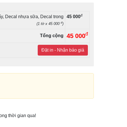
đ
ấy, Decal nhựa sữa, Decal trong
45 000
đ
(1 tờ x 45 000
)
đ
45 000
Tổng cộng
Đặt in - Nhận báo giá
ong thời gian qua!