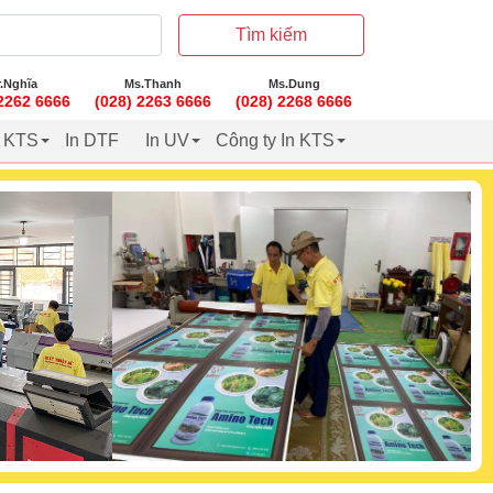
Tìm kiếm
.Nghĩa
Ms.Thanh
Ms.Dung
 2262 6666
(028) 2263 6666
(028) 2268 6666
t KTS
In DTF
In UV
Công ty In KTS