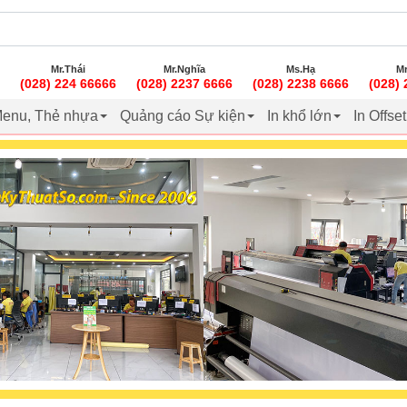
Mr.Thái
Mr.Nghĩa
Ms.Hạ
Mr
(028) 224 66666
(028) 2237 6666
(028) 2238 6666
(028)
enu, Thẻ nhựa
Quảng cáo Sự kiện
In khổ lớn
In Offse