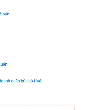
iá bán
quán
 doanh quán bún bò Huế