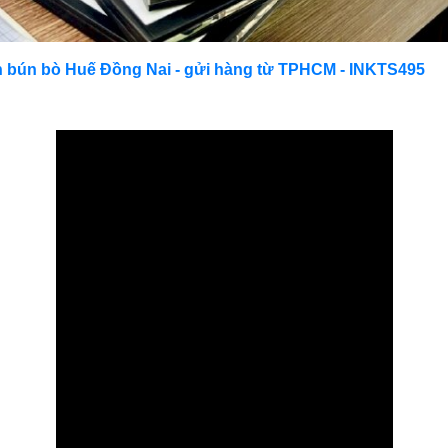
 bún bò Huế Đồng Nai - gửi hàng từ TPHCM - INKTS495