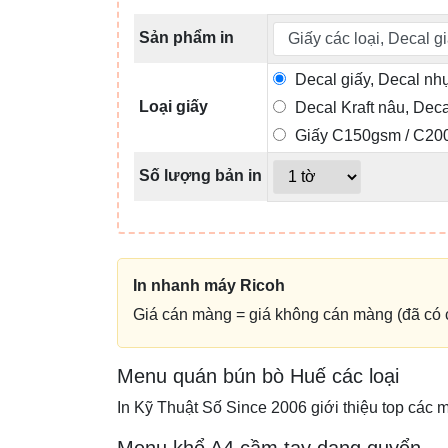
Sản phẩm in
Decal giấy, Decal nh
Loại giấy
Decal Kraft nâu, Dec
Giấy C150gsm / C20
Số lượng bản in
In nhanh máy Ricoh
Giá cán màng = giá không cán màng (đã có c
Menu quán bún bò Huế các loại
In Kỹ Thuật Số Since 2006 giới thiệu top các
Menu khổ A4 cầm tay dạng quyển