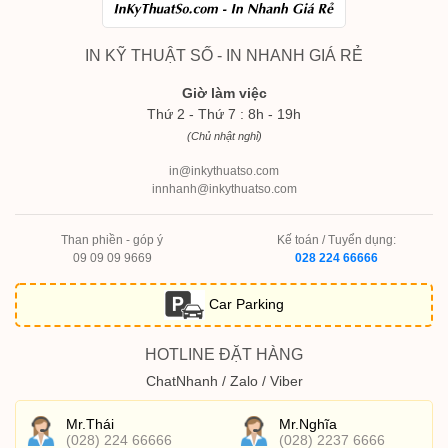
IN KỸ THUẬT SỐ - IN NHANH GIÁ RẺ
Giờ làm việc
Thứ 2 - Thứ 7 : 8h - 19h
(Chủ nhật nghỉ)
in@inkythuatso.com
innhanh@inkythuatso.com
Than phiền - góp ý
Kế toán / Tuyển dụng:
09 09 09 9669
028 224 66666
Car Parking
HOTLINE ĐẶT HÀNG
ChatNhanh / Zalo / Viber
Mr.Thái
Mr.Nghĩa
(028) 224 66666
(028) 2237 6666