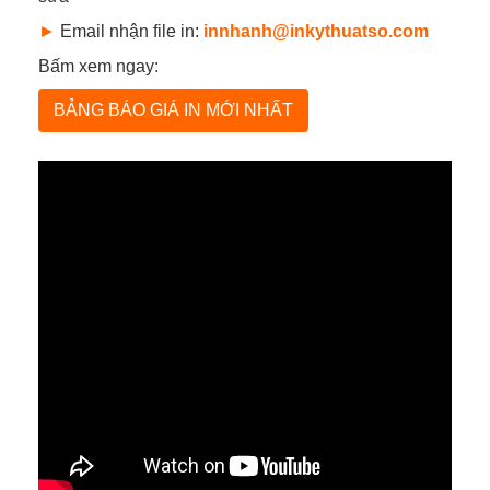
►
Email nhận file in:
innhanh@inkythuatso.com
Bấm xem ngay:
BẢNG BÁO GIÁ IN MỚI NHẤT