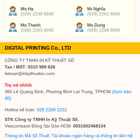
Ms.Hạ
Mr.Nghĩa
(028) 2238 6666
(028) 2262 6666
Ms.Thanh
Ms.Dung
(028) 2263 6666
(028) 2268 6666
DIGITAL PRINTING Co., LTD
CÔNG TY TNHH IN KỸ THUẬT SỐ
Tax / MST
:
0310 989 626
ketoan@inkythuatso.com
Trụ sở chính
365 Lê Quang Định, Phường Bình Lợi Trung, TPHCM
(Xem bản
đồ)
Hotline kế toán:
028 2268 2222
STK Công ty TNHH In Kỹ Thuật Số.
Vietcombank Đông Sài Gòn HCM:
0531002468134
Thông tin Mã Số Thuế, Tài khoản ngân hàng và thông tin liên hệ