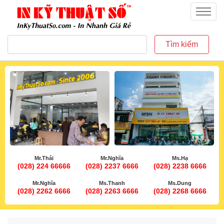
inkythuatso.com
Menu
Tìm kiếm
Mr.Thái
Mr.Nghĩa
Ms.Hạ
(028) 224 66666
(028) 2237 6666
(028) 2238 6666
Mr.Nghĩa
Ms.Thanh
Ms.Dung
(028) 2262 6666
(028) 2263 6666
(028) 2268 6666