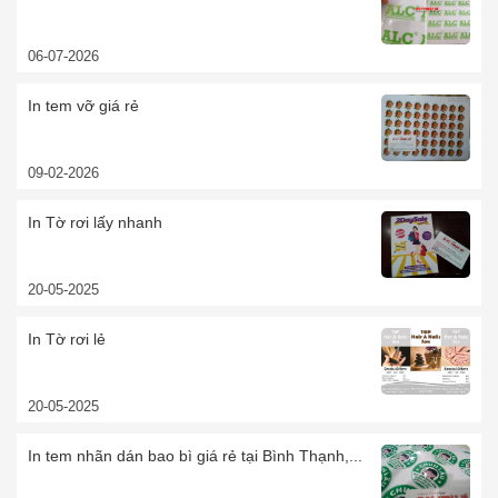
06-07-2026
In tem vỡ giá rẻ
09-02-2026
In Tờ rơi lấy nhanh
20-05-2025
In Tờ rơi lẻ
20-05-2025
In tem nhãn dán bao bì giá rẻ tại Bình Thạnh,...