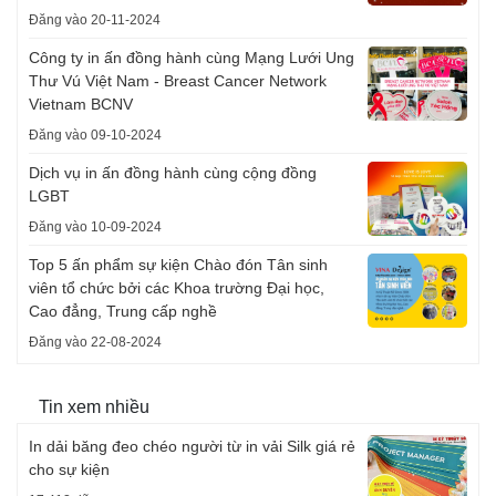
Đăng vào 20-11-2024
Công ty in ấn đồng hành cùng Mạng Lưới Ung
Thư Vú Việt Nam - Breast Cancer Network
Vietnam BCNV
Đăng vào 09-10-2024
Dịch vụ in ấn đồng hành cùng cộng đồng
LGBT
Đăng vào 10-09-2024
Top 5 ấn phẩm sự kiện Chào đón Tân sinh
viên tổ chức bởi các Khoa trường Đại học,
Cao đẳng, Trung cấp nghề
Đăng vào 22-08-2024
Tin xem nhiều
In dải băng đeo chéo người từ in vải Silk giá rẻ
cho sự kiện