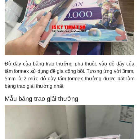
Độ dày của bảng trao thưởng phụ thuộc vào độ dày của
tấm formex sử dụng để gia công bồi. Tương ứng với 3mm,
5mm là 2 mức độ dày tấm formex thường được đặt làm
bảng trao giải thưởng nhất.
Mẫu bảng trao giải thưởng