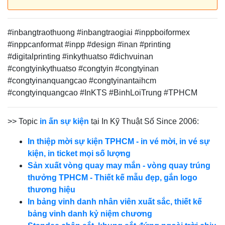
#inbangtraothuong #inbangtraogiai #inppboiformex
#inppcanformat #inpp
#design #inan #printing
#digitalprinting #inkythuatso #dichvuinan
#congtyinkythuatso #congtyin #congtyinan
#congtyinanquangcao #congtyinantaihcm
#congtyinquangcao #InKTS #BinhLoiTrung #TPHCM
>> Topic
in ấn sự kiện
tại In Kỹ Thuật Số Since 2006:
In thiệp mời sự kiện TPHCM - in vé mời, in vé sự
kiện, in ticket mọi số lượng
Sản xuất vòng quay may mắn - vòng quay trúng
thưởng TPHCM - Thiết kế mẫu đẹp, gắn logo
thương hiệu
In bảng vinh danh nhân viên xuất sắc, thiết kế
bảng vinh danh kỷ niệm chương