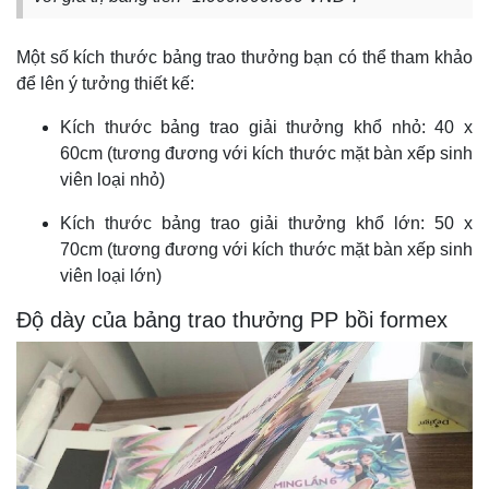
Một số kích thước bảng trao thưởng bạn có thể tham khảo
để lên ý tưởng thiết kế:
Kích thước bảng trao giải thưởng khổ nhỏ: 40 x
60cm (tương đương với kích thước mặt bàn xếp sinh
viên loại nhỏ)
Kích thước bảng trao giải thưởng khổ lớn: 50 x
70cm (tương đương với kích thước mặt bàn xếp sinh
viên loại lớn)
Độ dày của bảng trao thưởng PP bồi formex