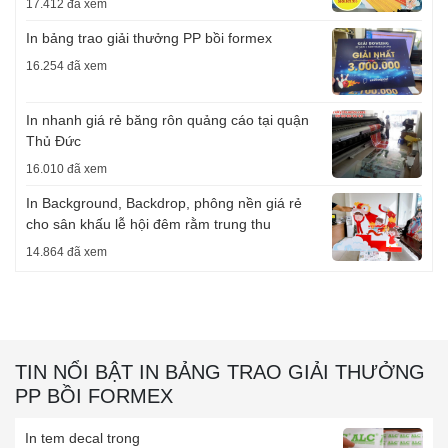
17.412 đã xem
In bảng trao giải thưởng PP bồi formex
16.254 đã xem
In nhanh giá rẻ băng rôn quảng cáo tại quận
Thủ Đức
16.010 đã xem
In Background, Backdrop, phông nền giá rẻ
cho sân khấu lễ hội đêm rằm trung thu
14.864 đã xem
TIN NỔI BẬT IN BẢNG TRAO GIẢI THƯỞNG
PP BỒI FORMEX
In tem decal trong