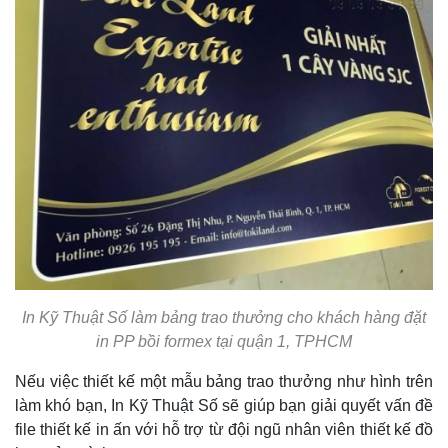
In Kỹ Thuật Số làm bảng trao thưởng cho khách hàng đặt
in PP bồi formex tại quận 1, TPHCM
Nếu việc thiết kế một mẫu bảng trao thưởng như hình trên
làm khó bạn, In Kỹ Thuật Số sẽ giúp bạn giải quyết vấn đề
file thiết kế in ấn với hỗ trợ từ đội ngũ nhân viên thiết kế đồ