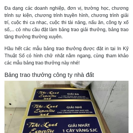
Đa dạng các doanh nghiệp, đơn vị, trường học, chương
trình sự kiện, chương trình truyền hình, chương trình giải
trí, cuộc thi ca nhạc, cuộc thi tài năng, nấu ăn, công ty xổ
số,... có nhu cầu đặt làm bảng trao giải thưởng, bảng trao
tặng thưởng thường xuyên.
Hầu hết các mẫu bảng trao thưởng được đặt in tại In Kỹ
Thuật Số có hình chữ nhật nằm ngang, cùng tham khảo
các mẫu bảng trao thưởng này nhé!
Bảng trao thưởng công ty nhà đất