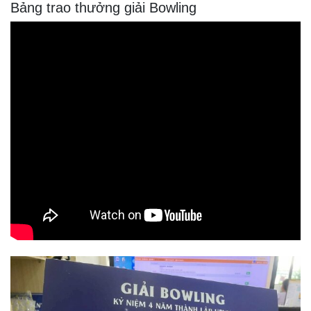
Bảng trao thưởng giải Bowling