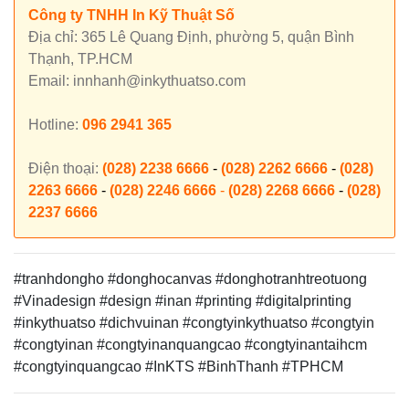
Công ty TNHH In Kỹ Thuật Số
Địa chỉ: 365 Lê Quang Định, phường 5, quận Bình
Thạnh, TP.HCM
Email: innhanh@inkythuatso.com
Hotline:
096 2941 365
Điện thoại:
(028) 2238 6666
-
(028) 2262 6666
-
(028)
2263 6666
-
(028) 2246 6666
-
(028) 2268 6666
-
(028)
2237 6666
#tranhdongho #donghocanvas #donghotranhtreotuong
#Vinadesign
#design #inan #printing #digitalprinting
#inkythuatso #dichvuinan #congtyinkythuatso #congtyin
#congtyinan #congtyinanquangcao #congtyinantaihcm
#congtyinquangcao #InKTS #BinhThanh #TPHCM