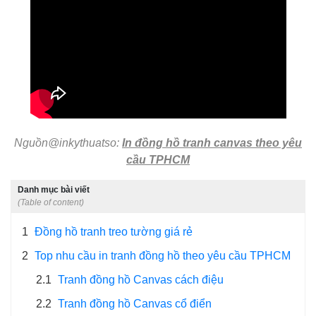
Nguồn@inkythuatso:
In đồng hồ tranh canvas theo yêu
cầu TPHCM
Danh mục bài viết
(Table of content)
1
Đồng hồ tranh treo tường giá rẻ
2
Top nhu cầu in tranh đồng hồ theo yêu cầu TPHCM
2.1
Tranh đồng hồ Canvas cách điệu
2.2
Tranh đồng hồ Canvas cổ điển