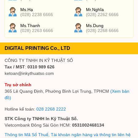
Ms.Hạ
Mr.Nghĩa
(028) 2238 6666
(028) 2262 6666
Ms.Thanh
Ms.Dung
(028) 2263 6666
(028) 2268 6666
DIGITAL PRINTING Co., LTD
CÔNG TY TNHH IN KỸ THUẬT SỐ
Tax / MST
:
0310 989 626
ketoan@inkythuatso.com
Trụ sở chính
365 Lê Quang Định, Phường Bình Lợi Trung, TPHCM
(Xem bản
đồ)
Hotline kế toán:
028 2268 2222
STK Công ty TNHH In Kỹ Thuật Số.
Vietcombank Đông Sài Gòn HCM:
0531002468134
Thông tin Mã Số Thuế, Tài khoản ngân hàng và thông tin liên hệ