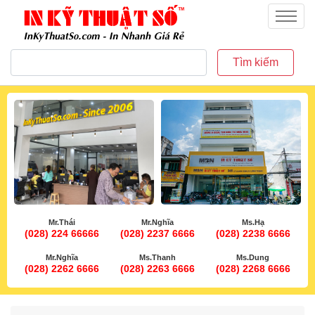
inkythuatso.com
Menu
Tìm kiếm
Mr.Thái
Mr.Nghĩa
Ms.Hạ
(028) 224 66666
(028) 2237 6666
(028) 2238 6666
Mr.Nghĩa
Ms.Thanh
Ms.Dung
(028) 2262 6666
(028) 2263 6666
(028) 2268 6666