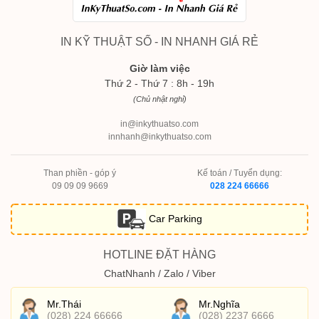
IN KỸ THUẬT SỐ - IN NHANH GIÁ RẺ
Giờ làm việc
Thứ 2 - Thứ 7 : 8h - 19h
(Chủ nhật nghỉ)
in@inkythuatso.com
innhanh@inkythuatso.com
Than phiền - góp ý
Kế toán / Tuyển dụng:
09 09 09 9669
028 224 66666
Car Parking
HOTLINE ĐẶT HÀNG
ChatNhanh / Zalo / Viber
Mr.Thái
Mr.Nghĩa
(028) 224 66666
(028) 2237 6666