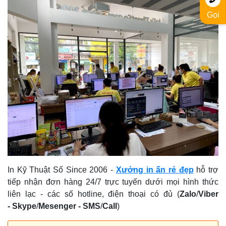
Gọi
In Kỹ Thuật Số Since 2006
-
Xưởng in ấn rẻ đẹp
hỗ trợ
tiếp nhận đơn hàng 24/7 trực tuyến dưới mọi hình thức
liên lạc - các số hotline, điện thoại có đủ (
Zalo
/
Viber
-
Skype
/
Mesenger
-
SMS
/
Call
)