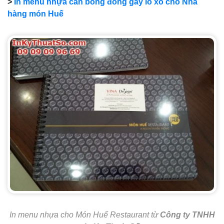
>
In menu nhựa cán bóng đóng gáy lò xo cho Nhà
hàng món Huế
In menu nhựa cho Món Huế Restaurant từ
Công ty TNHH