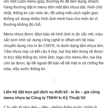
với một cuốn menu giấy, thường thì để tiện dụng, khách
hàng thường đặt in menu trên một tấm nhựa dài, hình chữ
nhật, thông tin các món ăn, đồ uống một cách ngắn gọn,
không sử dụng nhiều hình ảnh minh họa cho món ăn vì
thường không đủ chỗ.
Menu nhựa được đảm bảo về hình ảnh in ấn sắc nét, màu
sắc tươi nhờ sử dụng công nghệ in offset với hệ màu
chuyên dụng cho in ấn CMYK, in dưới dạng tấm nhựa lớn.
Tấm nhựa này có kết cấu 4 lớp, hai lớp bên trong sẽ được
in trực tiếp thông tin, hình ảnh, logo cho menu lên, hai lớp
còn lại được áp bề ngoài để bảo vệ bề mặt in và chống file
màu, trầy xước thông tin.
Liên hệ đặt trọn gói dịch vụ thiết kế - in ấn – gia công
menu nhựa tại Công ty TNHH In Kỹ Thuật Số
Các yếu tố như đẹp – bền – không thấm nước chính là