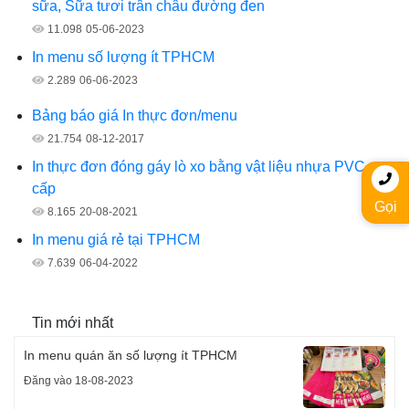
sữa, Sữa tươi trân châu đường đen
11.098
05-06-2023
In menu số lượng ít TPHCM
2.289
06-06-2023
Bảng báo giá In thực đơn/menu
21.754
08-12-2017
In thực đơn đóng gáy lò xo bằng vật liệu nhựa PVC cao
cấp
Gọi
8.165
20-08-2021
In menu giá rẻ tại TPHCM
7.639
06-04-2022
Tin mới nhất
In menu quán ăn số lượng ít TPHCM
Đăng vào 18-08-2023