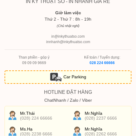
IN KỸ THUẬT SỐ - IN NHANH GIÁ RẺ
Giờ làm việc
Thứ 2 - Thứ 7 : 8h - 19h
(Chủ nhật nghỉ)
in@inkythuatso.com
innhanh@inkythuatso.com
Than phiền - góp ý
Kế toán / Tuyển dụng:
09 09 09 9669
028 224 66666
Car Parking
HOTLINE ĐẶT HÀNG
ChatNhanh / Zalo / Viber
Mr.Thái
Mr.Nghĩa
(028) 224 66666
(028) 2237 6666
Ms.Hạ
Mr.Nghĩa
(028) 2238 6666
(028) 2262 6666