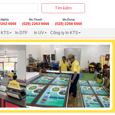
Tìm kiếm
.Nghĩa
Ms.Thanh
Ms.Dung
 2262 6666
(028) 2263 6666
(028) 2268 6666
t KTS
In DTF
In UV
Công ty In KTS