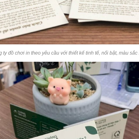
ty đồ chơi in theo yêu cầu với thiết kế tinh tế, nổi bật, màu sắ