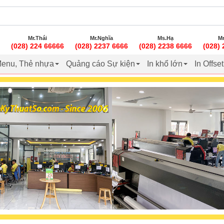
Mr.Thái
Mr.Nghĩa
Ms.Hạ
Mr
(028) 224 66666
(028) 2237 6666
(028) 2238 6666
(028)
enu, Thẻ nhựa
Quảng cáo Sự kiện
In khổ lớn
In Offse