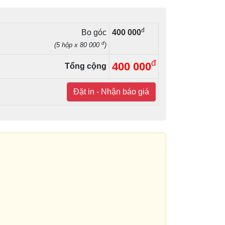
đ
Bo góc
400 000
đ
(5 hộp x 80 000
)
đ
400 000
Tổng cộng
Đặt in - Nhận báo giá