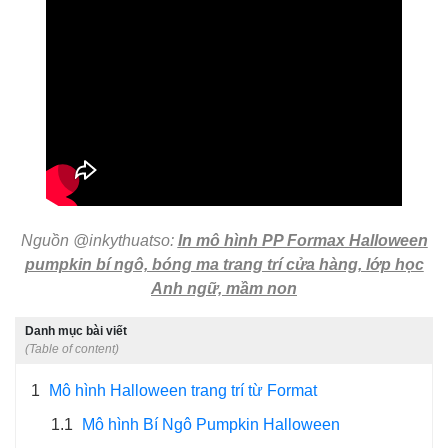
Nguồn @inkythuatso:
In mô hình PP Formax Halloween
pumpkin bí ngô, bóng ma trang trí cửa hàng, lớp học
Anh ngữ, mầm non
Danh mục bài viết
(Table of content)
1
Mô hình Halloween trang trí từ Format
1.1
Mô hình Bí Ngô Pumpkin Halloween