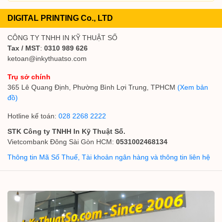
DIGITAL PRINTING Co., LTD
CÔNG TY TNHH IN KỸ THUẬT SỐ
Tax / MST
:
0310 989 626
ketoan@inkythuatso.com
Trụ sở chính
365 Lê Quang Định, Phường Bình Lợi Trung, TPHCM
(Xem bản
đồ)
Hotline kế toán:
028 2268 2222
STK Công ty TNHH In Kỹ Thuật Số.
Vietcombank Đông Sài Gòn HCM:
0531002468134
Thông tin Mã Số Thuế, Tài khoản ngân hàng và thông tin liên hệ