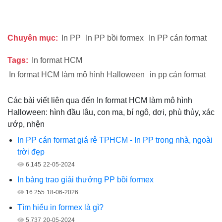
Chuyên mục:
In PP
In PP bồi formex
In PP cán format
Tags:
In format HCM
In format HCM làm mô hình Halloween
in pp cán format
Các bài viết liên qua đến In format HCM làm mô hình
Halloween: hình đầu lâu, con ma, bí ngô, dơi, phù thủy, xác
ướp, nhện
In PP cán format giá rẻ TPHCM - In PP trong nhà, ngoài
trời đẹp
6.145
22-05-2024
In bảng trao giải thưởng PP bồi formex
16.255
18-06-2026
Tìm hiểu in formex là gì?
5.737
20-05-2024