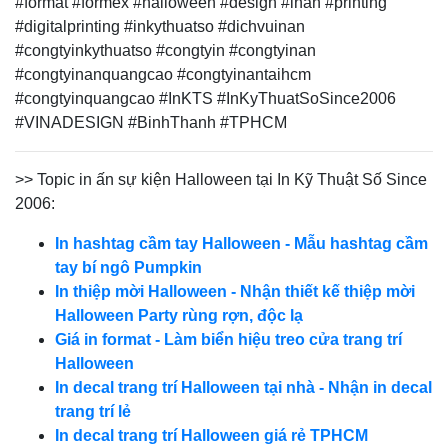
#format #formex #halloween
#design #inan #printing
#digitalprinting #inkythuatso #dichvuinan
#congtyinkythuatso #congtyin #congtyinan
#congtyinanquangcao #congtyinantaihcm
#congtyinquangcao #InKTS #InKyThuatSoSince2006
#VINADESIGN #BinhThanh #TPHCM
>> Topic in ấn sự kiện Halloween tại In Kỹ Thuật Số Since
2006:
In hashtag cầm tay Halloween - Mẫu hashtag cầm
tay bí ngô Pumpkin
In thiệp mời Halloween - Nhận thiết kế thiệp mời
Halloween Party rùng rợn, độc lạ
Giá in format - Làm biển hiệu treo cửa trang trí
Halloween
In decal trang trí Halloween tại nhà - Nhận in decal
trang trí lẻ
In decal trang trí Halloween giá rẻ TPHCM