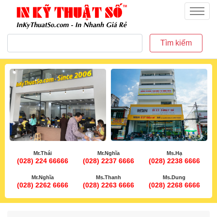
inkythuatso.com
Menu
Tìm kiếm
Mr.Thái
Mr.Nghĩa
Ms.Hạ
(028) 224 66666
(028) 2237 6666
(028) 2238 6666
Mr.Nghĩa
Ms.Thanh
Ms.Dung
(028) 2262 6666
(028) 2263 6666
(028) 2268 6666