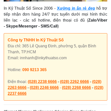
In Kỹ Thuật Số Since 2006
-
Xưởng in ấn rẻ đẹp
hỗ trợ
tiếp nhận đơn hàng 24/7 trực tuyến dưới mọi hình thức
liên lạc - các số hotline, điện thoại có đủ (
Zalo
/
Viber
-
Skype
/
Mesenger
-
SMS
/
Call
)
Công ty TNHH In Kỹ Thuật Số
Địa chỉ: 365 Lê Quang Định, phường 5, quận Bình
Thạnh, TP.HCM
Email: innhanh@inkythuatso.com
Hotline:
090 9213 365
Điện thoại:
(028) 2238 6666
-
(028) 2262 6666
-
(028)
2263 6666
-
(028) 2246 6666
-
(028) 2268 6666
-
(028)
2237 6666