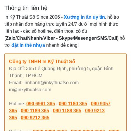
Thông tin liên hệ
In Kỹ Thuật Số Since 2006 -
Xưởng in ấn uy tín
, h
ỗ trợ
tiếp nhận đơn hàng trực tuyến
24/7
dưới mọi hình thức
liên lạc - các số hotline, điện thoại có đủ
(
Zalo
/
ChatNhanh
/
Viber -
Skype
/
Mesenger
/
SMS
/
Call
) hỗ
trợ
đặt in thẻ nhựa
nhanh dễ dàng!
Công ty TNHH In Kỹ Thuật Số
Địa chỉ: 365 Lê Quang Định, phường 5, quận Bình
Thạnh, TP.HCM
Email: innhanh@inkythuatso.com -
in@inkythuatso.com
Hotline:
090 6961 365
-
090 1180 365
-
090 9357
365
-
090 1189 365
-
090 1188 365
-
090 9213
365
-
090 9212 365