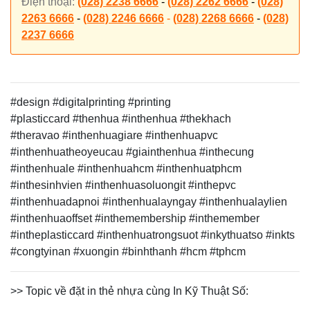
Điện thoại:
(028) 2238 6666
-
(028) 2262 6666
-
(028)
2263 6666
-
(028) 2246 6666
-
(028) 2268 6666
-
(028)
2237 6666
#design #digitalprinting #printing
#
plasticcard
#thenhua
#inthenhua #thekhach
#theravao
#inthenhuagiare #inthenhuapvc
#inthenhuatheoyeucau #giainthenhua #inthecung
#inthenhuale #inthenhuahcm #inthenhuatphcm
#inthesinhvien #inthenhuasoluongit #inthepvc
#inthenhuadapnoi #inthenhualayngay #inthenhualaylien
#inthenhuaoffset #inthemembership #inthemember
#intheplasticcard #inthenhuatrongsuot
#inkythuatso #inkts
#congtyinan #xuongin #binhthanh #hcm #tphcm
>> Topic về đặt in thẻ nhựa cùng In Kỹ Thuật Số: