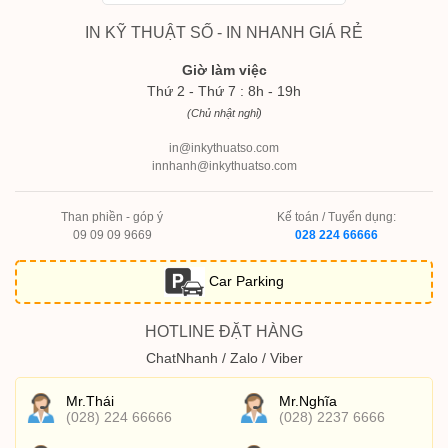
IN KỸ THUẬT SỐ - IN NHANH GIÁ RẺ
Giờ làm việc
Thứ 2 - Thứ 7 : 8h - 19h
(Chủ nhật nghỉ)
in@inkythuatso.com
innhanh@inkythuatso.com
Than phiền - góp ý
Kế toán / Tuyển dụng:
09 09 09 9669
028 224 66666
Car Parking
HOTLINE ĐẶT HÀNG
ChatNhanh / Zalo / Viber
Mr.Thái
Mr.Nghĩa
(028) 224 66666
(028) 2237 6666