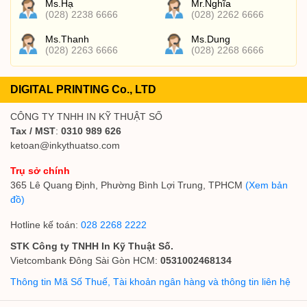
Ms.Hạ
Mr.Nghĩa
(028) 2238 6666
(028) 2262 6666
Ms.Thanh
Ms.Dung
(028) 2263 6666
(028) 2268 6666
DIGITAL PRINTING Co., LTD
CÔNG TY TNHH IN KỸ THUẬT SỐ
Tax / MST
:
0310 989 626
ketoan@inkythuatso.com
Trụ sở chính
365 Lê Quang Định, Phường Bình Lợi Trung, TPHCM
(Xem bản
đồ)
Hotline kế toán:
028 2268 2222
STK Công ty TNHH In Kỹ Thuật Số.
Vietcombank Đông Sài Gòn HCM:
0531002468134
Thông tin Mã Số Thuế, Tài khoản ngân hàng và thông tin liên hệ