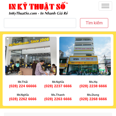
inkythuatso.com
Menu
Tìm kiếm
Mr.Thái
Mr.Nghĩa
Ms.Hạ
(028) 224 66666
(028) 2237 6666
(028) 2238 6666
Mr.Nghĩa
Ms.Thanh
Ms.Dung
(028) 2262 6666
(028) 2263 6666
(028) 2268 6666