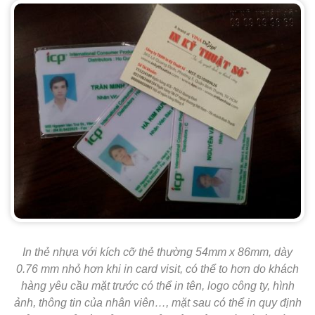
In thẻ nhựa với kích cỡ thẻ thường 54mm x 86mm, dày
0.76 mm nhỏ hơn khi in card visit, có thể to hơn do khách
hàng yêu cầu mặt trước có thể in tên, logo công ty, hình
ảnh, thông tin của nhân viên…, mặt sau có thể in quy định