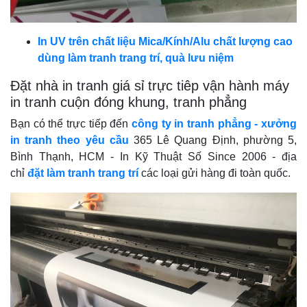
In UV trên chất liệu Mica/Kính/Alu chất lượng cao
dùng làm tranh trang trí, quà lưu niệm
Đặt nhà in tranh giá sỉ trực tiêp vận hành máy
in tranh cuộn đóng khung, tranh phẳng
Bạn có thể trực tiếp đến
công ty in tranh phẳng - xưởng
in tranh theo yêu cầu
365 Lê Quang Định, phường 5,
Bình Thạnh, HCM - In Kỹ Thuật Số Since 2006 - địa
chỉ
đặt làm tranh trang trí
các loại gửi hàng đi toàn quốc.