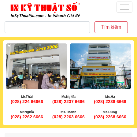
inkythuatso.com
Menu
Tìm kiếm
Mr.Thái
Mr.Nghĩa
Ms.Hạ
(028) 224 66666
(028) 2237 6666
(028) 2238 6666
Mr.Nghĩa
Ms.Thanh
Ms.Dung
(028) 2262 6666
(028) 2263 6666
(028) 2268 6666