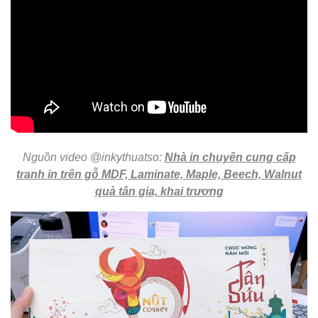
Nguồn video @inkythuatso:
Nhà in chuyên cung cấp
tranh in trên gỗ MDF, Laminate, Maple, Beech, Walnut
quà tân gia, khai trương