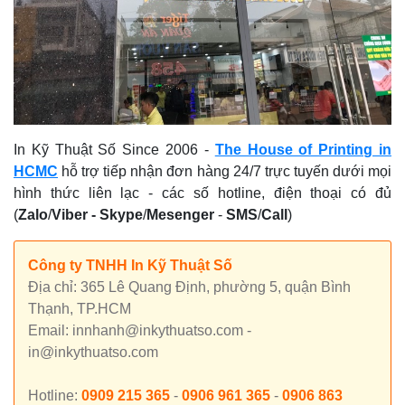
In Kỹ Thuật Số Since 2006 -
The House of Printing in
HCMC
hỗ trợ tiếp nhận đơn hàng 24/7 trực tuyến dưới mọi
hình thức liên lạc - các số hotline, điện thoại có đủ
(
Zalo
/
Viber -
Skype
/
Mesenger
-
SMS
/
Call
)
Công ty TNHH In Kỹ Thuật Số
Địa chỉ: 365 Lê Quang Định, phường 5, quận Bình
Thạnh, TP.HCM
Email: innhanh@inkythuatso.com -
in@inkythuatso.com
Hotline:
0909 215 365
-
0906 961 365
-
0906 863