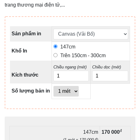
trang thương mại điện tử,...
Sản phẩm in
147cm
Khổ In
Trên 150cm - 300cm
Chiều ngang (mét)
Chiều dọc (mét)
Kích thước
Số lượng bản in
đ
147cm
170 000
đ
(1 mét x 170 000
)