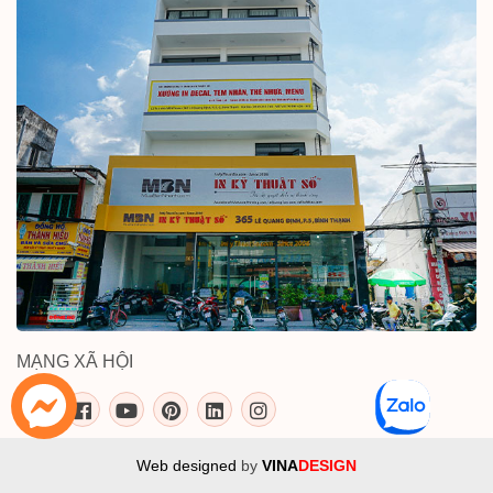
MẠNG XÃ HỘI
inkythuatso.com trên các mạng xã 
Web designed
by
VINA
DESIGN