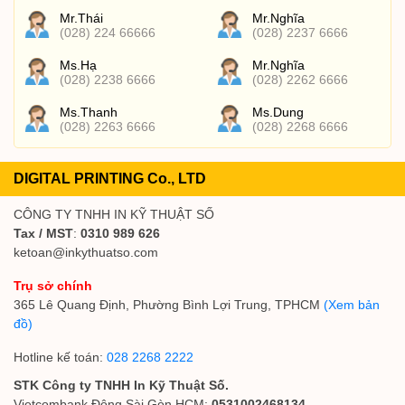
Mr.Thái
Mr.Nghĩa
(028) 224 66666
(028) 2237 6666
Ms.Hạ
Mr.Nghĩa
(028) 2238 6666
(028) 2262 6666
Ms.Thanh
Ms.Dung
(028) 2263 6666
(028) 2268 6666
DIGITAL PRINTING Co., LTD
CÔNG TY TNHH IN KỸ THUẬT SỐ
Tax / MST
:
0310 989 626
ketoan@inkythuatso.com
Trụ sở chính
365 Lê Quang Định, Phường Bình Lợi Trung, TPHCM
(Xem bản
đồ)
Hotline kế toán:
028 2268 2222
STK Công ty TNHH In Kỹ Thuật Số.
Vietcombank Đông Sài Gòn HCM:
0531002468134