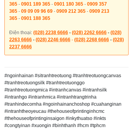
365
-
0901 189 365
-
0901 180 365
-
0909 357
365
-
09 09 09 96 69
-
0909 212 365
-
0909 213
365
-
0901 188 365
Điện thoại:
(028) 2238 6666
-
(028) 2262 6666
-
(028)
2263 6666
-
(028) 2246 6666
-
(028) 2268 6666
-
(028)
2237 6666
#ngoinhainan #sitranhtreotuong #tranhtreotuongcanvas
#tranhtreotuongsilk #tranhtreotuonggo
#tranhtreotuongmica #intranhcanvas #intranhsilk
#intranhgo #intranhmica #intranhtrangtrinha
#tranhindecornha #ngoinhainanchoshop #cuahanginan
#intranhtheoyeucau #thehouseofprintinginhcmc
#thehouseofprintinginsaigon
#inkythuatso #inkts
#congtyinan #xuongin #binhthanh #hcm #tphcm