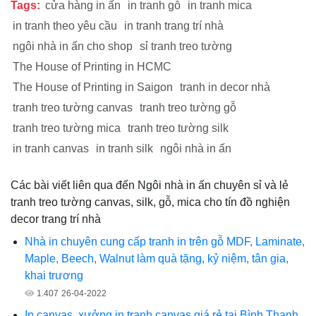
Tags:
cửa hàng in ấn
in tranh gỗ
in tranh mica
in tranh theo yêu cầu
in tranh trang trí nhà
ngôi nhà in ấn cho shop
sỉ tranh treo tường
The House of Printing in HCMC
The House of Printing in Saigon
tranh in decor nhà
tranh treo tường canvas
tranh treo tường gỗ
tranh treo tường mica
tranh treo tường silk
in tranh canvas
in tranh silk
ngôi nhà in ấn
Các bài viết liên qua đến Ngôi nhà in ấn chuyên sỉ và lẻ
tranh treo tường canvas, silk, gỗ, mica cho tín đồ nghiện
decor trang trí nhà
Nhà in chuyên cung cấp tranh in trên gỗ MDF, Laminate,
Maple, Beech, Walnut làm quà tặng, kỷ niệm, tân gia,
khai trương
1.407
26-04-2022
In canvas, xưởng in tranh canvas giá rẻ tại Bình Thạnh,