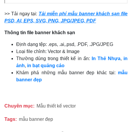
>> Tải ngay tại:
Tải miễn phí mẫu banner khách sạn file
PSD, AI, EPS, SVG, PNG, JPG/JPEG, PDF
Thông tin file
banner
khách sạn
Định dạng tệp: .eps, .ai,.psd, .PDF, .JPG/JPEG
Loại file chỉnh: Vector & Image
Thường dùng trong thiết kế in ấn:
In Thẻ Nhựa
,
in
ảnh
,
in bạt quảng cáo
Khám phá những mẫu banner đẹp khác tại:
mẫu
banner đẹp
Chuyên mục:
Mẫu thiết kế vector
Tags:
mẫu banner đẹp