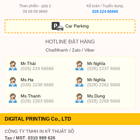
Than phiền - góp ý
Kế toán / Tuyển dụng:
09 09 09 9669
028 224 66666
Car Parking
HOTLINE ĐẶT HÀNG
ChatNhanh / Zalo / Viber
Mr.Thái
Mr.Nghĩa
(028) 224 66666
(028) 2237 6666
Ms.Hạ
Mr.Nghĩa
(028) 2238 6666
(028) 2262 6666
Ms.Thanh
Ms.Dung
(028) 2263 6666
(028) 2268 6666
DIGITAL PRINTING Co., LTD
CÔNG TY TNHH IN KỸ THUẬT SỐ
Tax / MST
:
0310 989 626