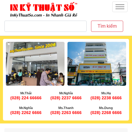
inkythuatso.com
Menu
Tìm kiếm
Mr.Thái
Mr.Nghĩa
Ms.Hạ
(028) 224 66666
(028) 2237 6666
(028) 2238 6666
Mr.Nghĩa
Ms.Thanh
Ms.Dung
(028) 2262 6666
(028) 2263 6666
(028) 2268 6666