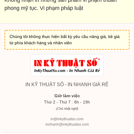
Không nhận in những sản phẩm vi phạm thuần
phong mỹ tục. Vi phạm pháp luật
Chúng tôi không thực hiện bất kỳ yêu cầu nâng giá, kê giá
từ phía khách hàng và nhân viên
IN KỸ THUẬT SỐ - IN NHANH GIÁ RẺ
Giờ làm việc
Thứ 2 - Thứ 7 : 8h - 19h
(Chủ nhật nghỉ)
in@inkythuatso.com
innhanh@inkythuatso.com