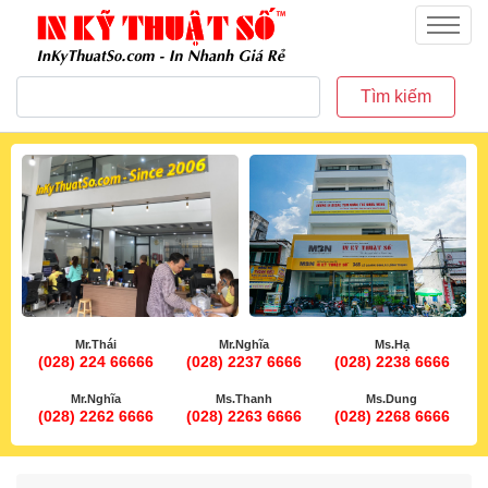
inkythuatso.com
Menu
Tìm kiếm
Mr.Thái
Mr.Nghĩa
Ms.Hạ
(028) 224 66666
(028) 2237 6666
(028) 2238 6666
Mr.Nghĩa
Ms.Thanh
Ms.Dung
(028) 2262 6666
(028) 2263 6666
(028) 2268 6666