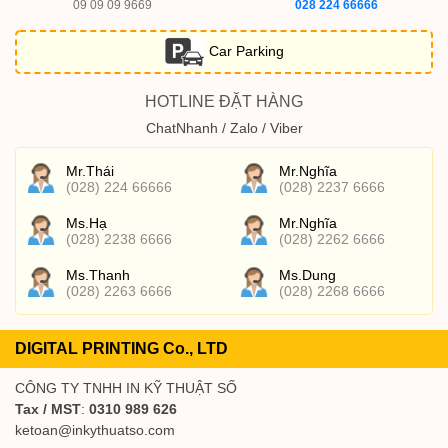
09 09 09 9669
028 224 66666
Car Parking
HOTLINE ĐẶT HÀNG
ChatNhanh / Zalo / Viber
Mr.Thái
Mr.Nghĩa
(028) 224 66666
(028) 2237 6666
Ms.Hạ
Mr.Nghĩa
(028) 2238 6666
(028) 2262 6666
Ms.Thanh
Ms.Dung
(028) 2263 6666
(028) 2268 6666
DIGITAL PRINTING Co., LTD
CÔNG TY TNHH IN KỸ THUẬT SỐ
Tax / MST
:
0310 989 626
ketoan@inkythuatso.com