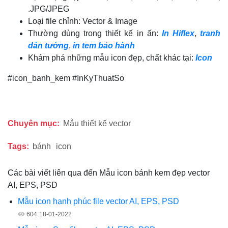
.JPG/JPEG
Loại file chỉnh: Vector & Image
Thường dùng trong thiết kế in ấn:
In Hiflex
,
tranh
dán tường
,
in tem bảo hành
Khám phá những mẫu icon đẹp, chất khác tại:
Icon
#icon_banh_kem #InKyThuatSo
Chuyên mục:
Mẫu thiết kế vector
Tags:
bánh
icon
Các bài viết liên qua đến Mẫu icon bánh kem đẹp vector
AI, EPS, PSD
Mẫu icon hạnh phúc file vector AI, EPS, PSD
604
18-01-2022