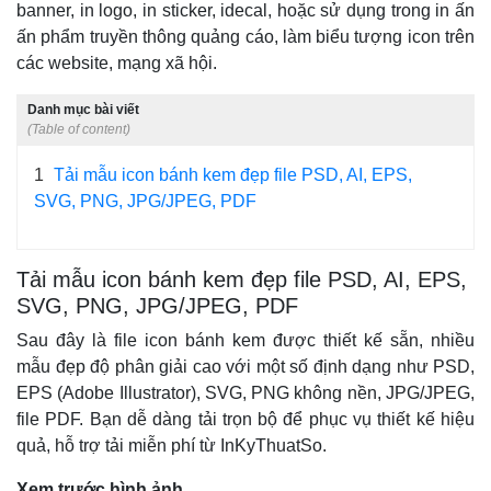
banner, in logo, in sticker, idecal, hoặc sử dụng trong in ấn
ấn phẩm truyền thông quảng cáo, làm biểu tượng icon trên
các website, mạng xã hội.
Danh mục bài viết
(Table of content)
1
Tải mẫu icon bánh kem đẹp file PSD, AI, EPS,
SVG, PNG, JPG/JPEG, PDF
Tải mẫu icon bánh kem đẹp file PSD, AI, EPS,
SVG, PNG, JPG/JPEG, PDF
Sau đây là file icon bánh kem được thiết kế sẵn, nhiều
mẫu đẹp độ phân giải cao với một số định dạng như PSD,
EPS (Adobe Illustrator), SVG, PNG không nền, JPG/JPEG,
file PDF. Bạn dễ dàng tải trọn bộ để phục vụ thiết kế hiệu
quả, hỗ trợ tải miễn phí từ InKyThuatSo.
Xem trước hình ảnh