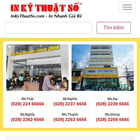
inkythuatso.com
Menu
Tìm kiếm
Mr.Thái
Mr.Nghĩa
Ms.Hạ
(028) 224 66666
(028) 2237 6666
(028) 2238 6666
Mr.Nghĩa
Ms.Thanh
Ms.Dung
(028) 2262 6666
(028) 2263 6666
(028) 2268 6666