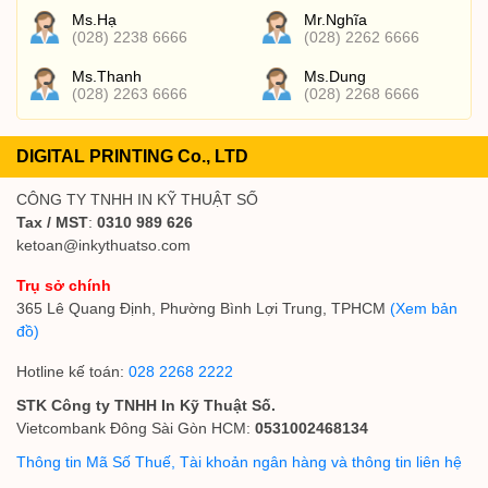
Ms.Hạ
Mr.Nghĩa
(028) 2238 6666
(028) 2262 6666
Ms.Thanh
Ms.Dung
(028) 2263 6666
(028) 2268 6666
DIGITAL PRINTING Co., LTD
CÔNG TY TNHH IN KỸ THUẬT SỐ
Tax / MST
:
0310 989 626
ketoan@inkythuatso.com
Trụ sở chính
365 Lê Quang Định, Phường Bình Lợi Trung, TPHCM
(Xem bản
đồ)
Hotline kế toán:
028 2268 2222
STK Công ty TNHH In Kỹ Thuật Số.
Vietcombank Đông Sài Gòn HCM:
0531002468134
Thông tin Mã Số Thuế, Tài khoản ngân hàng và thông tin liên hệ