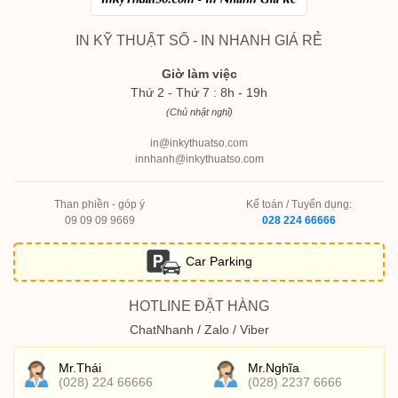
IN KỸ THUẬT SỐ - IN NHANH GIÁ RẺ
Giờ làm việc
Thứ 2 - Thứ 7 : 8h - 19h
(Chủ nhật nghỉ)
in@inkythuatso.com
innhanh@inkythuatso.com
Than phiền - góp ý
Kế toán / Tuyển dụng:
09 09 09 9669
028 224 66666
Car Parking
HOTLINE ĐẶT HÀNG
ChatNhanh / Zalo / Viber
Mr.Thái
Mr.Nghĩa
(028) 224 66666
(028) 2237 6666