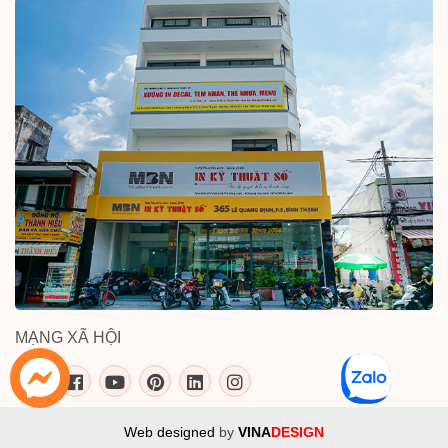
MẠNG XÃ HỘI
inkythuatso.com trên các mạng xã 
Web designed
by
VINA
DESIGN