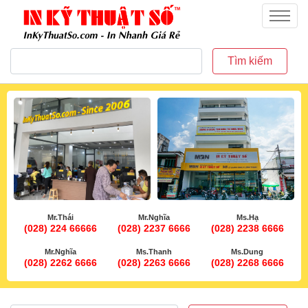
inkythuatso.com
Menu
Tìm kiếm
Mr.Thái
Mr.Nghĩa
Ms.Hạ
(028) 224 66666
(028) 2237 6666
(028) 2238 6666
Mr.Nghĩa
Ms.Thanh
Ms.Dung
(028) 2262 6666
(028) 2263 6666
(028) 2268 6666