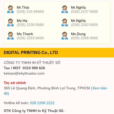
Mr.Thái
Mr.Nghĩa
(028) 224 66666
(028) 2237 6666
Ms.Hạ
Mr.Nghĩa
(028) 2238 6666
(028) 2262 6666
Ms.Thanh
Ms.Dung
(028) 2263 6666
(028) 2268 6666
DIGITAL PRINTING Co., LTD
CÔNG TY TNHH IN KỸ THUẬT SỐ
Tax / MST
:
0310 989 626
ketoan@inkythuatso.com
Trụ sở chính
365 Lê Quang Định, Phường Bình Lợi Trung, TPHCM
(Xem bản
đồ)
Hotline kế toán:
028 2268 2222
STK Công ty TNHH In Kỹ Thuật Số.