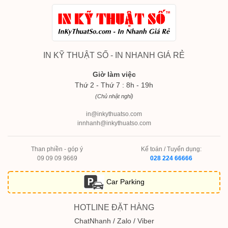
IN KỸ THUẬT SỐ - IN NHANH GIÁ RẺ
Giờ làm việc
Thứ 2 - Thứ 7 : 8h - 19h
(Chủ nhật nghỉ)
in@inkythuatso.com
innhanh@inkythuatso.com
Than phiền - góp ý
Kế toán / Tuyển dụng:
09 09 09 9669
028 224 66666
Car Parking
HOTLINE ĐẶT HÀNG
ChatNhanh / Zalo / Viber