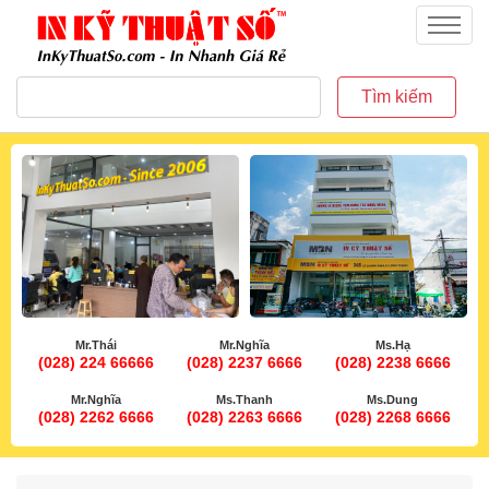
inkythuatso.com
Menu
Tìm kiếm
Mr.Thái
Mr.Nghĩa
Ms.Hạ
(028) 224 66666
(028) 2237 6666
(028) 2238 6666
Mr.Nghĩa
Ms.Thanh
Ms.Dung
(028) 2262 6666
(028) 2263 6666
(028) 2268 6666