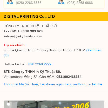
(028) 2263 6666
(028) 2268 6666
DIGITAL PRINTING Co., LTD
CÔNG TY TNHH IN KỸ THUẬT SỐ
Tax / MST
:
0310 989 626
ketoan@inkythuatso.com
Trụ sở chính
365 Lê Quang Định, Phường Bình Lợi Trung, TPHCM
(Xem bản
đồ)
Hotline kế toán:
028 2268 2222
STK Công ty TNHH In Kỹ Thuật Số.
Vietcombank Đông Sài Gòn HCM:
0531002468134
Thông tin Mã Số Thuế, Tài khoản ngân hàng và thông tin liên hệ