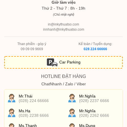
Giờ làm việc
Thứ 2 - Thứ 7 : 8h - 19h
(Chủ nhật nghỉ)
in@inkythuatso.com
innhanh@inkythuatso.com
Than phiền - góp ý
Kế toán / Tuyển dụng:
09 09 09 9669
028 224 66666
Car Parking
HOTLINE ĐẶT HÀNG
ChatNhanh / Zalo / Viber
Mr.Thái
Mr.Nghĩa
(028) 224 66666
(028) 2237 6666
Ms.Hạ
Mr.Nghĩa
(028) 2238 6666
(028) 2262 6666
Ms.Thanh
Ms.Dung