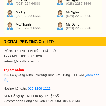
(028) 224 66666
(028) 2237 6666
Ms.Hạ
Mr.Nghĩa
(028) 2238 6666
(028) 2262 6666
Ms.Thanh
Ms.Dung
(028) 2263 6666
(028) 2268 6666
DIGITAL PRINTING Co., LTD
CÔNG TY TNHH IN KỸ THUẬT SỐ
Tax / MST
:
0310 989 626
ketoan@inkythuatso.com
Trụ sở chính
365 Lê Quang Định, Phường Bình Lợi Trung, TPHCM
(Xem bản
đồ)
Hotline kế toán:
028 2268 2222
STK Công ty TNHH In Kỹ Thuật Số.
Vietcombank Đông Sài Gòn HCM:
0531002468134