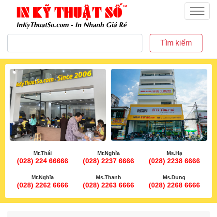
inkythuatso.com
Menu
Tìm kiếm
Mr.Thái
Mr.Nghĩa
Ms.Hạ
(028) 224 66666
(028) 2237 6666
(028) 2238 6666
Mr.Nghĩa
Ms.Thanh
Ms.Dung
(028) 2262 6666
(028) 2263 6666
(028) 2268 6666