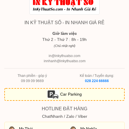
IN KỸ THUẬT SỐ - IN NHANH GIÁ RẺ
Giờ làm việc
Thứ 2 - Thứ 7 : 8h - 19h
(Chủ nhật nghỉ)
in@inkythuatso.com
innhanh@inkythuatso.com
Than phiền - góp ý
Kế toán / Tuyển dụng:
09 09 09 9669
028 224 66666
Car Parking
HOTLINE ĐẶT HÀNG
ChatNhanh / Zalo / Viber
Mr.Thái
Mr.Nghĩa