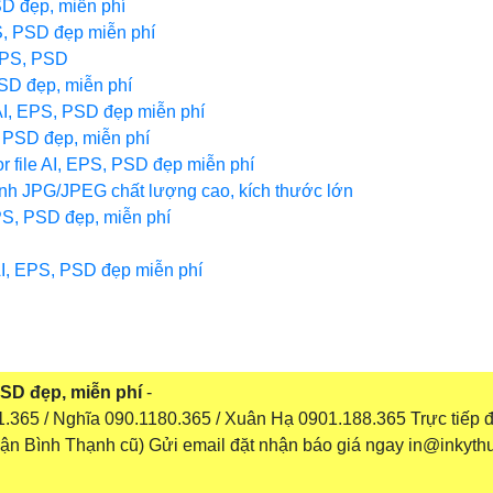
SD đẹp, miễn phí
S, PSD đẹp miễn phí
 EPS, PSD
PSD đẹp, miễn phí
AI, EPS, PSD đẹp miễn phí
, PSD đẹp, miễn phí
r file AI, EPS, PSD đẹp miễn phí
 ảnh JPG/JPEG chất lượng cao, kích thước lớn
PS, PSD đẹp, miễn phí
AI, EPS, PSD đẹp miễn phí
PSD đẹp, miễn phí
-
365 / Nghĩa 090.1180.365 / Xuân Hạ 0901.188.365 Trực tiếp đ
n Bình Thạnh cũ) Gửi email đặt nhận báo giá ngay in@inkyth