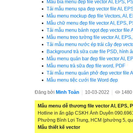
Mẫu bìa menu đẹp file vector AI, EPS, P
Tải mẫu menu spa đẹp vector file AI, EP
Mẫu menu mockup đẹp file Vectors, AI,
Mẫu chữ menu đẹp file vector AI, EPS, 
Tải mẫu menu bánh ngọt đẹp vector file 
Mẫu menu treo tường file vector AI, EPS
Tải mẫu menu nước ép trái cây đẹp vecto
Background trà sữa cute file PSD, hình
Mẫu menu quán bar đẹp file vector AI, E
Mẫu menu trà sữa đẹp file word, PDF
Tải mẫu menu quán phở đẹp vector file 
Mẫu menu tiệc cưới file Word đẹp
Đăng bởi
Minh Toàn
10-03-2022
1480
Mẫu menu dễ thương file vector AI, EPS, 
Hotline in ấn gặp CSKH Ánh Duyên 090.6961.
Phường Bình Lợi Trung, HCM (phường 5, quậ
Mẫu thiết kế vector