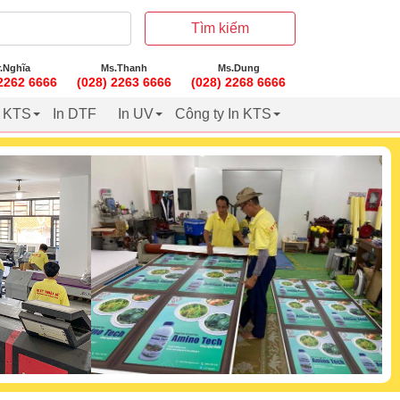
Tìm kiếm
.Nghĩa
Ms.Thanh
Ms.Dung
 2262 6666
(028) 2263 6666
(028) 2268 6666
t KTS
In DTF
In UV
Công ty In KTS