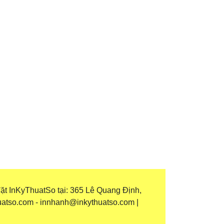
ặt InKyThuatSo tại: 365 Lê Quang Định,
uatso.com - innhanh@inkythuatso.com |