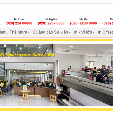
Mr.Thái
Mr.Nghĩa
Ms.Hạ
Mr
(028) 224 66666
(028) 2237 6666
(028) 2238 6666
(028)
enu, Thẻ nhựa
Quảng cáo Sự kiện
In khổ lớn
In Offse