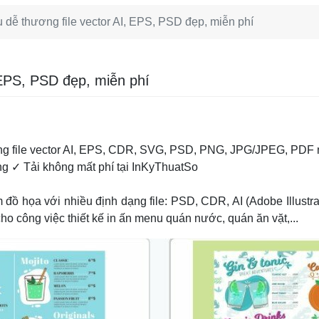
dễ thương file vector AI, EPS, PSD đẹp, miễn phí
 EPS, PSD đẹp, miễn phí
ạng file vector AI, EPS, CDR, SVG, PSD, PNG, JPG/JPEG, PDF
g ✓ Tải không mất phí tại InKyThuatSo
 họa với nhiều định dạng file: PSD, CDR, AI (Adobe Illustrato
ho công việc thiết kế in ấn menu quán nước, quán ăn vặt,...