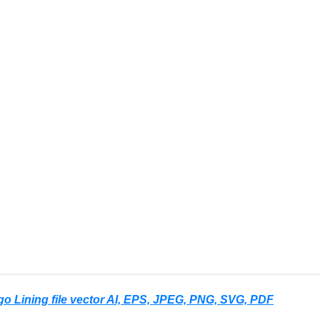
go Lining file vector AI, EPS, JPEG, PNG, SVG, PDF