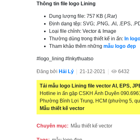
Thông tin file logo Lining
Dung lượng file: 757 KB (.Rar)
Định dạng tệp: SVG; .PNG, .AI, .EPS, .
Loại file chỉnh: Vector & Image
Thường dùng trong thiết kế in ấn:
In log
Tham khảo thêm những
mẫu logo đẹp
#logo_lining #Inkythuatso
Đăng bởi
Hải Lý
21-12-2021
6432
Tải mẫu logo Lining file vector AI, EPS, 
Hotline in ấn gặp CSKH Ánh Duyên 090.6961.
Phường Bình Lợi Trung, HCM (phường 5, quậ
Mẫu thiết kế vector
Chuyên mục:
Mẫu thiết kế vector
Tags:
mẫu logo đẹp