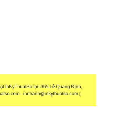
ặt InKyThuatSo tại: 365 Lê Quang Định,
uatso.com - innhanh@inkythuatso.com |