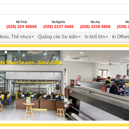
Mr.Thái
Mr.Nghĩa
Ms.Hạ
Mr
(028) 224 66666
(028) 2237 6666
(028) 2238 6666
(028)
enu, Thẻ nhựa
Quảng cáo Sự kiện
In khổ lớn
In Offse