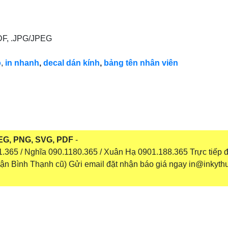
PDF, .JPG/JPEG
o
,
in nhanh
,
decal dán kính
,
bảng tên nhân viên
JPEG, PNG, SVG, PDF
-
365 / Nghĩa 090.1180.365 / Xuân Hạ 0901.188.365 Trực tiếp đ
n Bình Thạnh cũ) Gửi email đặt nhận báo giá ngay in@inkyth