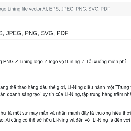
ogo Lining file vector AI, EPS, JPEG, PNG, SVG, PDF
 EPS, JPEG, PNG, SVG, PDF
g PNG ✓ Lining logo ✓ logo vợt Lining ✓ Tải xuống miễn phí
rang thể thao hàng đầu thế giới, Li-Ning điều hành một "Trun
bản doanh sáng tạo" uy tín của Li-Ning, tập trung hàng trăm nhà
hư là một sự may mắn và nhấn mạnh đây là thương hiệu thời tr
hao. Ai cũng có thể sở hữu Li-Ning và đến với Li-Ning là đến vớ