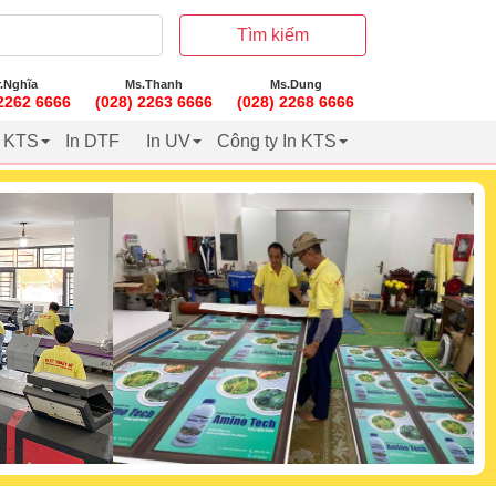
Tìm kiếm
.Nghĩa
Ms.Thanh
Ms.Dung
 2262 6666
(028) 2263 6666
(028) 2268 6666
t KTS
In DTF
In UV
Công ty In KTS