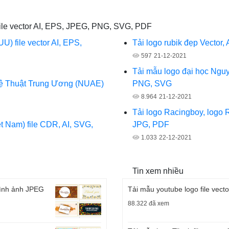
 file vector AI, EPS, JPEG, PNG, SVG, PDF
) file vector AI, EPS,
Tải logo rubik đẹp Vector
597
21-12-2021
Tải mẫu logo đại học Nguy
hệ Thuật Trung Ương (NUAE)
PNG, SVG
8.964
21-12-2021
Tải logo Racingboy, logo
 Nam) file CDR, AI, SVG,
JPG, PDF
1.033
22-12-2021
Tin xem nhiều
Hình ảnh JPEG
Tải mẫu youtube logo file vect
88.322 đã xem