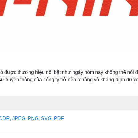
ể có được thương hiệu nổi bật như ngày hôm nay không thể nói đế
ự truyền thông của công ty trở nên rõ ràng và khẳng định được v
S, CDR, JPEG, PNG, SVG, PDF