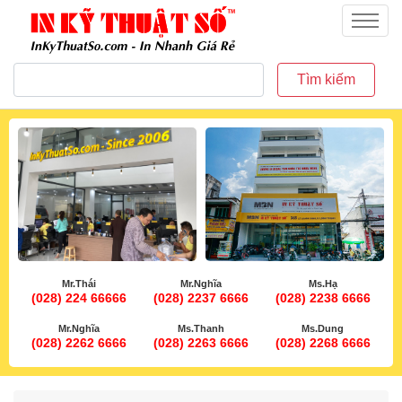
inkythuatso.com
Menu
Tìm kiếm
Mr.Thái
Mr.Nghĩa
Ms.Hạ
(028) 224 66666
(028) 2237 6666
(028) 2238 6666
Mr.Nghĩa
Ms.Thanh
Ms.Dung
(028) 2262 6666
(028) 2263 6666
(028) 2268 6666