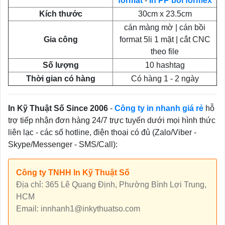
format
-
In PP bồi formex
Kích thước
30cm x 23.5cm
cán màng mờ | cán bồi
Gia công
format 5li 1 mặt | cắt CNC
theo file
Số lượng
10 hashtag
Thời gian có hàng
Có hàng 1 - 2 ngày
In Kỹ Thuật Số Since 2006
-
Công ty in nhanh giá rẻ
hỗ
trợ tiếp nhận đơn hàng 24/7 trực tuyến dưới mọi hình thức
liên lạc - các số hotline, điện thoại có đủ (Zalo/Viber -
Skype/Messenger - SMS/Call):
Công ty TNHH In Kỹ Thuật Số
Địa chỉ: 365 Lê Quang Định, Phường Bình Lợi Trung,
HCM
Email: innhanh1@inkythuatso.com