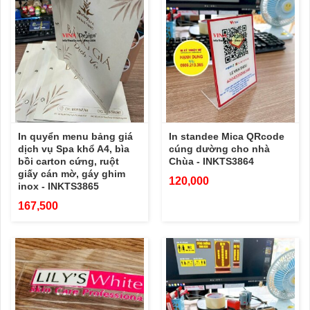
In quyển menu bảng giá
In standee Mica QRcode
dịch vụ Spa khổ A4, bìa
cúng dường cho nhà
bồi carton cứng, ruột
Chùa - INKTS3864
giấy cán mờ, gáy ghim
120,000
inox - INKTS3865
167,500