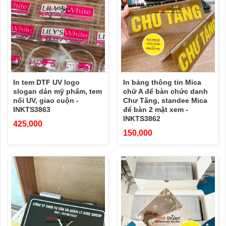
In tem DTF UV logo
In bảng thông tin Mica
slogan dán mỹ phẩm, tem
chữ A để bàn chức danh
nổi UV, giao cuộn -
Chư Tăng, standee Mica
INKTS3863
để bàn 2 mặt xem -
INKTS3862
425,000
150,000