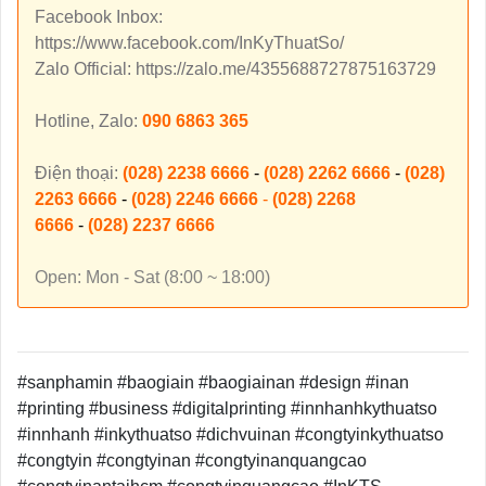
Facebook Inbox:
https://www.facebook.com/InKyThuatSo/
Zalo Official: https://zalo.me/4355688727875163729
Hotline, Zalo:
090 6863 365
Điện thoại:
(028) 2238 6666
-
(028) 2262 6666
-
(028)
2263 6666
-
(028) 2246 6666
-
(028) 2268
6666
-
(028) 2237 6666
Open: Mon - Sat (8:00 ~ 18:00)
#sanphamin #baogiain #baogiainan #design #inan
#printing #business #digitalprinting #innhanhkythuatso
#innhanh #inkythuatso #dichvuinan #congtyinkythuatso
#congtyin #congtyinan #congtyinanquangcao