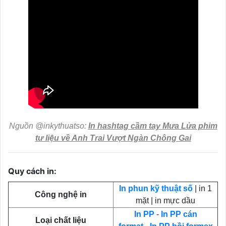
Nguồn @inkythuatso:
In hashtag cầm tay Mưa Lửa phim
tư liệu về Anh Trai Vượt Ngàn Chông Gai
Quy cách in:
In phun kỹ thuật số
| in 1
Công nghệ in
mặt | in mực dầu
In PP
-
In PP cán
Loại chất liệu