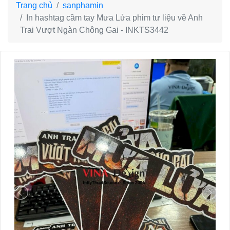
Trang chủ
sanphamin
In hashtag cầm tay Mưa Lửa phim tư liệu về Anh
Trai Vượt Ngàn Chông Gai - INKTS3442