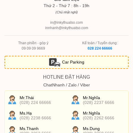
Thứ 2 - Thứ 7 : 8h - 19h
(Chủ nhật nghỉ)
in@inkythuatso.com
innhanh@inkythuatso.com
Than phiền - góp ý
Kế toán / Tuyển dụng:
09 09 09 9669
028 224 66666
Car Parking
HOTLINE ĐẶT HÀNG
ChatNhanh / Zalo / Viber
Mr.Thái
Mr.Nghĩa
(028) 224 66666
(028) 2237 6666
Ms.Hạ
Mr.Nghĩa
(028) 2238 6666
(028) 2262 6666
Ms.Thanh
Ms.Dung