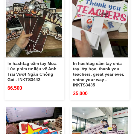
In hashtag cầm tay Mưa
In hashtag cầm tay chia
Lửa phim tư liệu về Anh
tay lớp học, thank you
Trai Vượt Ngàn Chông
teachers, great year ever,
Gai - INKTS3442
shine your way -
INKTS3435
66,500
35,000