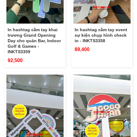
In hashtag cầm tay khai
In hashtag cầm tay event
trương Grand Opening
sự kiện chụp hình check
Day cho quán Bar, Indoor
in - INKTS3358
Golf & Games -
89,400
INKTS3359
92,500