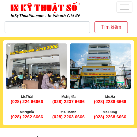
inkythuatso.com
Menu
Tìm kiếm
Mr.Thái
Mr.Nghĩa
Ms.Hạ
(028) 224 66666
(028) 2237 6666
(028) 2238 6666
Mr.Nghĩa
Ms.Thanh
Ms.Dung
(028) 2262 6666
(028) 2263 6666
(028) 2268 6666