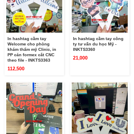
In hashtag cầm tay
In hashtag cầm tay công
Welcome cho phòng
ty tư vấn du học Mỹ -
khám thẩm mỹ Clinic, in
INKTS3360
PP cán formex cắt CNC
21,000
theo file - INKTS3363
112,500