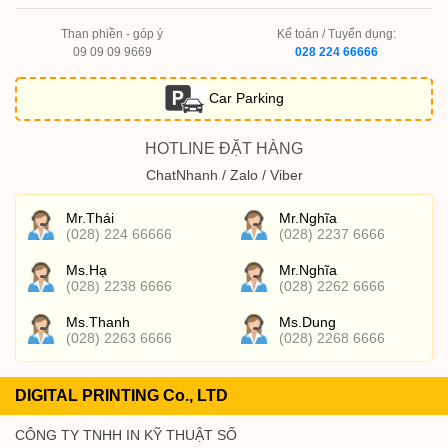
Than phiền - góp ý
Kế toán / Tuyển dụng:
09 09 09 9669
028 224 66666
Car Parking
HOTLINE ĐẶT HÀNG
ChatNhanh / Zalo / Viber
Mr.Thái
Mr.Nghĩa
(028) 224 66666
(028) 2237 6666
Ms.Hạ
Mr.Nghĩa
(028) 2238 6666
(028) 2262 6666
Ms.Thanh
Ms.Dung
(028) 2263 6666
(028) 2268 6666
DIGITAL PRINTING Co., LTD
CÔNG TY TNHH IN KỸ THUẬT SỐ