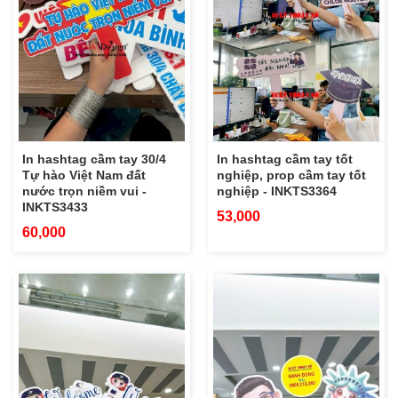
In hashtag cầm tay 30/4
In hashtag cầm tay tốt
Tự hào Việt Nam đất
nghiệp, prop cầm tay tốt
nước trọn niềm vui -
nghiệp - INKTS3364
INKTS3433
53,000
60,000