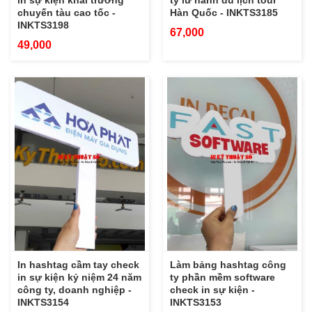
in sự kiện khai trương
ty lữ hành du lịch tour
chuyến tàu cao tốc -
Hàn Quốc - INKTS3185
INKTS3198
67,000
49,000
In hashtag cầm tay check
Làm bảng hashtag công
in sự kiện kỷ niệm 24 năm
ty phần mềm software
công ty, doanh nghiệp -
check in sự kiện -
INKTS3154
INKTS3153