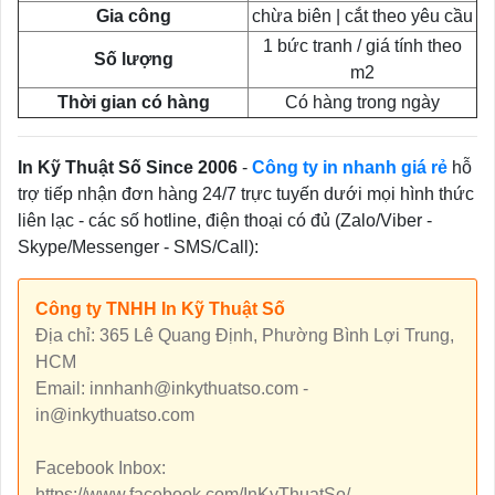
Gia công
chừa biên | cắt theo yêu cầu
1 bức tranh / giá tính theo
Số lượng
m2
Thời gian có hàng
Có hàng trong ngày
In Kỹ Thuật Số Since 2006
-
Công ty in nhanh giá rẻ
hỗ
trợ tiếp nhận đơn hàng 24/7 trực tuyến dưới mọi hình thức
liên lạc - các số hotline, điện thoại có đủ (Zalo/Viber -
Skype/Messenger - SMS/Call):
Công ty TNHH In Kỹ Thuật Số
Địa chỉ: 365 Lê Quang Định, Phường Bình Lợi Trung,
HCM
Email: innhanh@inkythuatso.com -
in@inkythuatso.com
Facebook Inbox:
https://www.facebook.com/InKyThuatSo/