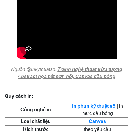
Nguồn @inkythuatso:
Tranh nghệ thuật trừu tượng
Abstract họa tiết sơn nổi, Canvas dầu bóng
Quy cách in:
In phun kỹ thuật số
| in
Công nghệ in
mực dầu bóng
Loại chất liệu
Canvas
Kích thước
theo yêu cầu