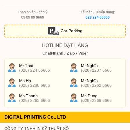
Than phiền - góp ý
Kế toán / Tuyển dụng:
09 09 09 9669
028 224 66666
Car Parking
HOTLINE ĐẶT HÀNG
ChatNhanh / Zalo / Viber
Mr.Thái
Mr.Nghĩa
(028) 224 66666
(028) 2237 6666
Ms.Hạ
Mr.Nghĩa
(028) 2238 6666
(028) 2262 6666
Ms.Thanh
Ms.Dung
(028) 2263 6666
(028) 2268 6666
DIGITAL PRINTING Co., LTD
CÔNG TY TNHH IN KỸ THUẬT SỐ