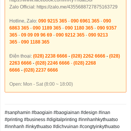
Zalo Official: https://zalo.me/4355688727875163729
Hotline, Zalo:
090 9215 365
-
090 6961 365
-
090
6863 365
-
090 1189 365
-
090 1180 365
-
090 9357
365
-
09 09 09 96 69
-
090 9212 365
-
090 9213
365
-
090 1188 365
Điện thoại:
(028) 2238 6666
-
(028) 2262 6666
-
(028)
2263 6666
-
(028) 2246 6666
-
(028) 2268
6666
-
(028) 2237 6666
Open: Mon - Sat (8:00 ~ 18:00)
#sanphamin #baogiain #baogiainan #design #inan
#printing #business #digitalprinting #innhanhkythuatso
#innhanh #inkythuatso #dichvuinan #congtyinkythuatso