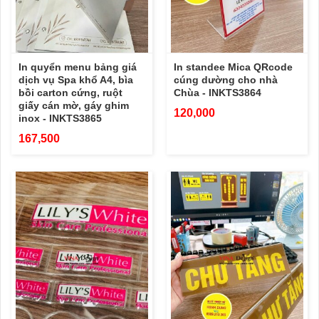
In quyển menu bảng giá
In standee Mica QRcode
dịch vụ Spa khổ A4, bìa
cúng dường cho nhà
bồi carton cứng, ruột
Chùa - INKTS3864
giấy cán mờ, gáy ghim
120,000
inox - INKTS3865
167,500