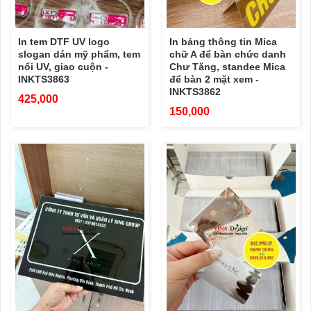
In tem DTF UV logo
In bảng thông tin Mica
slogan dán mỹ phẩm, tem
chữ A để bàn chức danh
nổi UV, giao cuộn -
Chư Tăng, standee Mica
INKTS3863
để bàn 2 mặt xem -
INKTS3862
425,000
150,000