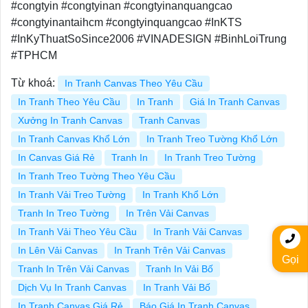
#congtyin #congtyinan #congtyinanquangcao
#congtyinantaihcm #congtyinquangcao #InKTS
#InKyThuatSoSince2006 #VINADESIGN #BinhLoiTrung
#TPHCM
Từ khoá:
In Tranh Canvas Theo Yêu Cầu
In Tranh Theo Yêu Cầu
In Tranh
Giá In Tranh Canvas
Xưởng In Tranh Canvas
Tranh Canvas
In Tranh Canvas Khổ Lớn
In Tranh Treo Tường Khổ Lớn
In Canvas Giá Rẻ
Tranh In
In Tranh Treo Tường
In Tranh Treo Tường Theo Yêu Cầu
In Tranh Vải Treo Tường
In Tranh Khổ Lớn
Tranh In Treo Tường
In Trên Vải Canvas
In Tranh Vải Theo Yêu Cầu
In Tranh Vải Canvas
In Lên Vải Canvas
In Tranh Trên Vải Canvas
Gọi
Tranh In Trên Vải Canvas
Tranh In Vải Bố
Dịch Vụ In Tranh Canvas
In Tranh Vải Bố
In Tranh Canvas Giá Rẻ
Báo Giá In Tranh Canvas