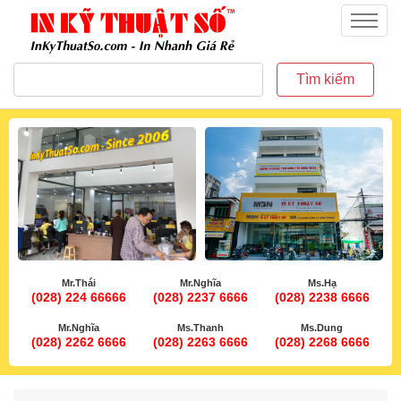
inkythuatso.com
Menu
Tìm kiếm
Mr.Thái
Mr.Nghĩa
Ms.Hạ
(028) 224 66666
(028) 2237 6666
(028) 2238 6666
Mr.Nghĩa
Ms.Thanh
Ms.Dung
(028) 2262 6666
(028) 2263 6666
(028) 2268 6666