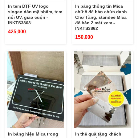
In tem DTF UV logo
In bảng thông tin Mica
slogan dán mỹ phẩm, tem
chữ A để bàn chức danh
nổi UV, giao cuộn -
Chư Tăng, standee Mica
INKTS3863
để bàn 2 mặt xem -
INKTS3862
425,000
150,000
In bảng hiệu Mica trong
In thẻ quà tặng khách