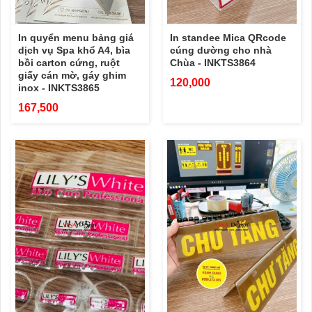
In quyển menu bảng giá
In standee Mica QRcode
dịch vụ Spa khổ A4, bìa
cúng dường cho nhà
bồi carton cứng, ruột
Chùa - INKTS3864
giấy cán mờ, gáy ghim
120,000
inox - INKTS3865
167,500