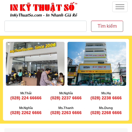
inkythuatso.com
Menu
Tìm kiếm
Mr.Thái
Mr.Nghĩa
Ms.Hạ
(028) 224 66666
(028) 2237 6666
(028) 2238 6666
Mr.Nghĩa
Ms.Thanh
Ms.Dung
(028) 2262 6666
(028) 2263 6666
(028) 2268 6666