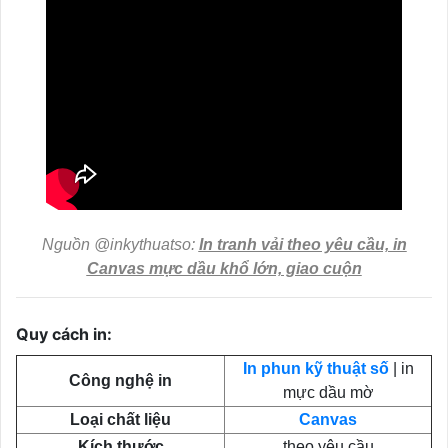
Nguồn @inkythuatso:
In tranh vải theo yêu cầu, in
Canvas mực dầu khổ lớn, giao cuộn
Quy cách in:
In phun kỹ thuật số
| in
Công nghệ in
mực dầu mờ
Loại chất liệu
Canvas
Kích thước
theo yêu cầu