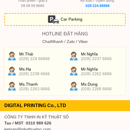
Than phiền - góp ý
Kế toán / Tuyển dụng:
09 09 09 9669
028 224 66666
Car Parking
HOTLINE ĐẶT HÀNG
ChatNhanh / Zalo / Viber
Mr.Thái
Mr.Nghĩa
(028) 224 66666
(028) 2237 6666
Ms.Hạ
Mr.Nghĩa
(028) 2238 6666
(028) 2262 6666
Ms.Thanh
Ms.Dung
(028) 2263 6666
(028) 2268 6666
DIGITAL PRINTING Co., LTD
CÔNG TY TNHH IN KỸ THUẬT SỐ
Tax / MST
:
0310 989 626
ketoan@inkythuatso.com