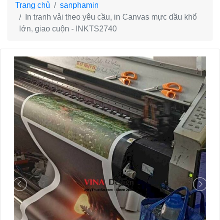
Trang chủ
sanphamin
In tranh vải theo yêu cầu, in Canvas mực dầu khổ
lớn, giao cuộn - INKTS2740