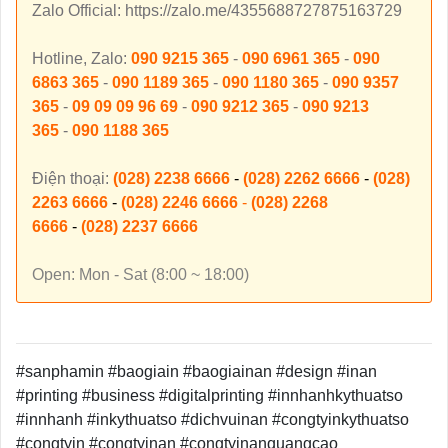
Zalo Official: https://zalo.me/4355688727875163729
Hotline, Zalo:
090 9215 365
-
090 6961 365
-
090
6863 365
-
090 1189 365
-
090 1180 365
-
090 9357
365
-
09 09 09 96 69
-
090 9212 365
-
090 9213
365
-
090 1188 365
Điện thoại:
(028) 2238 6666
-
(028) 2262 6666
-
(028)
2263 6666
-
(028) 2246 6666
-
(028) 2268
6666
-
(028) 2237 6666
Open: Mon - Sat (8:00 ~ 18:00)
#sanphamin #baogiain #baogiainan #design #inan
#printing #business #digitalprinting #innhanhkythuatso
#innhanh #inkythuatso #dichvuinan #congtyinkythuatso
#congtyin #congtyinan #congtyinanquangcao