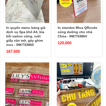
In quyển menu bảng giá
In standee Mica QRcode
dịch vụ Spa khổ A4, bìa
cúng dường cho nhà
bồi carton cứng, ruột
Chùa - INKTS3864
giấy cán mờ, gáy ghim
120,000
inox - INKTS3865
167,500