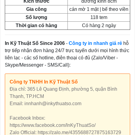
Kích thước
đường kính 8cm
Gia công
cán mờ 1 mặt | bế theo viền
Số lượng
118 tem
Thời gian có hàng
Có hàng 2 ngày
In Kỹ Thuật Số Since 2006
-
Công ty in nhanh giá rẻ
hỗ
trợ tiếp nhận đơn hàng 24/7 trực tuyến dưới mọi hình thức
liên lạc - các số hotline, điện thoại có đủ (Zalo/Viber -
Skype/Messenger - SMS/Call):
Công ty TNHH In Kỹ Thuật Số
Địa chỉ: 365 Lê Quang Định, phường 5, quận Bình
Thạnh, TP.HCM
Email: innhanh@inkythuatso.com
Facebook Inbox:
https://www.facebook.com/InKyThuatSo/
Zalo Official: https://zalo.me/4355688727875163729