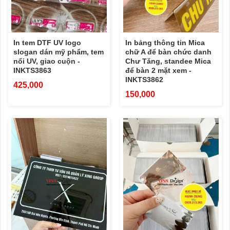
In tem DTF UV logo
In bảng thông tin Mica
slogan dán mỹ phẩm, tem
chữ A để bàn chức danh
nổi UV, giao cuộn -
Chư Tăng, standee Mica
INKTS3863
để bàn 2 mặt xem -
INKTS3862
425,000
150,000