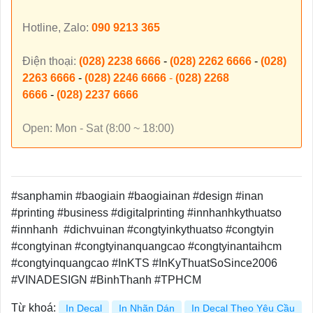
Hotline, Zalo:
090 9213 365
Điện thoại:
(028) 2238 6666
-
(028) 2262 6666
-
(028)
2263 6666
-
(028) 2246 6666
-
(028) 2268
6666
-
(028) 2237 6666
Open: Mon - Sat (8:00 ~ 18:00)
#sanphamin #baogiain #baogiainan #design #inan
#printing #business #digitalprinting #innhanhkythuatso
#innhanh #dichvuinan #congtyinkythuatso #congtyin
#congtyinan #congtyinanquangcao #congtyinantaihcm
#congtyinquangcao #InKTS #InKyThuatSoSince2006
#VINADESIGN #BinhThanh #TPHCM
Từ khoá:
In Decal
In Nhãn Dán
In Decal Theo Yêu Cầu