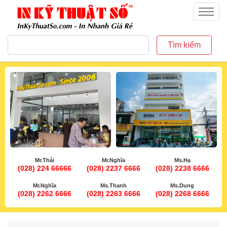
inkythuatso.com
Menu
Tìm kiếm
Mr.Thái
Mr.Nghĩa
Ms.Hạ
(028) 224 66666
(028) 2237 6666
(028) 2238 6666
Mr.Nghĩa
Ms.Thanh
Ms.Dung
(028) 2262 6666
(028) 2263 6666
(028) 2268 6666