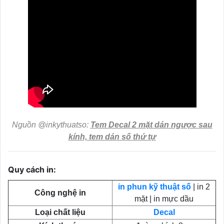
Nguồn @inkythuatso:
Tem Decal 2 mặt dán ngược sau
kính, tem dán số thứ tự
Quy cách in:
in phun kỹ thuật số
| in 2
Công nghệ in
mặt | in mực dầu
Loại chất liệu
Decal