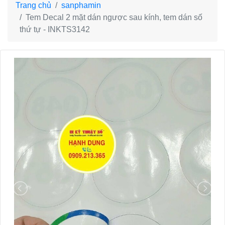
Trang chủ
sanphamin
Tem Decal 2 mặt dán ngược sau kính, tem dán số
thứ tự - INKTS3142