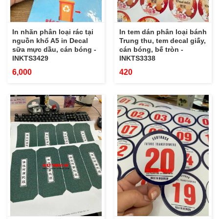
In nhãn phân loại rác tại
In tem dán phân loại bánh
nguồn khổ A5 in Decal
Trung thu, tem decal giấy,
sữa mực dầu, cán bóng -
cán bóng, bế tròn -
INKTS3429
INKTS3338
6,000
420