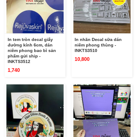
In tem tròn decal giấy
In nhãn Decal sữa dán
đường kính 6cm, dán
niêm phong thùng -
niêm phong bao bì sản
INKTS3510
phẩm gửi ship -
10,800
INKTS3512
1,740