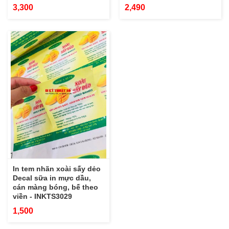
3,300
2,490
In tem nhãn xoài sấy dẻo
Decal sữa in mực dầu,
cán màng bóng, bế theo
viền - INKTS3029
1,500