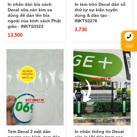
In nhãn dán bìa sách
In tem tròn Decal dán số
Decal sữa cán kim sa
thứ tự sự kiện tuyển
dùng để dán lên bìa
dụng & đào tạo -
ngoài của kinh sách Phật
INKTS3276
giáo - INKTS3323
3,730
13,500
Gọi
Tem Decal 2 mặt dán
In nhãn thông tin Decal