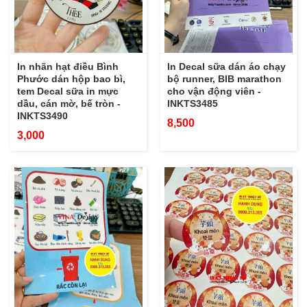
In nhãn hạt điều Bình
In Decal sữa dán áo chạy
Phước dán hộp bao bì,
bộ runner, BIB marathon
tem Decal sữa in mực
cho vận động viên -
dầu, cán mờ, bế tròn -
INKTS3485
INKTS3490
8,500
3,000