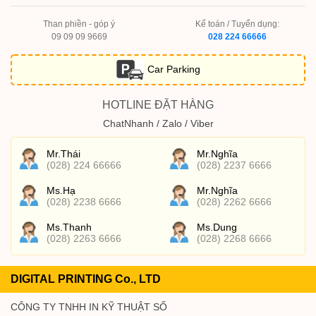
Than phiền - góp ý
Kế toán / Tuyển dụng:
09 09 09 9669
028 224 66666
Car Parking
HOTLINE ĐẶT HÀNG
ChatNhanh / Zalo / Viber
Mr.Thái
Mr.Nghĩa
(028) 224 66666
(028) 2237 6666
Ms.Hạ
Mr.Nghĩa
(028) 2238 6666
(028) 2262 6666
Ms.Thanh
Ms.Dung
(028) 2263 6666
(028) 2268 6666
DIGITAL PRINTING Co., LTD
CÔNG TY TNHH IN KỸ THUẬT SỐ