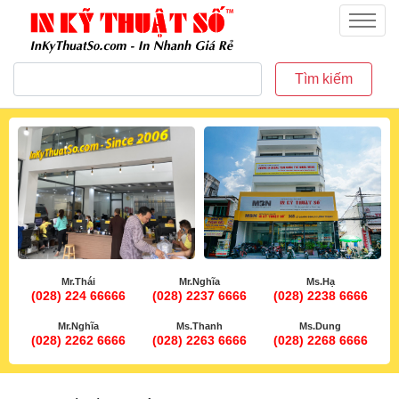
inkythuatso.com
Menu
Tìm kiếm
Mr.Thái
Mr.Nghĩa
Ms.Hạ
(028) 224 66666
(028) 2237 6666
(028) 2238 6666
Mr.Nghĩa
Ms.Thanh
Ms.Dung
(028) 2262 6666
(028) 2263 6666
(028) 2268 6666