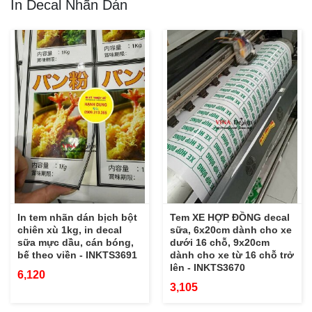
In Decal Nhãn Dán
In tem nhãn dán bịch bột
Tem XE HỢP ĐỒNG decal
chiên xù 1kg, in decal
sữa, 6x20cm dành cho xe
sữa mực dầu, cán bóng,
dưới 16 chỗ, 9x20cm
bế theo viền - INKTS3691
dành cho xe từ 16 chỗ trở
lên - INKTS3670
6,120
3,105