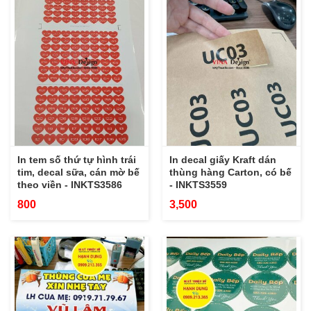
In tem số thứ tự hình trái
In decal giấy Kraft dán
tim, decal sữa, cán mờ bế
thùng hàng Carton, có bế
theo viền - INKTS3586
- INKTS3559
800
3,500