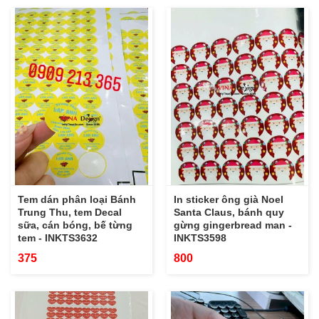
Tem dán phân loại Bánh
In sticker ông già Noel
Trung Thu, tem Decal
Santa Claus, bánh quy
sữa, cán bóng, bế từng
gừng gingerbread man -
tem - INKTS3632
INKTS3598
375
800