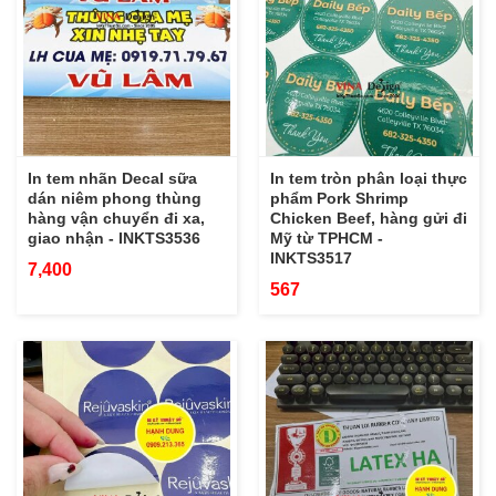
In tem nhãn Decal sữa
In tem tròn phân loại thực
dán niêm phong thùng
phẩm Pork Shrimp
hàng vận chuyển đi xa,
Chicken Beef, hàng gửi đi
giao nhận - INKTS3536
Mỹ từ TPHCM -
INKTS3517
7,400
567