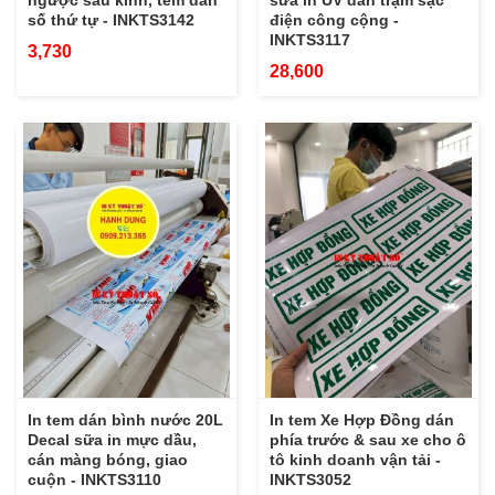
ngược sau kính, tem dán
sữa in UV dán trạm sạc
số thứ tự - INKTS3142
điện công cộng -
INKTS3117
3,730
28,600
In tem dán bình nước 20L
In tem Xe Hợp Đồng dán
Decal sữa in mực dầu,
phía trước & sau xe cho ô
cán màng bóng, giao
tô kinh doanh vận tải -
cuộn - INKTS3110
INKTS3052