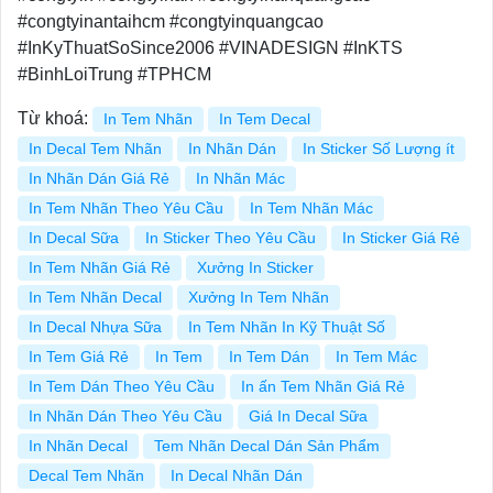
#congtyinantaihcm #congtyinquangcao
#InKyThuatSoSince2006 #VINADESIGN #InKTS
#BinhLoiTrung #TPHCM
Từ khoá:
In Tem Nhãn
In Tem Decal
In Decal Tem Nhãn
In Nhãn Dán
In Sticker Số Lượng ít
In Nhãn Dán Giá Rẻ
In Nhãn Mác
In Tem Nhãn Theo Yêu Cầu
In Tem Nhãn Mác
In Decal Sữa
In Sticker Theo Yêu Cầu
In Sticker Giá Rẻ
In Tem Nhãn Giá Rẻ
Xưởng In Sticker
In Tem Nhãn Decal
Xưởng In Tem Nhãn
In Decal Nhựa Sữa
In Tem Nhãn In Kỹ Thuật Số
In Tem Giá Rẻ
In Tem
In Tem Dán
In Tem Mác
In Tem Dán Theo Yêu Cầu
In ấn Tem Nhãn Giá Rẻ
In Nhãn Dán Theo Yêu Cầu
Giá In Decal Sữa
In Nhãn Decal
Tem Nhãn Decal Dán Sản Phẩm
Decal Tem Nhãn
In Decal Nhãn Dán