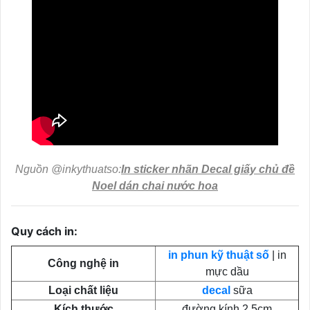
Nguồn @inkythuatso:
In sticker nhãn Decal giấy chủ đề
Noel dán chai nước hoa
Quy cách in:
in phun kỹ thuật số
| in
Công nghệ in
mực dầu
Loại chất liệu
decal
sữa
Kích thước
đường kính 2.5cm