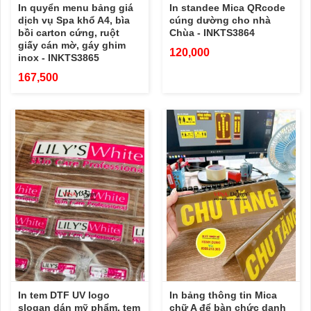
In quyển menu bảng giá
In standee Mica QRcode
dịch vụ Spa khổ A4, bìa
cúng dường cho nhà
bồi carton cứng, ruột
Chùa - INKTS3864
giấy cán mờ, gáy ghim
120,000
inox - INKTS3865
167,500
In tem DTF UV logo
In bảng thông tin Mica
slogan dán mỹ phẩm, tem
chữ A để bàn chức danh