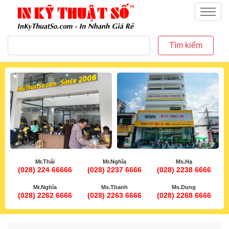
inkythuatso.com
Menu
Tìm kiếm
Mr.Thái
Mr.Nghĩa
Ms.Hạ
(028) 224 66666
(028) 2237 6666
(028) 2238 6666
Mr.Nghĩa
Ms.Thanh
Ms.Dung
(028) 2262 6666
(028) 2263 6666
(028) 2268 6666