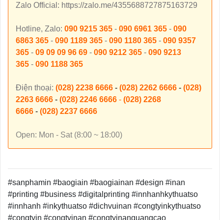
Zalo Official: https://zalo.me/4355688727875163729
Hotline, Zalo:
090 9215 365
-
090 6961 365
-
090
6863 365
-
090 1189 365
-
090 1180 365
-
090 9357
365
-
09 09 09 96 69
-
090 9212 365
-
090 9213
365
-
090 1188 365
Điện thoại:
(028) 2238 6666
-
(028) 2262 6666
-
(028)
2263 6666
-
(028) 2246 6666
-
(028) 2268
6666
-
(028) 2237 6666
Open: Mon - Sat (8:00 ~ 18:00)
#sanphamin #baogiain #baogiainan #design #inan
#printing #business #digitalprinting #innhanhkythuatso
#innhanh #inkythuatso #dichvuinan #congtyinkythuatso
#congtyin #congtyinan #congtyinanquangcao