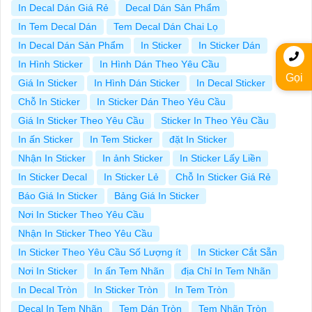
In Decal Dán Giá Rẻ
Decal Dán Sản Phẩm
In Tem Decal Dán
Tem Decal Dán Chai Lọ
In Decal Dán Sản Phẩm
In Sticker
In Sticker Dán
In Hình Sticker
In Hình Dán Theo Yêu Cầu
Gọi
Giá In Sticker
In Hình Dán Sticker
In Decal Sticker
Chỗ In Sticker
In Sticker Dán Theo Yêu Cầu
Giá In Sticker Theo Yêu Cầu
Sticker In Theo Yêu Cầu
In ấn Sticker
In Tem Sticker
đặt In Sticker
Nhận In Sticker
In ảnh Sticker
In Sticker Lấy Liền
In Sticker Decal
In Sticker Lẻ
Chỗ In Sticker Giá Rẻ
Báo Giá In Sticker
Bảng Giá In Sticker
Nơi In Sticker Theo Yêu Cầu
Nhận In Sticker Theo Yêu Cầu
In Sticker Theo Yêu Cầu Số Lượng ít
In Sticker Cắt Sẵn
Nơi In Sticker
In ấn Tem Nhãn
địa Chỉ In Tem Nhãn
In Decal Tròn
In Sticker Tròn
In Tem Tròn
Decal In Tem Nhãn
Tem Dán Tròn
Tem Nhãn Tròn