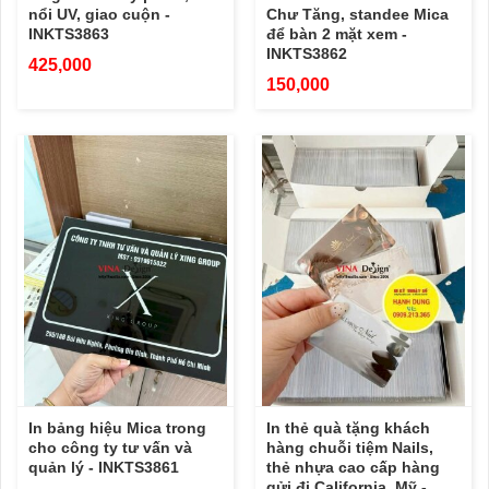
nổi UV, giao cuộn -
Chư Tăng, standee Mica
INKTS3863
để bàn 2 mặt xem -
INKTS3862
425,000
150,000
In bảng hiệu Mica trong
In thẻ quà tặng khách
cho công ty tư vấn và
hàng chuỗi tiệm Nails,
quản lý - INKTS3861
thẻ nhựa cao cấp hàng
gửi đi California, Mỹ -