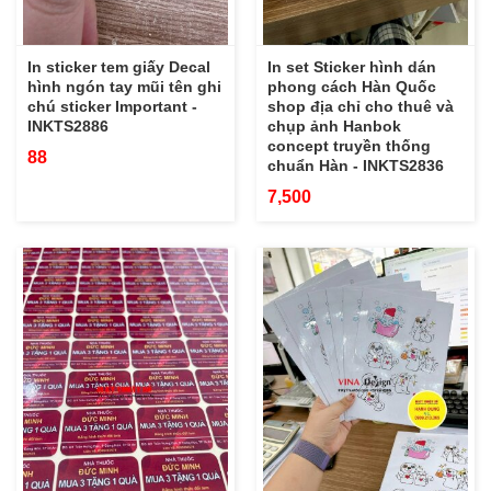
In sticker tem giấy Decal
In set Sticker hình dán
hình ngón tay mũi tên ghi
phong cách Hàn Quốc
chú sticker Important -
shop địa chỉ cho thuê và
INKTS2886
chụp ảnh Hanbok
concept truyền thống
88
chuẩn Hàn - INKTS2836
7,500