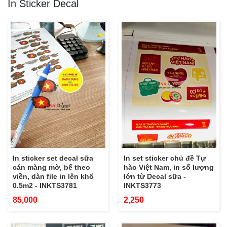
In Sticker Decal
In sticker set decal sữa
In set sticker chủ đề Tự
cán màng mờ, bế theo
hào Việt Nam, in số lượng
viền, dàn file in lên khổ
lớn từ Decal sữa -
0.5m2 - INKTS3781
INKTS3773
85,000
2,250