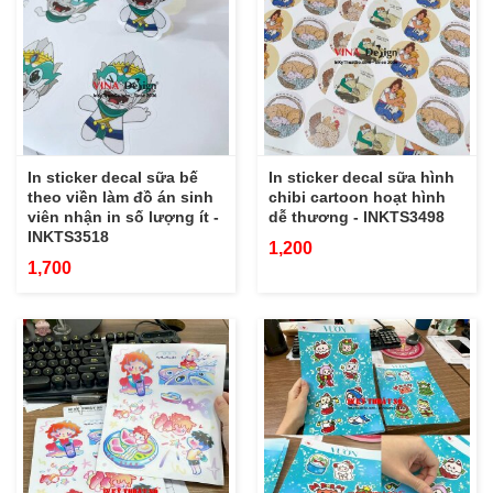
In sticker decal sữa bế
In sticker decal sữa hình
theo viền làm đồ án sinh
chibi cartoon hoạt hình
viên nhận in số lượng ít -
dễ thương - INKTS3498
INKTS3518
1,200
1,700