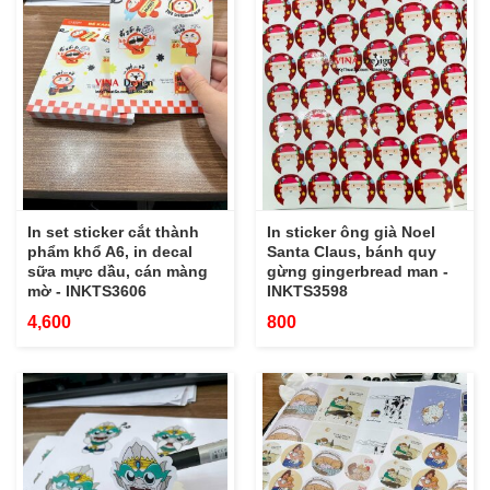
In set sticker cắt thành
In sticker ông già Noel
phẩm khổ A6, in decal
Santa Claus, bánh quy
sữa mực dầu, cán màng
gừng gingerbread man -
mờ - INKTS3606
INKTS3598
4,600
800