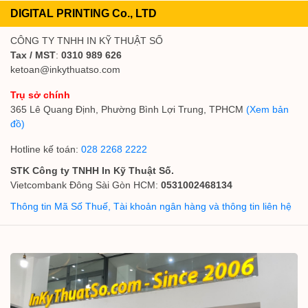
DIGITAL PRINTING Co., LTD
CÔNG TY TNHH IN KỸ THUẬT SỐ
Tax / MST
:
0310 989 626
ketoan@inkythuatso.com
Trụ sở chính
365 Lê Quang Định, Phường Bình Lợi Trung, TPHCM
(Xem bản
đồ)
Hotline kế toán:
028 2268 2222
STK Công ty TNHH In Kỹ Thuật Số.
Vietcombank Đông Sài Gòn HCM:
0531002468134
Thông tin Mã Số Thuế, Tài khoản ngân hàng và thông tin liên hệ