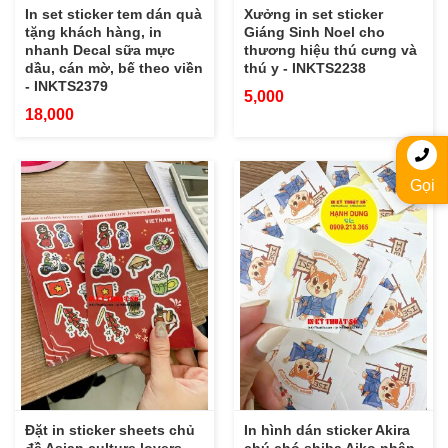
In set sticker tem dán quà
Xưởng in set sticker
tặng khách hàng, in
Giáng Sinh Noel cho
nhanh Decal sữa mực
thương hiệu thú cưng và
dầu, cán mờ, bế theo viền
thú y - INKTS2238
- INKTS2379
5,000
18,000
Gọi
Đặt in sticker sheets chủ
In hình dán sticker Akira