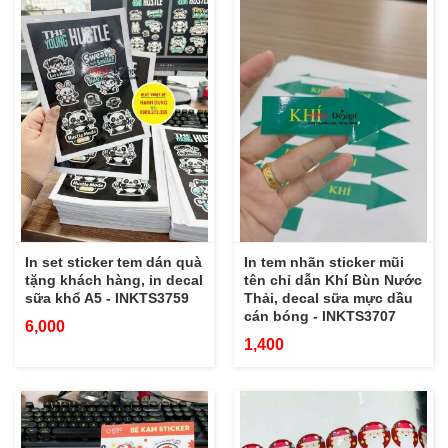
In set sticker tem dán quà
In tem nhãn sticker mũi
tặng khách hàng, in decal
tên chỉ dẫn Khí Bùn Nước
sữa khổ A5 - INKTS3759
Thải, decal sữa mực dầu
cán bóng - INKTS3707
6,000
1,400