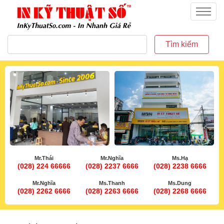
inkythuatso.com
Menu
Tìm kiếm
Mr.Thái
Mr.Nghĩa
Ms.Hạ
(028) 224 66666
(028) 2237 6666
(028) 2238 6666
Mr.Nghĩa
Ms.Thanh
Ms.Dung
(028) 2262 6666
(028) 2263 6666
(028) 2268 6666