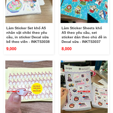
Làm Sticker Set khổ A5
Làm Sticker Sheets khổ
nhân vật chibi theo yêu
A5 theo yêu cầu, set
cầu, in sticker Decal sữa
sticker dán theo chủ đề in
bế theo viền - INKTS3038
Decal sữa - INKTS3037
9,000
8,000