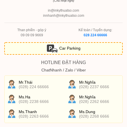
(Chủ nhật nghỉ)
in@inkythuatso.com
innhanh@inkythuatso.com
Than phiền - góp ý
Kế toán / Tuyển dụng:
09 09 09 9669
028 224 66666
Car Parking
HOTLINE ĐẶT HÀNG
ChatNhanh / Zalo / Viber
Mr.Thái
Mr.Nghĩa
(028) 224 66666
(028) 2237 6666
Ms.Hạ
Mr.Nghĩa
(028) 2238 6666
(028) 2262 6666
Ms.Thanh
Ms.Dung
(028) 2263 6666
(028) 2268 6666