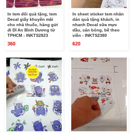
In tem đổi quà tặng, tem
In sheet sticker tem nhãn
Decal giấy khuyến mãi
dán quà tặng khách, in
cho nhà thuốc, hàng gửi
nhanh Decal sữa mực
đi Dĩ An Bình Dương từ
dầu, cán bóng, bế theo
TPHCM - INKTS2823
viền - INKTS2380
360
620