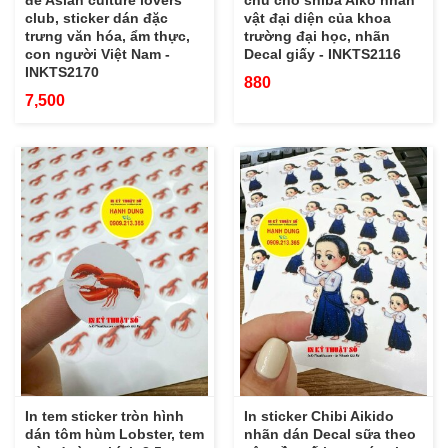
đề Asian culture lovers
chú chó shiba Aiko nhân
club, sticker dán đặc
vật đại diện của khoa
trưng văn hóa, ẩm thực,
trường đại học, nhãn
con người Việt Nam -
Decal giấy - INKTS2116
INKTS2170
880
7,500
In tem sticker tròn hình
In sticker Chibi Aikido
dán tôm hùm Lobster, tem
nhãn dán Decal sữa theo