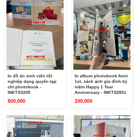
In đồ án sinh viên tốt
In album photobook Anni
nghiệp dạng quyển tạp
1st, sách ảnh gia đình kỷ
chí photobook -
niệm Happy 1 Year
INKTS3205
Anniversary - INKTS2851
800,000
200,000