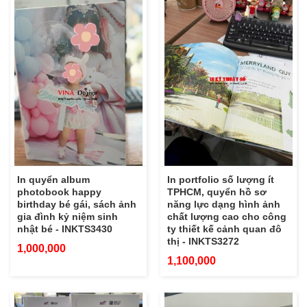
In quyển album
In portfolio số lượng ít
photobook happy
TPHCM, quyển hồ sơ
birthday bé gái, sách ảnh
năng lực dạng hình ảnh
gia đình kỷ niệm sinh
chất lượng cao cho công
nhật bé - INKTS3430
ty thiết kế cảnh quan đô
thị - INKTS3272
1,000,000
1,100,000