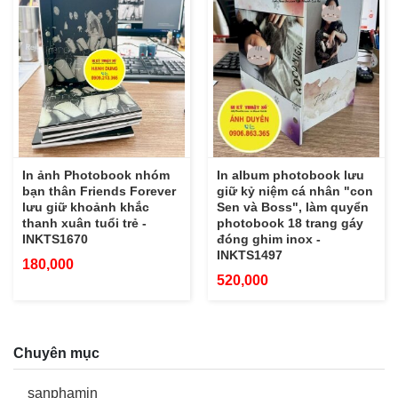
In ảnh Photobook nhóm
In album photobook lưu
bạn thân Friends Forever
giữ kỷ niệm cá nhân "con
lưu giữ khoảnh khắc
Sen và Boss", làm quyển
thanh xuân tuổi trẻ -
photobook 18 trang gáy
INKTS1670
đóng ghim inox -
INKTS1497
180,000
520,000
Chuyên mục
sanphamin