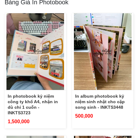
Bảng Giá In Photobook
In photobook kỷ niệm
In album photobook kỷ
công ty khổ A4, nhận in
niệm sinh nhật cho cặp
dù chỉ 1 cuốn -
song sinh - INKTS3448
INKTS3723
500,000
1,500,000