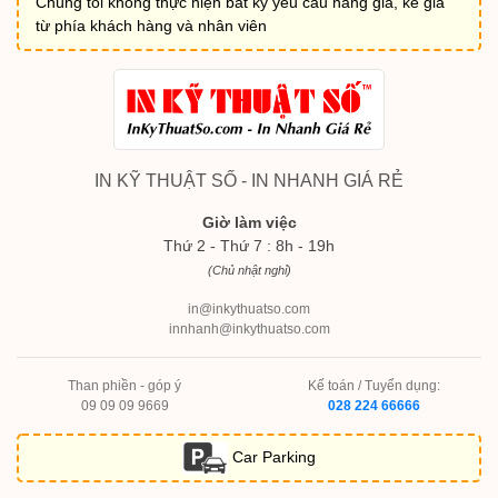
Chúng tôi không thực hiện bất kỳ yêu cầu nâng giá, kê giá
từ phía khách hàng và nhân viên
IN KỸ THUẬT SỐ - IN NHANH GIÁ RẺ
Giờ làm việc
Thứ 2 - Thứ 7 : 8h - 19h
(Chủ nhật nghỉ)
in@inkythuatso.com
innhanh@inkythuatso.com
Than phiền - góp ý
Kế toán / Tuyển dụng:
09 09 09 9669
028 224 66666
Car Parking