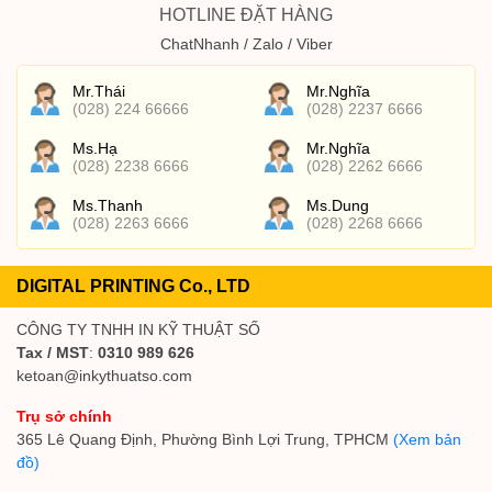
HOTLINE ĐẶT HÀNG
ChatNhanh / Zalo / Viber
Mr.Thái
Mr.Nghĩa
(028) 224 66666
(028) 2237 6666
Ms.Hạ
Mr.Nghĩa
(028) 2238 6666
(028) 2262 6666
Ms.Thanh
Ms.Dung
(028) 2263 6666
(028) 2268 6666
DIGITAL PRINTING Co., LTD
CÔNG TY TNHH IN KỸ THUẬT SỐ
Tax / MST
:
0310 989 626
ketoan@inkythuatso.com
Trụ sở chính
365 Lê Quang Định, Phường Bình Lợi Trung, TPHCM
(Xem bản
đồ)