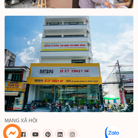
MẠNG XÃ HỘI
inkythuatso.com trên các mạng xã 