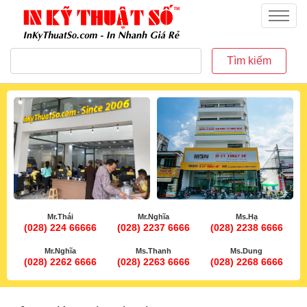
inkythuatso.com
Menu
Tìm kiếm
Mr.Thái
Mr.Nghĩa
Ms.Hạ
(028) 224 66666
(028) 2237 6666
(028) 2238 6666
Mr.Nghĩa
Ms.Thanh
Ms.Dung
(028) 2262 6666
(028) 2263 6666
(028) 2268 6666