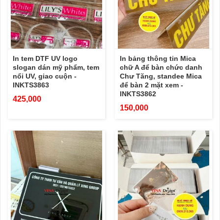
In tem DTF UV logo
In bảng thông tin Mica
slogan dán mỹ phẩm, tem
chữ A để bàn chức danh
nổi UV, giao cuộn -
Chư Tăng, standee Mica
INKTS3863
để bàn 2 mặt xem -
INKTS3862
425,000
150,000