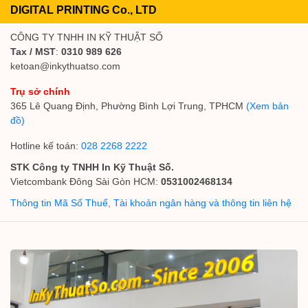
DIGITAL PRINTING Co., LTD
CÔNG TY TNHH IN KỸ THUẬT SỐ
Tax / MST
:
0310 989 626
ketoan@inkythuatso.com
Trụ sở chính
365 Lê Quang Định, Phường Bình Lợi Trung, TPHCM
(Xem bản
đồ)
Hotline kế toán:
028 2268 2222
STK Công ty TNHH In Kỹ Thuật Số.
Vietcombank Đông Sài Gòn HCM:
0531002468134
Thông tin Mã Số Thuế, Tài khoản ngân hàng và thông tin liên hệ