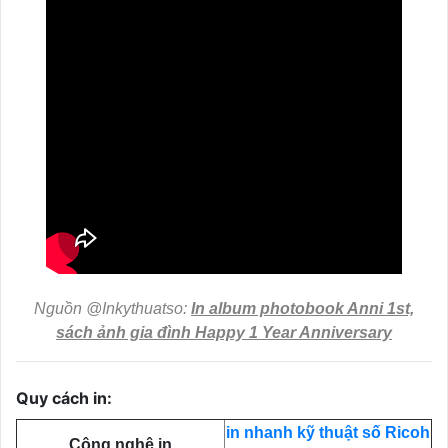
Nguồn @Inkythuatso:
In album photobook Anni 1st,
sách ảnh gia đình Happy 1 Year Anniversary
Quy cách in:
in nhanh kỹ thuật số Ricoh
Công nghệ in