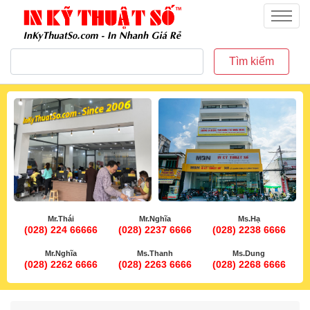
inkythuatso.com
Menu
Tìm kiếm
Mr.Thái
Mr.Nghĩa
Ms.Hạ
(028) 224 66666
(028) 2237 6666
(028) 2238 6666
Mr.Nghĩa
Ms.Thanh
Ms.Dung
(028) 2262 6666
(028) 2263 6666
(028) 2268 6666