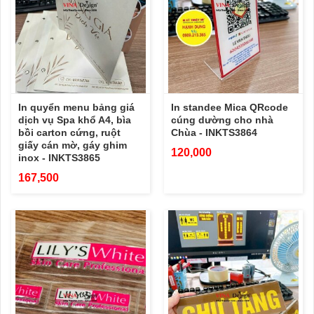
In quyển menu bảng giá
In standee Mica QRcode
dịch vụ Spa khổ A4, bìa
cúng dường cho nhà
bồi carton cứng, ruột
Chùa - INKTS3864
giấy cán mờ, gáy ghim
120,000
inox - INKTS3865
167,500