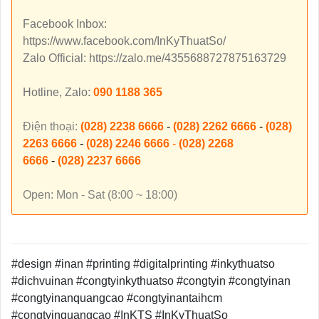
Facebook Inbox:
https://www.facebook.com/InKyThuatSo/
Zalo Official: https://zalo.me/4355688727875163729
Hotline, Zalo:
090 1188 365
Điện thoại:
(028) 2238 6666
-
(028) 2262 6666
-
(028)
2263 6666
-
(028) 2246 6666
-
(028) 2268
6666
-
(028) 2237 6666
Open: Mon - Sat (8:00 ~ 18:00)
#design #inan #printing #digitalprinting #inkythuatso
#dichvuinan #congtyinkythuatso #congtyin #congtyinan
#congtyinanquangcao #congtyinantaihcm
#congtyinquangcao #InKTS #InKyThuatSo