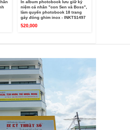
thân
In album photobook lưu giữ kỷ
nh
niệm cá nhân "con Sen và Boss",
làm quyển photobook 18 trang
gáy đóng ghim inox - INKTS1497
520,000