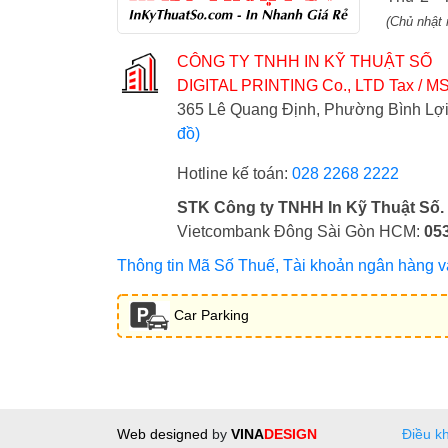
(Chủ nhật 
CÔNG TY TNHH IN KỸ THUẬT SỐ
DIGITAL PRINTING Co., LTD
Tax / MS
365 Lê Quang Định, Phường Bình L
đồ)
Hotline kế toán:
028 2268 2222
STK Công ty TNHH In Kỹ Thuật Số.
Vietcombank Đông Sài Gòn HCM:
05
Thông tin Mã Số Thuế, Tài khoản ngân hàng và 
Car Parking
Web designed
by
VINA
DESIGN
Điều k