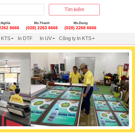
Tìm kiếm
.Nghĩa
Ms.Thanh
Ms.Dung
 2262 6666
(028) 2263 6666
(028) 2268 6666
t KTS
In DTF
In UV
Công ty In KTS