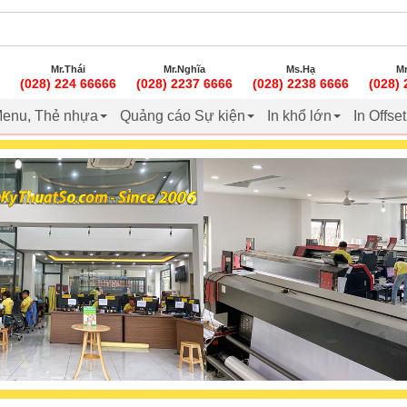
Mr.Thái
Mr.Nghĩa
Ms.Hạ
Mr
(028) 224 66666
(028) 2237 6666
(028) 2238 6666
(028)
enu, Thẻ nhựa
Quảng cáo Sự kiện
In khổ lớn
In Offse