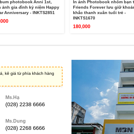
lbum photobook Anni 1st,
In ảnh Photobook nhóm bạn 
 ảnh gia đình kỷ niệm Happy
Friends Forever lưu giữ khoả
ar Anniversary - INKTS2851
khắc thanh xuân tuổi trẻ -
INKTS1670
,000
180,000
á, kê giá từ phía khách hàng
Ms.Hạ
(028) 2238 6666
Ms.Dung
(028) 2268 6666