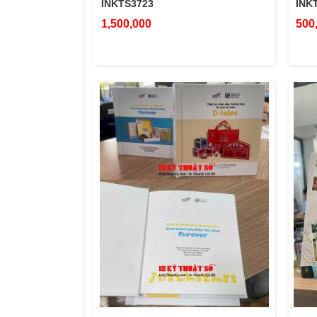
INKTS3723
INK
1,500,000
500