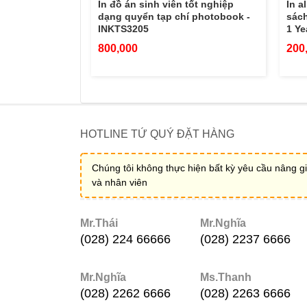
In đồ án sinh viên tốt nghiệp
In a
dạng quyển tạp chí photobook -
sách
INKTS3205
1 Ye
800,000
200
HOTLINE TỨ QUÝ ĐẶT HÀNG
Chúng tôi không thực hiện bất kỳ yêu cầu nâng gi
và nhân viên
Mr.Thái
Mr.Nghĩa
(028) 224 66666
(028) 2237 6666
Mr.Nghĩa
Ms.Thanh
(028) 2262 6666
(028) 2263 6666