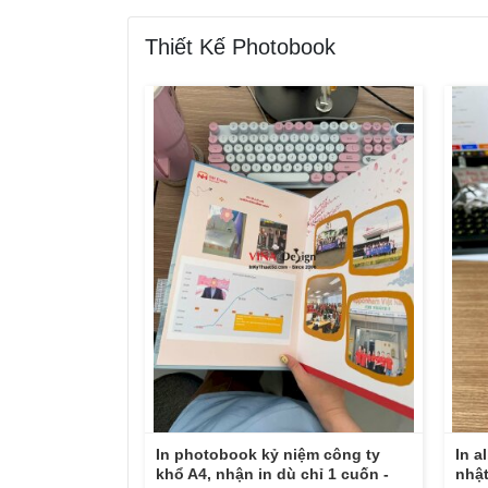
Thiết Kế Photobook
In photobook kỷ niệm công ty
In a
khổ A4, nhận in dù chỉ 1 cuốn -
nhật