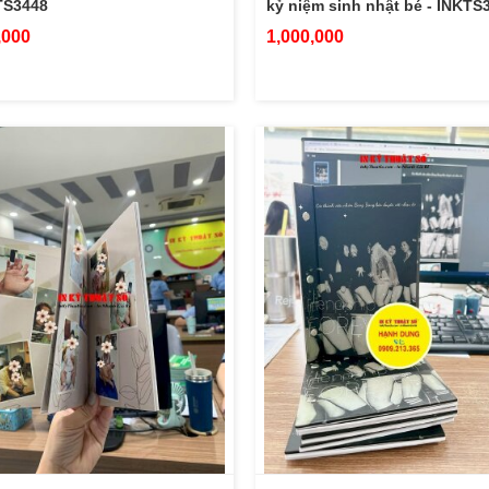
TS3448
kỷ niệm sinh nhật bé - INKTS
,000
1,000,000