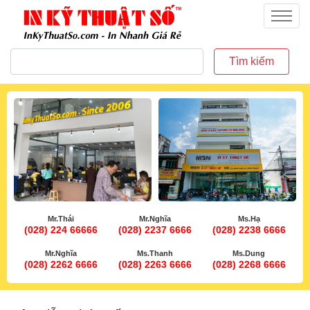
inkythuatso.com
Menu
Tìm kiếm
Mr.Thái
Mr.Nghĩa
Ms.Hạ
(028) 224 66666
(028) 2237 6666
(028) 2238 6666
Mr.Nghĩa
Ms.Thanh
Ms.Dung
(028) 2262 6666
(028) 2263 6666
(028) 2268 6666