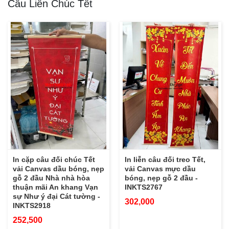
Câu Liễn Chúc Tết
In cặp câu đối chúc Tết
In liễn câu đối treo Tết,
vải Canvas dầu bóng, nẹp
vải Canvas mực dầu
gỗ 2 đầu Nhà nhà hòa
bóng, nẹp gỗ 2 đầu -
thuận mãi An khang Vạn
INKTS2767
sự Như ý đại Cát tường -
302,000
INKTS2918
252,500