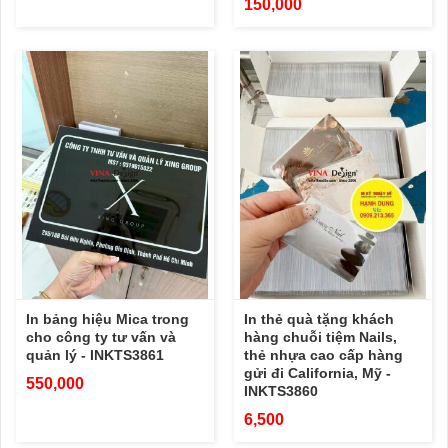
150,000
In bảng hiệu Mica trong
In thẻ quà tặng khách
cho công ty tư vấn và
hàng chuỗi tiệm Nails,
quản lý - INKTS3861
thẻ nhựa cao cấp hàng
gửi đi California, Mỹ -
550,000
INKTS3860
6,500