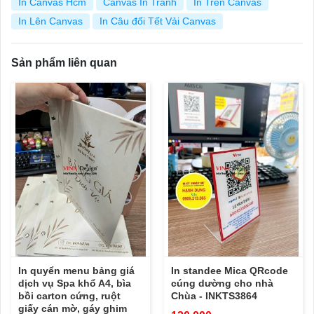
In Canvas Hcm
Canvas In Tranh
In Trên Canvas
In Lên Canvas
In Câu đối Tết Vải Canvas
Sản phẩm liên quan
In quyển menu bảng giá
In standee Mica QRcode
dịch vụ Spa khổ A4, bìa
cúng dường cho nhà
bồi carton cứng, ruột
Chùa - INKTS3864
giấy cán mờ, gáy ghim