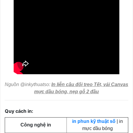
Nguồn @inkythuatso:
In liễn câu đối treo Tết, vải Canvas
mực dầu bóng, nẹp gỗ 2 đầu
Quy cách in:
in phun kỹ thuật số
| in
Công nghệ in
mực dầu bóng