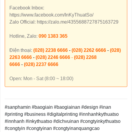
Facebook Inbox:
https://www.facebook.com/InKyThuatSo/
Zalo Official: https://zalo.me/4355688727875163729
Hotline, Zalo:
090 1383 365
Điện thoại:
(028) 2238 6666
-
(028) 2262 6666
-
(028)
2263 6666
-
(028) 2246 6666
-
(028) 2268
6666
-
(028) 2237 6666
Open: Mon - Sat (8:00 ~ 18:00)
#sanphamin #baogiain #baogiainan #design #inan
#printing #business #digitalprinting #innhanhkythuatso
#innhanh #inkythuatso #dichvuinan #congtyinkythuatso
#congtyin #congtyinan #congtyinanquangcao