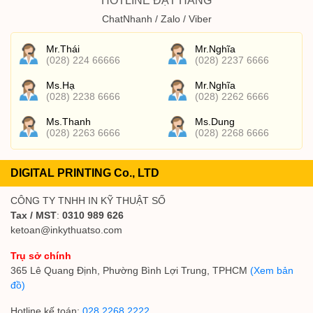
HOTLINE ĐẶT HÀNG
ChatNhanh / Zalo / Viber
Mr.Thái
Mr.Nghĩa
(028) 224 66666
(028) 2237 6666
Ms.Hạ
Mr.Nghĩa
(028) 2238 6666
(028) 2262 6666
Ms.Thanh
Ms.Dung
(028) 2263 6666
(028) 2268 6666
DIGITAL PRINTING Co., LTD
CÔNG TY TNHH IN KỸ THUẬT SỐ
Tax / MST
:
0310 989 626
ketoan@inkythuatso.com
Trụ sở chính
365 Lê Quang Định, Phường Bình Lợi Trung, TPHCM
(Xem bản
đồ)
Hotline kế toán:
028 2268 2222