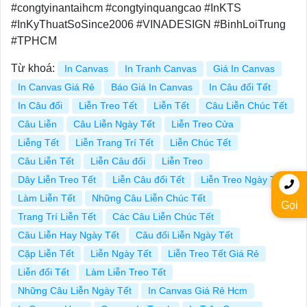
#congtyinantaihcm #congtyinquangcao #InKTS
#InKyThuatSoSince2006 #VINADESIGN #BinhLoiTrung
#TPHCM
Từ khoá:
In Canvas
In Tranh Canvas
Giá In Canvas
In Canvas Giá Rẻ
Báo Giá In Canvas
In Câu đối Tết
In Câu đối
Liễn Treo Tết
Liễn Tết
Câu Liễn Chúc Tết
Câu Liễn
Câu Liễn Ngày Tết
Liễn Treo Cửa
Liễng Tết
Liễn Trang Trí Tết
Liễn Chúc Tết
Câu Liễn Tết
Liễn Câu đối
Liễn Treo
Dây Liễn Treo Tết
Liễn Câu đối Tết
Liễn Treo Ngày Tết
Làm Liễn Tết
Những Câu Liễn Chúc Tết
Gọi
Trang Trí Liễn Tết
Các Câu Liễn Chúc Tết
Câu Liễn Hay Ngày Tết
Câu đối Liễn Ngày Tết
Cặp Liễn Tết
Liễn Ngày Tết
Liễn Treo Tết Giá Rẻ
Liễn đối Tết
Làm Liễn Treo Tết
Những Câu Liễn Ngày Tết
In Canvas Giá Rẻ Hcm