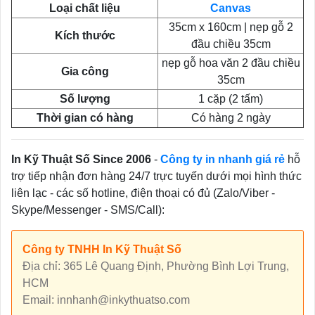
Loại chất liệu
Canvas
35cm x 160cm | nẹp gỗ 2
Kích thước
đầu chiều 35cm
nẹp gỗ hoa văn 2 đầu chiều
Gia công
35cm
Số lượng
1 cặp (2 tấm)
Thời gian có hàng
Có hàng 2 ngày
In Kỹ Thuật Số Since 2006
-
Công ty in nhanh giá rẻ
hỗ
trợ tiếp nhận đơn hàng 24/7 trực tuyến dưới mọi hình thức
liên lạc - các số hotline, điện thoại có đủ (Zalo/Viber -
Skype/Messenger - SMS/Call):
Công ty TNHH In Kỹ Thuật Số
Địa chỉ: 365 Lê Quang Định, Phường Bình Lợi Trung,
HCM
Email: innhanh@inkythuatso.com