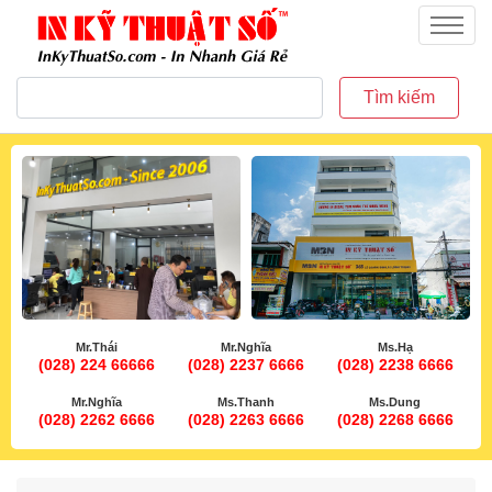
inkythuatso.com
Menu
Tìm kiếm
Mr.Thái
Mr.Nghĩa
Ms.Hạ
(028) 224 66666
(028) 2237 6666
(028) 2238 6666
Mr.Nghĩa
Ms.Thanh
Ms.Dung
(028) 2262 6666
(028) 2263 6666
(028) 2268 6666