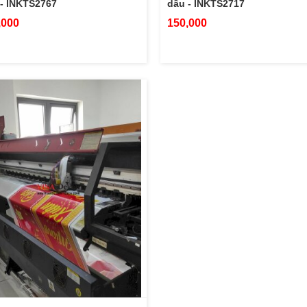
- INKTS2767
dầu - INKTS2717
,000
150,000