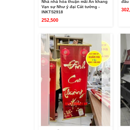
Nhà nhà hòa thuận mãi An khang
đầu 
Vạn sự Như ý đại Cát tường -
302
INKTS2918
252,500