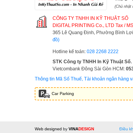
(Chủ nhật 
CÔNG TY TNHH IN KỸ THUẬT SỐ
DIGITAL PRINTING Co., LTD
Tax / MS
365 Lê Quang Định, Phường Bình L
đồ)
Hotline kế toán:
028 2268 2222
STK Công ty TNHH In Kỹ Thuật Số.
Vietcombank Đông Sài Gòn HCM:
05
Thông tin Mã Số Thuế, Tài khoản ngân hàng và 
Car Parking
Web designed
by
VINA
DESIGN
Điều k