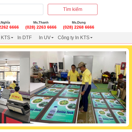
Tìm kiếm
.Nghĩa
Ms.Thanh
Ms.Dung
 2262 6666
(028) 2263 6666
(028) 2268 6666
t KTS
In DTF
In UV
Công ty In KTS