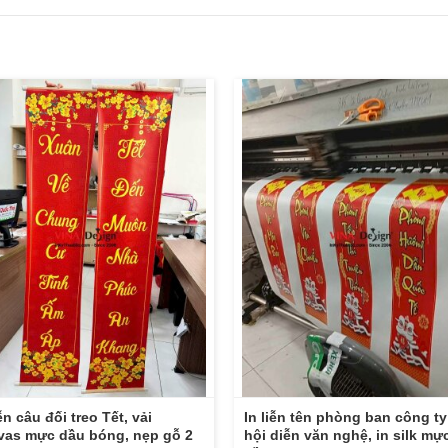
iễn câu đối treo Tết, vải
In liễn tên phòng ban công t
vas mực dầu bóng, nẹp gỗ 2
hội diễn văn nghệ, in silk mự