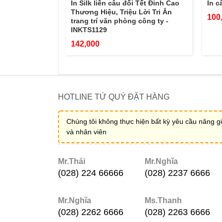
In Silk liễn câu đối Tết Đỉnh Cao
In c
Thương Hiệu, Triệu Lời Tri Ân
100
trang trí văn phòng công ty -
INKTS1129
142,000
HOTLINE TỨ QUÝ ĐẶT HÀNG
Chúng tôi không thực hiện bất kỳ yêu cầu nâng gi
và nhân viên
Mr.Thái
Mr.Nghĩa
(028) 224 66666
(028) 2237 6666
Mr.Nghĩa
Ms.Thanh
(028) 2262 6666
(028) 2263 6666