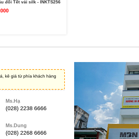
âu đối Tết vải silk - INKTS256
,000
á, kê giá từ phía khách hàng
Ms.Hạ
(028) 2238 6666
Ms.Dung
(028) 2268 6666