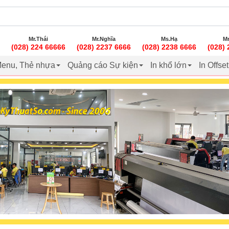
Mr.Thái
Mr.Nghĩa
Ms.Hạ
Mr
(028) 224 66666
(028) 2237 6666
(028) 2238 6666
(028)
enu, Thẻ nhựa
Quảng cáo Sự kiện
In khổ lớn
In Offse