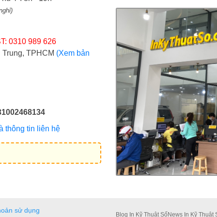
nghỉ)
T: 0310 989 626
ợi Trung, TPHCM
(Xem bản
31002468134
thông tin liên hệ
hoản sử dụng
Blog In Kỹ Thuật Số
News In Kỹ Thuật 