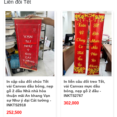
Liễn đối Tết
In cặp câu đối chúc Tết
In liễn câu đối treo Tết,
vải Canvas dầu bóng, nẹp
vải Canvas mực dầu
gỗ 2 đầu Nhà nhà hòa
bóng, nẹp gỗ 2 đầu -
thuận mãi An khang Vạn
INKTS2767
sự Như ý đại Cát tường -
302,000
INKTS2918
252,500