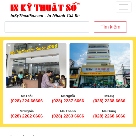
inkythuatso.com
Menu
Tìm kiếm
Mr.Thái
Mr.Nghĩa
Ms.Hạ
(028) 224 66666
(028) 2237 6666
(028) 2238 6666
Mr.Nghĩa
Ms.Thanh
Ms.Dung
(028) 2262 6666
(028) 2263 6666
(028) 2268 6666