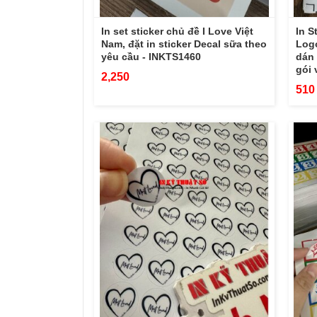
In set sticker chủ đề I Love Việt
In S
Nam, đặt in sticker Decal sữa theo
Logo
yêu cầu - INKTS1460
dán 
gói 
2,250
510