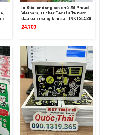
In Sticker dạng set chủ đề Proud
a,
Vietnam, sticker Decal sữa mực
m -
dầu cán màng kim sa - INKTS1526
24,700