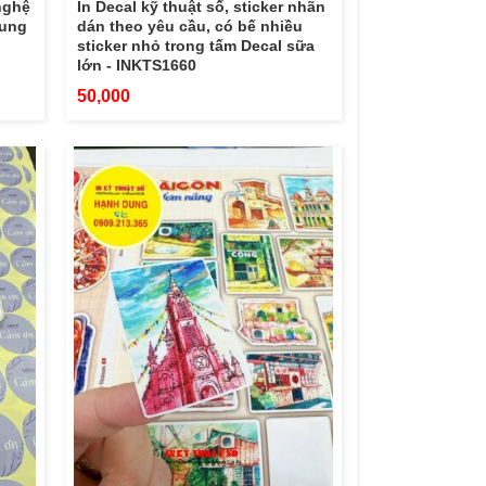
nghệ
In Decal kỹ thuật số, sticker nhãn
rung
dán theo yêu cầu, có bế nhiều
sticker nhỏ trong tấm Decal sữa
lớn - INKTS1660
50,000