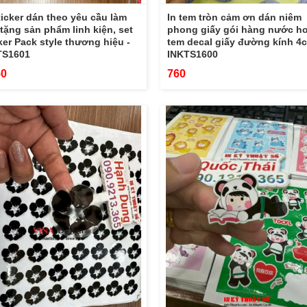
ticker dán theo yêu cầu làm
In tem tròn cảm ơn dán niêm
tặng sản phẩm linh kiện, set
phong giấy gói hàng nước ho
ker Pack style thương hiệu -
tem decal giấy đường kính 4c
TS1601
INKTS1600
50
760