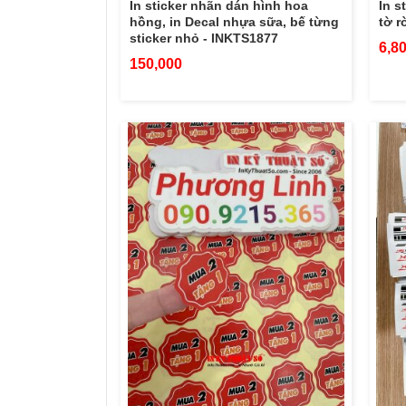
In sticker nhãn dán hình hoa
In s
hồng, in Decal nhựa sữa, bế từng
tờ r
sticker nhỏ - INKTS1877
6,8
150,000