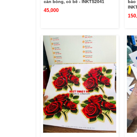
cán bóng, có bế - INKTS2041
báo 
INK
45,000
150