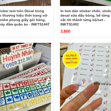
ticker tem tròn Decal trong
In tem dán sticker chibi, stick
 thương hiệu thời trang nữ
decal sữa dầu bóng, bế từng 
niêm phong giấy gói hàng,
cắt rời thành từng bộ/set -
váy đầm quần áo - INKTS1447
INKTS1402
3,600