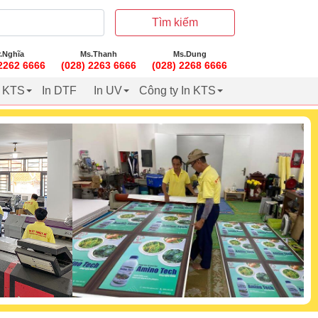
Tìm kiếm
.Nghĩa
Ms.Thanh
Ms.Dung
 2262 6666
(028) 2263 6666
(028) 2268 6666
t KTS
In DTF
In UV
Công ty In KTS