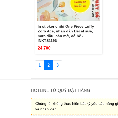
In sticker chibi One Piece Luffy
Zoro Ace, nhãn dán Decal sữa,
mực dầu, cán mờ, có bế -
INKTS1196
24,700
1
2
3
HOTLINE TỨ QUÝ ĐẶT HÀNG
Chúng tôi không thực hiện bất kỳ yêu cầu nâng gi
và nhân viên