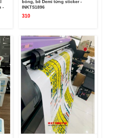
l
bóng, bế Demi từng sticker -
 -
INKTS1896
310