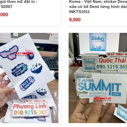
giá theo m2 đặt in -
Korea - Việt Nam, sticker Deca
TS2007
sữa có bế Demi từng hình dán
INKTS1911
,000
9,000