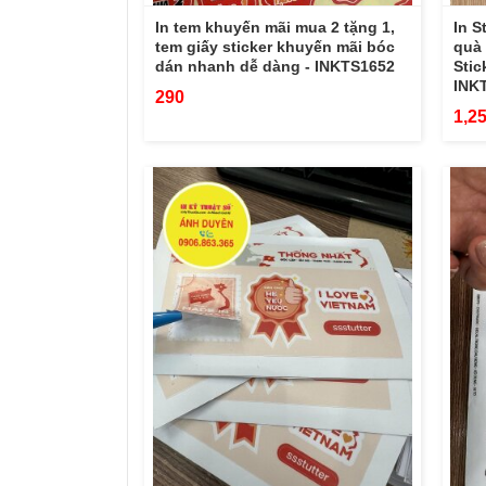
In tem khuyến mãi mua 2 tặng 1,
In S
tem giấy sticker khuyến mãi bóc
quà 
dán nhanh dễ dàng - INKTS1652
Stic
INK
290
1,2