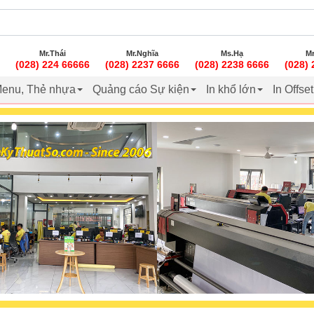
Mr.Thái
Mr.Nghĩa
Ms.Hạ
Mr
(028) 224 66666
(028) 2237 6666
(028) 2238 6666
(028)
enu, Thẻ nhựa
Quảng cáo Sự kiện
In khổ lớn
In Offse