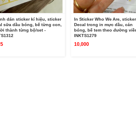
ình dán sticker kí hiệu, sticker
In Sticker Who We Are, sticker
l sữa dầu bóng, bế từng con,
Decal trong in mực dầu, cán
rời thành từng bộ/set -
bóng, bế tem theo đường viền
TS1312
INKTS1279
15
10,000