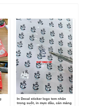
g
In Decal sticker logo tem nhãn
trong suốt, in mực dầu, cán màng