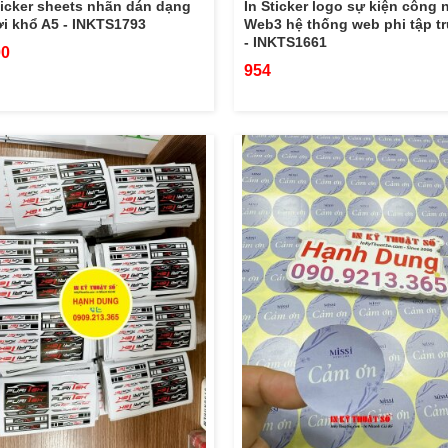
ticker sheets nhãn dán dạng
In Sticker logo sự kiện công 
ời khổ A5 - INKTS1793
Web3 hệ thống web phi tập t
- INKTS1661
00
954