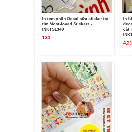
In tem nhãn Decal sữa sticker trái
In h
tim Most-loved Stickers -
deca
INKTS1349
cắt 
INK
134
4,2