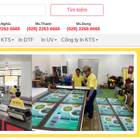
Tìm kiếm
.Nghĩa
Ms.Thanh
Ms.Dung
 2262 6666
(028) 2263 6666
(028) 2268 6666
t KTS
In DTF
In UV
Công ty In KTS