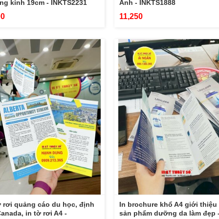
ng kính 19cm - INKTS2231
Anh - INKTS1888
00
11,250
ờ rơi quảng cáo du học, định
In brochure khổ A4 giới thiệu
anada, in tờ rơi A4 -
sản phẩm dưỡng da làm đẹp 