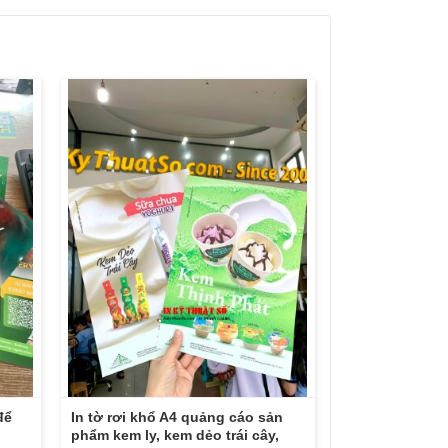
để
In tờ rơi khổ A4 quảng cáo sản
g
phẩm kem ly, kem dẻo trái cây,