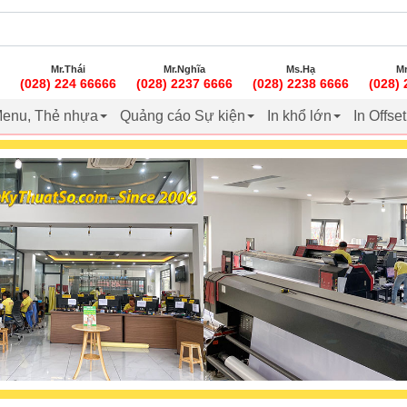
Mr.Thái
Mr.Nghĩa
Ms.Hạ
Mr
(028) 224 66666
(028) 2237 6666
(028) 2238 6666
(028)
enu, Thẻ nhựa
Quảng cáo Sự kiện
In khổ lớn
In Offse