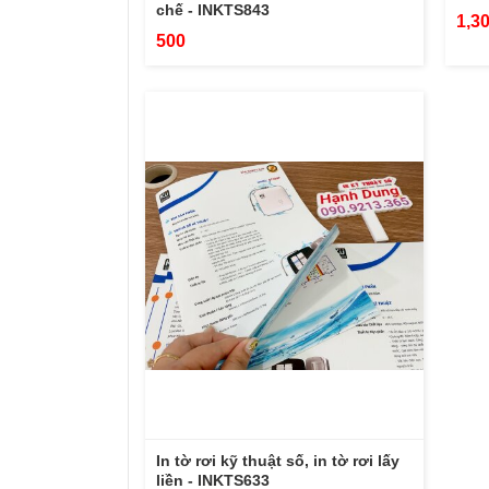
chế - INKTS843
1,3
500
In tờ rơi kỹ thuật số, in tờ rơi lấy
liền - INKTS633