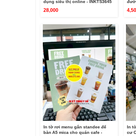
dụng siêu thị online - INKTS3645
đườ
28,000
4,5
In tờ rơi menu gắn standee để
In t
bàn A5 mica cho quán cafe -
cư C