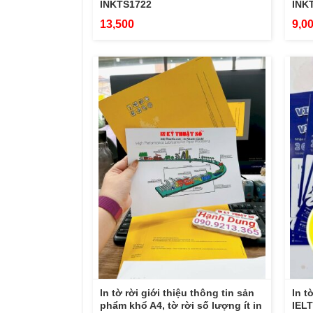
INKTS1722
INK
13,500
9,0
In tờ rời giới thiệu thông tin sản
In t
phẩm khổ A4, tờ rời số lượng ít in
IELT