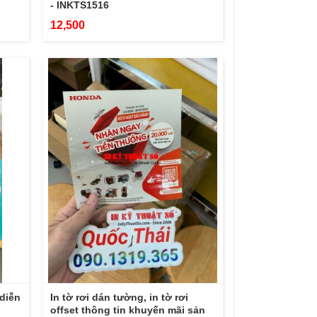
- INKTS1516
12,500
 diễn
In tờ rơi dán tường, in tờ rơi
offset thông tin khuyến mãi sản