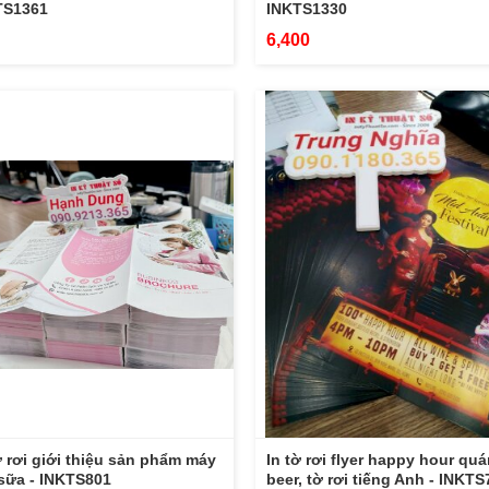
TS1361
INKTS1330
6,400
ờ rơi giới thiệu sản phẩm máy
In tờ rơi flyer happy hour qu
sữa - INKTS801
beer, tờ rơi tiếng Anh - INKTS