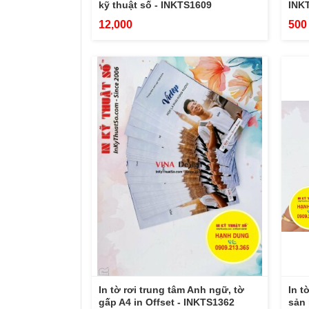
kỹ thuật số - INKTS1609
INK
12,000
500
In tờ rơi trung tâm Anh ngữ, tờ
In t
gấp A4 in Offset - INKTS1362
sản