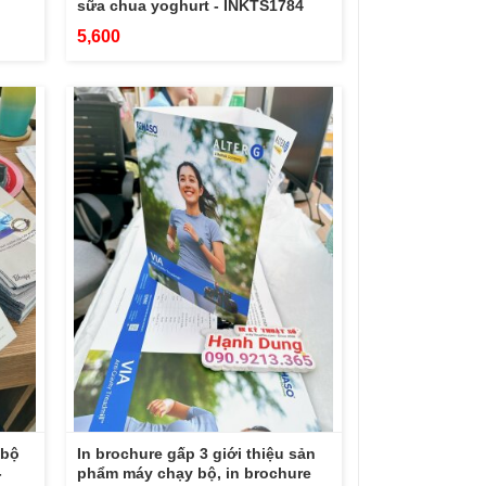
sữa chua yoghurt - INKTS1784
5,600
 bộ
In brochure gấp 3 giới thiệu sản
-
phẩm máy chạy bộ, in brochure