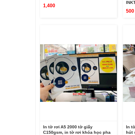
INK
1,400
500
In tờ rơi A5 2000 tờ giấy
In t
C150gsm, in tờ rơi khóa học pha
hút 