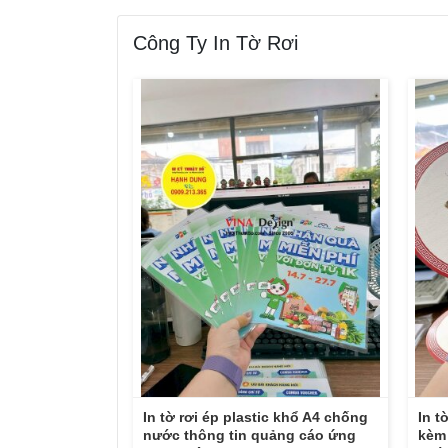
Công Ty In Tờ Rơi
In tờ rơi ép plastic khổ A4 chống
In t
nước thông tin quảng cáo ứng
kèm 