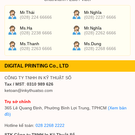
Mr.Thái
Mr.Nghĩa
(028) 224 66666
(028) 2237 6666
Ms.Hạ
Mr.Nghĩa
(028) 2238 6666
(028) 2262 6666
Ms.Thanh
Ms.Dung
(028) 2263 6666
(028) 2268 6666
DIGITAL PRINTING Co., LTD
CÔNG TY TNHH IN KỸ THUẬT SỐ
Tax / MST
:
0310 989 626
ketoan@inkythuatso.com
Trụ sở chính
365 Lê Quang Định, Phường Bình Lợi Trung, TPHCM
(Xem bản
đồ)
Hotline kế toán:
028 2268 2222
STK Công ty TNHH In Kỹ Thuật Số.