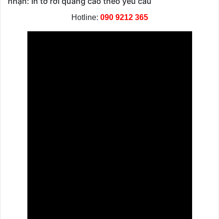
nhận: In tờ rơi quảng cáo theo yêu cầu
Hotline:
090 9212 365