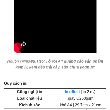
Nguồn @inkythuatso:
Tờ rơi A4 quảng cáo sản phẩm
kem ly, kem dẻo trái cây, sữa chua yoghurt
Quy cách in:
Công nghệ in
In offset
| in 2 mặt
Loại chất liệu
giấy C250gsm
Kích thước
khổ A4 | 29.7cm x 21cm