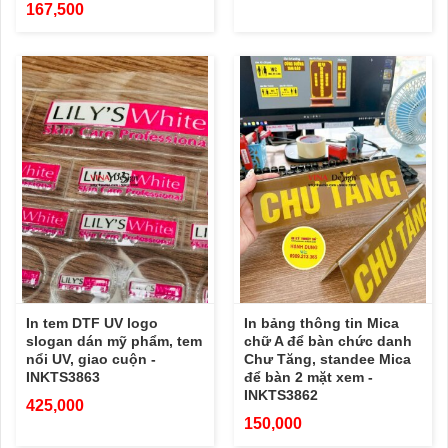
167,500
In tem DTF UV logo
In bảng thông tin Mica
slogan dán mỹ phẩm, tem
chữ A để bàn chức danh
nổi UV, giao cuộn -
Chư Tăng, standee Mica
INKTS3863
để bàn 2 mặt xem -
INKTS3862
425,000
150,000