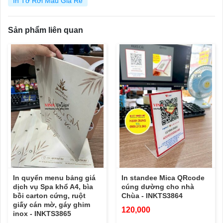
In Tờ Rơi Màu Giá Rẻ
Sản phẩm liên quan
In quyển menu bảng giá
In standee Mica QRcode
dịch vụ Spa khổ A4, bìa
cúng dường cho nhà
bồi carton cứng, ruột
Chùa - INKTS3864
giấy cán mờ, gáy ghim
120,000
inox - INKTS3865