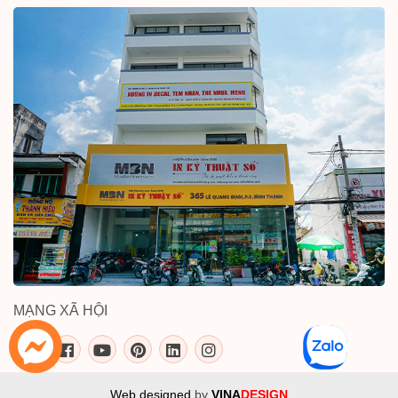
MẠNG XÃ HỘI
inkythuatso.com trên các mạng xã 
Web designed
by
VINA
DESIGN