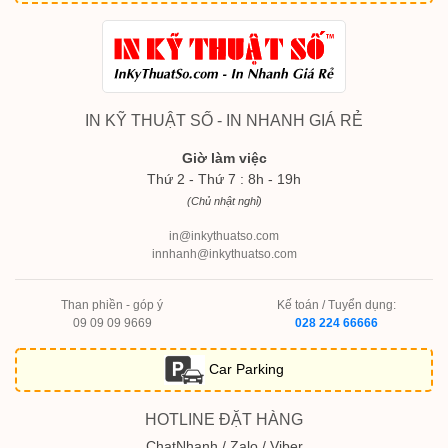
IN KỸ THUẬT SỐ - IN NHANH GIÁ RẺ
Giờ làm việc
Thứ 2 - Thứ 7 : 8h - 19h
(Chủ nhật nghỉ)
in@inkythuatso.com
innhanh@inkythuatso.com
Than phiền - góp ý
Kế toán / Tuyển dụng:
09 09 09 9669
028 224 66666
Car Parking
HOTLINE ĐẶT HÀNG
ChatNhanh / Zalo / Viber