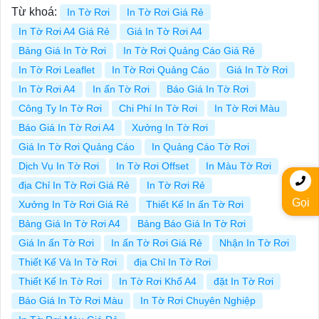
Từ khoá:
In Tờ Rơi
In Tờ Rơi Giá Rẻ
In Tờ Rơi A4 Giá Rẻ
Giá In Tờ Rơi A4
Bảng Giá In Tờ Rơi
In Tờ Rơi Quảng Cáo Giá Rẻ
In Tờ Rơi Leaflet
In Tờ Rơi Quảng Cáo
Giá In Tờ Rơi
In Tờ Rơi A4
In ấn Tờ Rơi
Báo Giá In Tờ Rơi
Công Ty In Tờ Rơi
Chi Phí In Tờ Rơi
In Tờ Rơi Màu
Báo Giá In Tờ Rơi A4
Xưởng In Tờ Rơi
Giá In Tờ Rơi Quảng Cáo
In Quảng Cáo Tờ Rơi
Dịch Vụ In Tờ Rơi
In Tờ Rơi Offset
In Màu Tờ Rơi
địa Chỉ In Tờ Rơi Giá Rẻ
In Tờ Rơi Rẻ
Gọi
Xưởng In Tờ Rơi Giá Rẻ
Thiết Kế In ấn Tờ Rơi
Bảng Giá In Tờ Rơi A4
Bảng Báo Giá In Tờ Rơi
Giá In ấn Tờ Rơi
In ấn Tờ Rơi Giá Rẻ
Nhận In Tờ Rơi
Thiết Kế Và In Tờ Rơi
địa Chỉ In Tờ Rơi
Thiết Kế In Tờ Rơi
In Tờ Rơi Khổ A4
đặt In Tờ Rơi
Báo Giá In Tờ Rơi Màu
In Tờ Rơi Chuyên Nghiệp