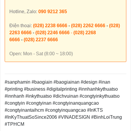
Hotline, Zalo:
090 9212 365
Điện thoại:
(028) 2238 6666
-
(028) 2262 6666
-
(028)
2263 6666
-
(028) 2246 6666
-
(028) 2268
6666
-
(028) 2237 6666
Open: Mon - Sat (8:00 ~ 18:00)
#sanphamin #baogiain #baogiainan #design #inan
#printing #business #digitalprinting #innhanhkythuatso
#innhanh #inkythuatso #dichvuinan #congtyinkythuatso
#congtyin #congtyinan #congtyinanquangcao
#congtyinantaihcm #congtyinquangcao #InKTS
#InKyThuatSoSince2006 #VINADESIGN #BinhLoiTrung
#TPHCM