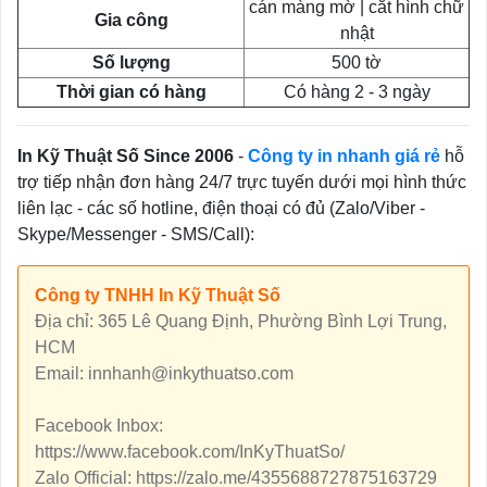
cán màng mờ | cắt hình chữ
Gia công
nhật
Số lượng
500 tờ
Thời gian có hàng
Có hàng 2 - 3 ngày
In Kỹ Thuật Số Since 2006
-
Công ty in nhanh giá rẻ
hỗ
trợ tiếp nhận đơn hàng 24/7 trực tuyến dưới mọi hình thức
liên lạc - các số hotline, điện thoại có đủ (Zalo/Viber -
Skype/Messenger - SMS/Call):
Công ty TNHH In Kỹ Thuật Số
Địa chỉ: 365 Lê Quang Định, Phường Bình Lợi Trung,
HCM
Email: innhanh@inkythuatso.com
Facebook Inbox:
https://www.facebook.com/InKyThuatSo/
Zalo Official: https://zalo.me/4355688727875163729