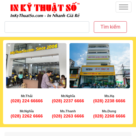
inkythuatso.com
Menu
Tìm kiếm
Mr.Thái
Mr.Nghĩa
Ms.Hạ
(028) 224 66666
(028) 2237 6666
(028) 2238 6666
Mr.Nghĩa
Ms.Thanh
Ms.Dung
(028) 2262 6666
(028) 2263 6666
(028) 2268 6666