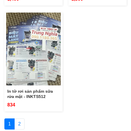
In tờ rơi sản phẩm sữa
rửa mặt - INKTS512
834
1
2