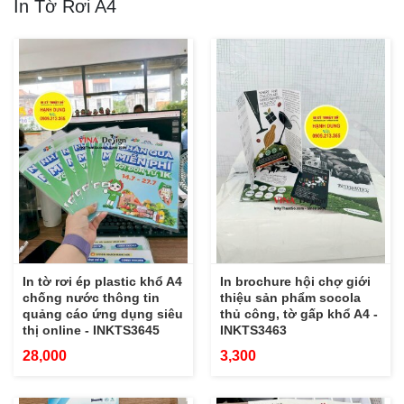
In Tờ Rơi A4
In tờ rơi ép plastic khổ A4
In brochure hội chợ giới
chống nước thông tin
thiệu sản phẩm socola
quảng cáo ứng dụng siêu
thủ công, tờ gấp khổ A4 -
thị online - INKTS3645
INKTS3463
28,000
3,300