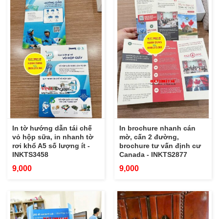
In tờ hướng dẫn tái chế
In brochure nhanh cán
vỏ hộp sữa, in nhanh tờ
mờ, cấn 2 đường,
rơi khổ A5 số lượng ít -
brochure tư vấn định cư
INKTS3458
Canada - INKTS2877
9,000
9,000