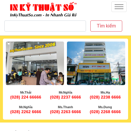
inkythuatso.com
Menu
Tìm kiếm
Mr.Thái
Mr.Nghĩa
Ms.Hạ
(028) 224 66666
(028) 2237 6666
(028) 2238 6666
Mr.Nghĩa
Ms.Thanh
Ms.Dung
(028) 2262 6666
(028) 2263 6666
(028) 2268 6666