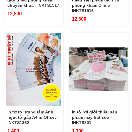
giới thiệu phòng khám
thiệu sản phẩm dịch vụ
chuyên khoa - INKTS1517
phòng khám Clinic -
INKTS1516
12,500
12,500
In tờ rơi trung tâm Anh
In tờ rơi giới thiệu sản
ngữ, tờ gấp A4 in Offset -
phẩm máy hút sữa -
INKTS1362
INKTS801
1,400
1,300