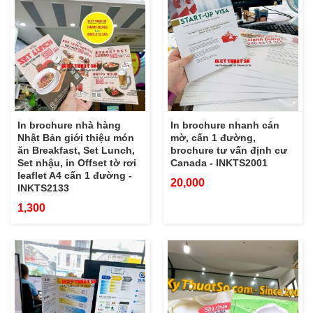
In brochure nhà hàng
In brochure nhanh cán
Nhật Bản giới thiệu món
mờ, cấn 1 đường,
ăn Breakfast, Set Lunch,
brochure tư vấn định cư
Set nhậu, in Offset tờ rơi
Canada - INKTS2001
leaflet A4 cấn 1 đường -
20,000
INKTS2133
1,300