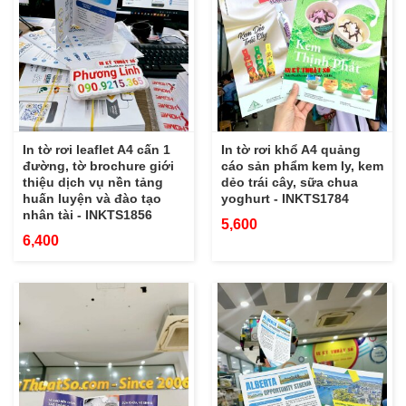
In tờ rơi leaflet A4 cấn 1
In tờ rơi khổ A4 quảng
đường, tờ brochure giới
cáo sản phẩm kem ly, kem
thiệu dịch vụ nền tảng
dẻo trái cây, sữa chua
huấn luyện và đào tạo
yoghurt - INKTS1784
nhân tài - INKTS1856
5,600
6,400