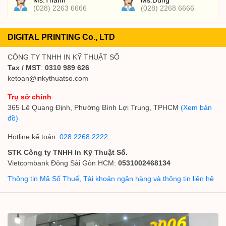
Ms.Thanh
Ms.Dung
(028) 2263 6666
(028) 2268 6666
DIGITAL PRINTING Co., LTD
CÔNG TY TNHH IN KỸ THUẬT SỐ
Tax / MST
:
0310 989 626
ketoan@inkythuatso.com
Trụ sở chính
365 Lê Quang Định, Phường Bình Lợi Trung, TPHCM
(Xem bản
đồ)
Hotline kế toán:
028 2268 2222
STK Công ty TNHH In Kỹ Thuật Số.
Vietcombank Đông Sài Gòn HCM:
0531002468134
Thông tin Mã Số Thuế, Tài khoản ngân hàng và thông tin liên hệ