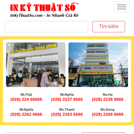
inkythuatso.com
Menu
Tìm kiếm
Mr.Thái
Mr.Nghĩa
Ms.Hạ
(028) 224 66666
(028) 2237 6666
(028) 2238 6666
Mr.Nghĩa
Ms.Thanh
Ms.Dung
(028) 2262 6666
(028) 2263 6666
(028) 2268 6666