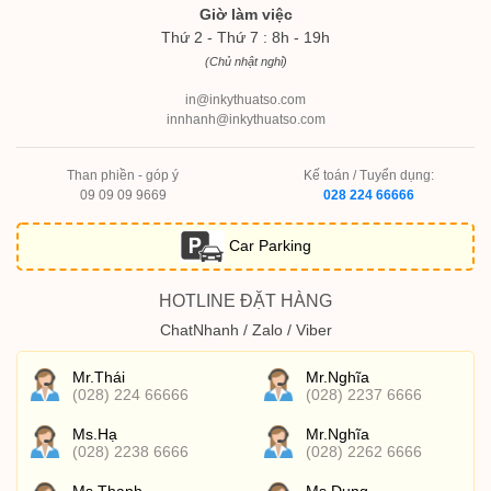
Giờ làm việc
Thứ 2 - Thứ 7 : 8h - 19h
(Chủ nhật nghỉ)
in@inkythuatso.com
innhanh@inkythuatso.com
Than phiền - góp ý
Kế toán / Tuyển dụng:
09 09 09 9669
028 224 66666
Car Parking
HOTLINE ĐẶT HÀNG
ChatNhanh / Zalo / Viber
Mr.Thái
Mr.Nghĩa
(028) 224 66666
(028) 2237 6666
Ms.Hạ
Mr.Nghĩa
(028) 2238 6666
(028) 2262 6666