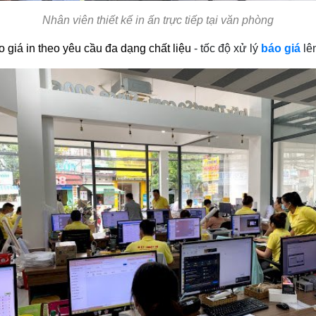
Nhân viên thiết kế in ấn trực tiếp tại văn phòng
o giá in theo yêu cầu đa dạng chất liệu
- tốc độ xử lý
báo giá
lê