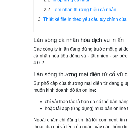
2.2
Tem nhãn thương hiệu cá nhân
3
Thiết kế file in theo yêu cầu tùy chỉnh của
Làn sóng cá nhân hóa dịch vụ in ấn
Các công ty in ấn đang đứng trước một giai đoạ
cá nhân hóa tiêu dùng và - tất nhiên - sự bức
4.0"?
Làn sóng thương mại điện tử cổ vũ c
Sự phổ cập của thương mại điện tử đang giúp
muốn kinh doanh đồ ăn online:
chỉ vải thao tác là bạn đã có thể bán hà
hoặc tải app (ứng dụng) mua bán online
Ngoài chăm chỉ đăng tin, trả lời comment, tin
thoại, địa chỉ và tên của quán, vậy các thông t