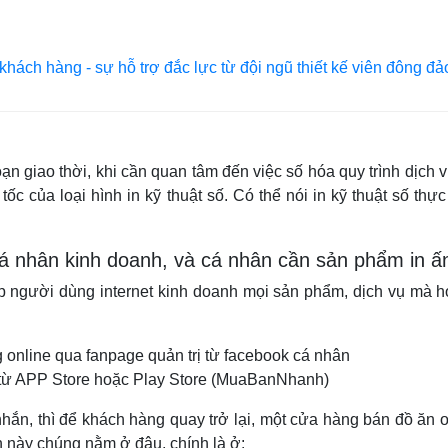
 khách hàng - sự hỗ trợ đắc lực từ đội ngũ thiết kế viên đông đả
n giao thời, khi cần quan tâm đến việc số hóa quy trình dịch v
 tốc của loại hình in kỹ thuật số. Có thể nói in kỹ thuật số t
á nhân kinh doanh, và cá nhân cần sản phẩm in ấ
 người dùng internet kinh doanh mọi sản phẩm, dịch vụ mà họ
ng online qua fanpage quản trị từ facebook cá nhân
 từ APP Store hoặc Play Store (MuaBanNhanh)
 nhắn, thì để khách hàng quay trở lại, một cửa hàng bán đồ ă
in này chúng nằm ở đâu, chính là ở: