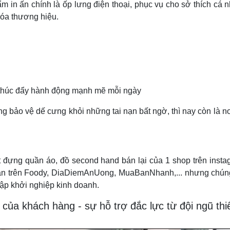
m in ấn chính là ốp lưng điện thoại, phục vụ cho sở thích cá
hóa thương hiệu.
, thúc đẩy hành động mạnh mẽ mỗi ngày
 bảo vệ dế cưng khỏi những tai nạn bất ngờ, thì nay còn là nơi 
ft đựng quần áo, đồ second hand bán lại của 1 shop trên ins
 bán trên Foody, DiaDiemAnUong, MuaBanNhanh,... nhưng chúng
 tập khởi nghiệp kinh doanh.
nh của khách hàng - sự hỗ trợ đắc lực từ đội ngũ thi