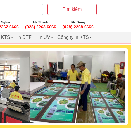
Tìm kiếm
.Nghĩa
Ms.Thanh
Ms.Dung
 2262 6666
(028) 2263 6666
(028) 2268 6666
t KTS
In DTF
In UV
Công ty In KTS