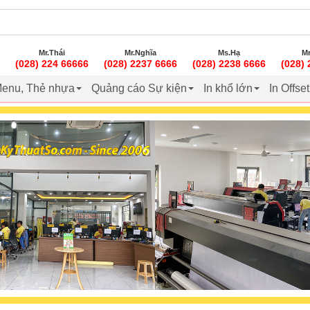
Mr.Thái
Mr.Nghĩa
Ms.Hạ
Mr
(028) 224 66666
(028) 2237 6666
(028) 2238 6666
(028)
enu, Thẻ nhựa
Quảng cáo Sự kiện
In khổ lớn
In Offse