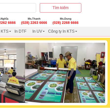
Tìm kiếm
.Nghĩa
Ms.Thanh
Ms.Dung
 2262 6666
(028) 2263 6666
(028) 2268 6666
t KTS
In DTF
In UV
Công ty In KTS