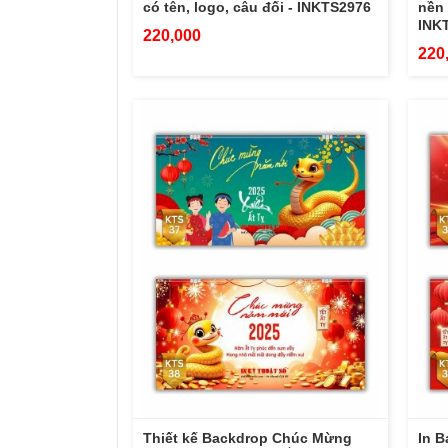
có tên, logo, câu đối - INKTS2976
nền 
INK
220,000
220
Thiết kế Backdrop Chúc Mừng
In B