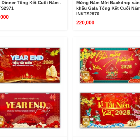
 Dinner Tổng Kết Cuối Năm -
Mừng Năm Mới Backdrop sân
TS2971
khấu Gala Tổng Kết Cuối Năm
INKTS2970
,000
220,000