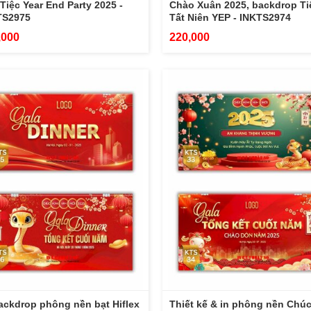
Tiệc Year End Party 2025 -
Chào Xuân 2025, backdrop Ti
TS2975
Tất Niên YEP - INKTS2974
,000
220,000
ackdrop phông nền bạt Hiflex
Thiết kế & in phông nền Chú