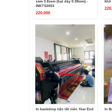
xám 3.8zem (bạt dày 0.38mm) -
khổ 
INKTS3053
220
220,000
In backdrop tiệc tất niên Year End
In B