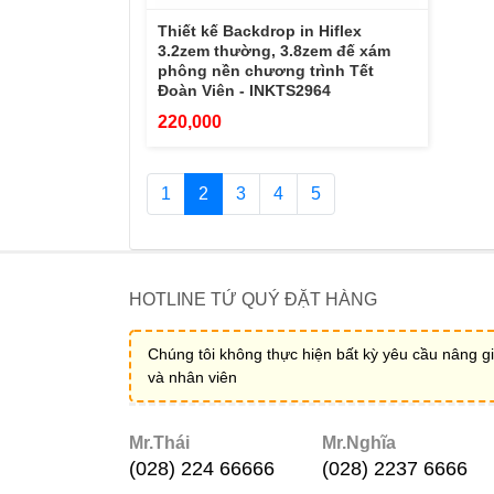
Thiết kế Backdrop in Hiflex
3.2zem thường, 3.8zem đế xám
phông nền chương trình Tết
Đoàn Viên - INKTS2964
220,000
1
2
3
4
5
HOTLINE TỨ QUÝ ĐẶT HÀNG
Chúng tôi không thực hiện bất kỳ yêu cầu nâng gi
và nhân viên
Mr.Thái
Mr.Nghĩa
(028) 224 66666
(028) 2237 6666