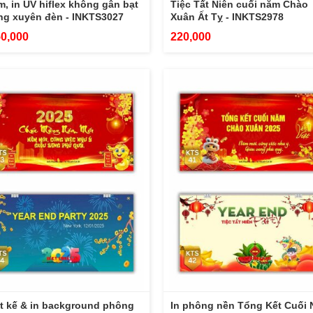
, in UV hiflex không gân bạt
Tiệc Tất Niên cuối năm Chào
ng xuyên đèn - INKTS3027
Xuân Ất Tỵ - INKTS2978
50,000
220,000
t kế & in background phông
In phông nền Tổng Kết Cuối