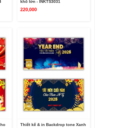
4
khổ lớn - INKTS3031
220,000
cho
Thiết kế & in Backdrop tone Xanh