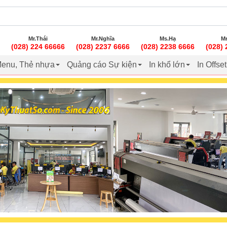
Mr.Thái
Mr.Nghĩa
Ms.Hạ
Mr
(028) 224 66666
(028) 2237 6666
(028) 2238 6666
(028)
enu, Thẻ nhựa
Quảng cáo Sự kiện
In khổ lớn
In Offse