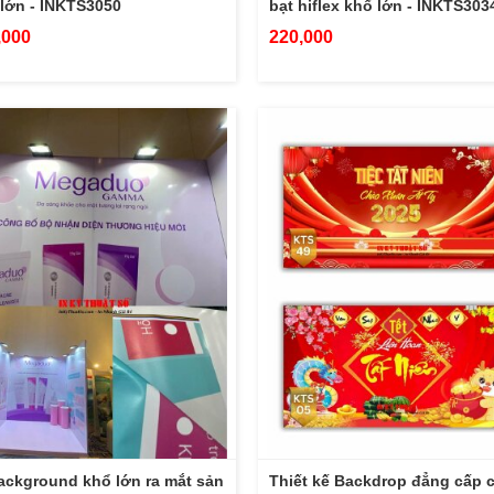
lớn - INKTS3050
bạt hiflex khổ lớn - INKTS303
,000
220,000
ackground khổ lớn ra mắt sản
Thiết kế Backdrop đẳng cấp 