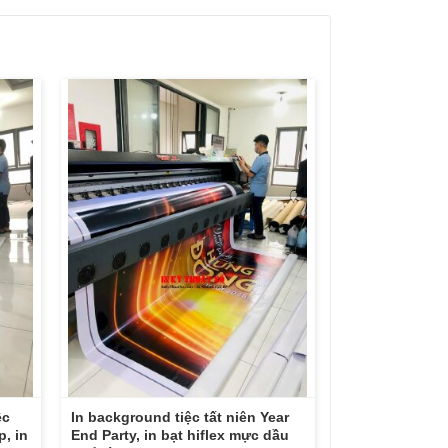
ệc
In background tiệc tất niên Year
p, in
End Party, in bạt hiflex mực dầu