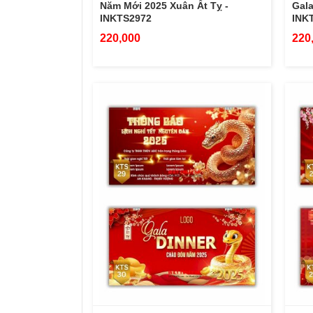
Năm Mới 2025 Xuân Ất Tỵ -
Gala
INKTS2972
INK
220,000
220