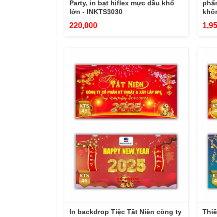
Party, in bạt hiflex mực dầu khổ
phẩm
lớn - INKTS3030
khô
220,000
1,9
In backdrop Tiệc Tất Niên công ty
Thiế