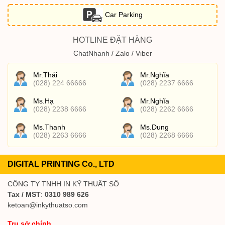
Car Parking
HOTLINE ĐẶT HÀNG
ChatNhanh / Zalo / Viber
Mr.Thái
Mr.Nghĩa
(028) 224 66666
(028) 2237 6666
Ms.Hạ
Mr.Nghĩa
(028) 2238 6666
(028) 2262 6666
Ms.Thanh
Ms.Dung
(028) 2263 6666
(028) 2268 6666
DIGITAL PRINTING Co., LTD
CÔNG TY TNHH IN KỸ THUẬT SỐ
Tax / MST
:
0310 989 626
ketoan@inkythuatso.com
Trụ sở chính