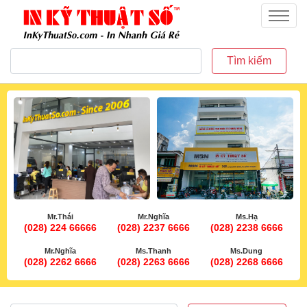
inkythuatso.com
Menu
Tìm kiếm
Mr.Thái
Mr.Nghĩa
Ms.Hạ
(028) 224 66666
(028) 2237 6666
(028) 2238 6666
Mr.Nghĩa
Ms.Thanh
Ms.Dung
(028) 2262 6666
(028) 2263 6666
(028) 2268 6666