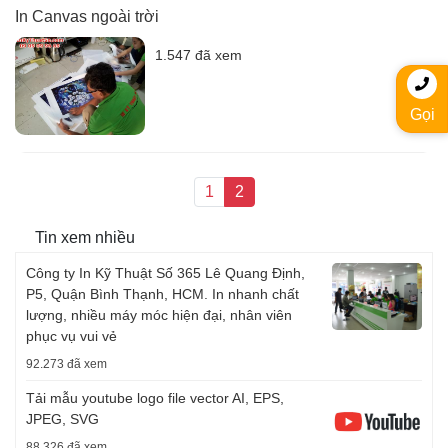
In Canvas ngoài trời
1.547 đã xem
Gọi
1
2
Tin xem nhiều
Công ty In Kỹ Thuật Số 365 Lê Quang Định,
P5, Quận Bình Thạnh, HCM. In nhanh chất
lượng, nhiều máy móc hiện đại, nhân viên
phục vụ vui vẻ
92.273 đã xem
Tải mẫu youtube logo file vector AI, EPS,
JPEG, SVG
88.326 đã xem