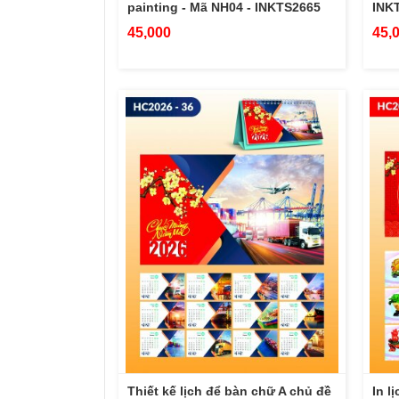
painting - Mã NH04 - INKTS2665
INK
45,000
45,
Thiết kế lịch để bàn chữ A chủ đề
In l