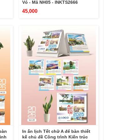
Vó - Mã NH05 - INKTS2666
45,000
 bàn
In ấn lịch Tết chữ A để bàn thiết
ình
kế chủ đề Công trình Kiến trúc