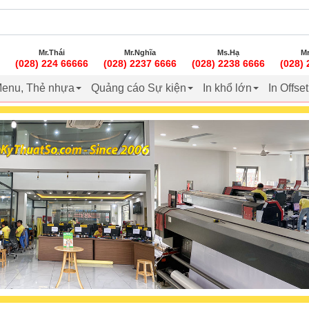
Mr.Thái
Mr.Nghĩa
Ms.Hạ
Mr
(028) 224 66666
(028) 2237 6666
(028) 2238 6666
(028)
enu, Thẻ nhựa
Quảng cáo Sự kiện
In khổ lớn
In Offse