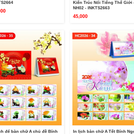
TS2664
Kiến Trúc Nổi Tiếng Thế Giới 
NH02 - INKTS2663
000
45,000
ịch để bàn chữ A chủ đề Bính
In lịch bàn chữ A Tết Bính Ng