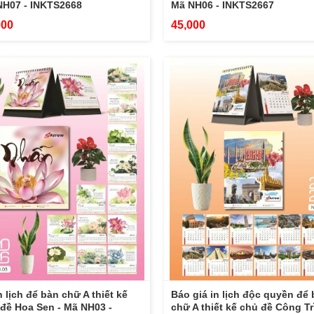
NH07 - INKTS2668
Mã NH06 - INKTS2667
000
45,000
n lịch để bàn chữ A thiết kế
Báo giá in lịch độc quyền để
đề Hoa Sen - Mã NH03 -
chữ A thiết kế chủ đề Công Tr