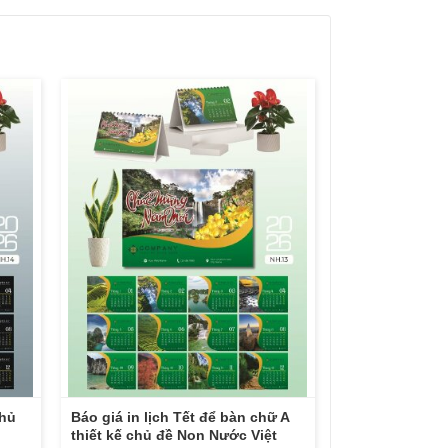
chủ
Báo giá in lịch Tết để bàn chữ A
thiết kế chủ đề Non Nước Việt