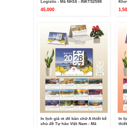
Logistic - Mã NH16 - INKTS2598
Khơi
45,000
1,5
In lịch giá rẻ để bàn chữ A thiết kế
In l
chủ đề Tự hào Việt Nam - Mã
thiế