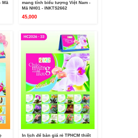
- Mã
mang tính biểu tượng Việt Nam -
Mã NH01 - INKTS2662
45,000
ọ
In lịch để bàn giá rẻ TPHCM thiết