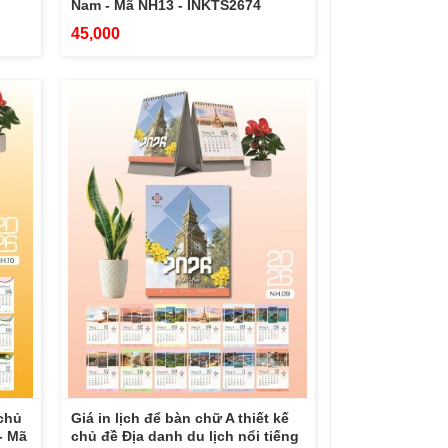
Nam - Mã NH13 - INKTS2674
45,000
 chủ
Giá in lịch để bàn chữ A thiết kế
- Mã
chủ đề Địa danh du lịch nổi tiếng