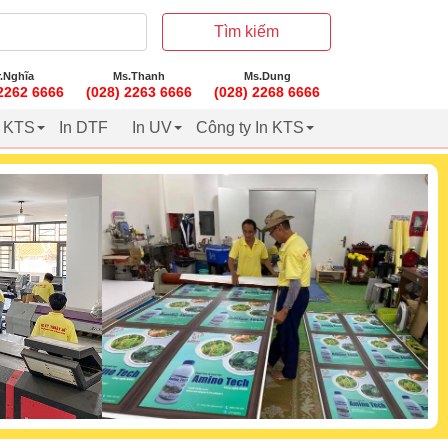
Tìm kiếm
.Nghĩa
Ms.Thanh
Ms.Dung
 2262 6666
(028) 2263 6666
(028) 2268 6666
t KTS
In DTF
In UV
Công ty In KTS