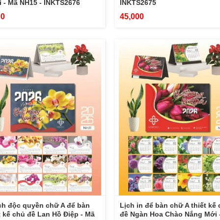
 - Mã NH15 - INKTS2676
INKTS2675
00
45,000
ịch độc quyền chữ A để bàn
Lịch in để bàn chữ A thiết kế
t kế chủ đề Lan Hồ Điệp - Mã
đề Ngàn Hoa Chào Nắng Mới 