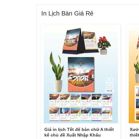
In Lịch Bàn Giá Rẻ
Giá in lịch Tết để bàn chữ A thiết
Xưởn
kế chủ đề Xuất Nhập Khẩu
thiế