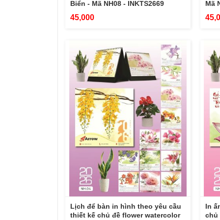
Biển - Mã NH08 - INKTS2669
Mã 
45,000
45,
Lịch để bàn in hình theo yêu cầu
In ấ
thiết kế chủ đề flower watercolor
chủ 