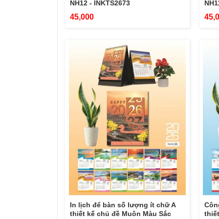
NH12 - INKTS2673
NH11
45,000
45,
In lịch để bàn số lượng ít chữ A
Công
thiết kế chủ đề Muôn Màu Sắc
thiế