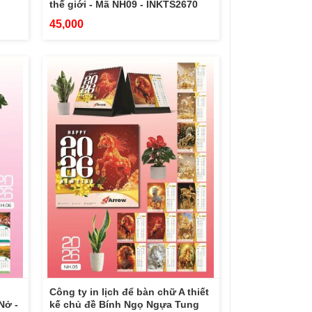
thế giới - Mã NH09 - INKTS2670
45,000
Công ty in lịch để bàn chữ A thiết
Nở -
kế chủ đề Bính Ngọ Ngựa Tung