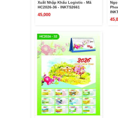
Xuất Nhập Khẩu Logistic - Mã
Ngọ
HC2026-36 - INKTS2661
Phon
INK
45,000
45,