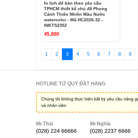
In lịch để bàn theo yêu cầu
TPHCM thiết kế chủ đề Phong
Cảnh Thiên Nhiên Màu Nước
watercolor - Mã HC2026-32 -
INKTS2352
45,000
1
2
3
4
5
6
7
8
9
HOTLINE TỨ QUÝ ĐẶT HÀNG
Chúng tôi không thực hiện bất kỳ yêu cầu nâng gi
và nhân viên
Mr.Thái
Mr.Nghĩa
(028) 224 66666
(028) 2237 6666