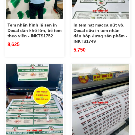
Tem nhãn hình lá sen in
In tem hạt macca nứt vỏ,
Decal dán khổ lớn, bế tem
Decal sữa in tem nhãn
theo viền - INKTS1752
dán hộp đựng sản phẩm -
INKTS1749
8,625
5,750