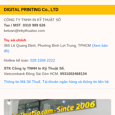
DIGITAL PRINTING Co., LTD
CÔNG TY TNHH IN KỸ THUẬT SỐ
Tax / MST
:
0310 989 626
ketoan@inkythuatso.com
Trụ sở chính
365 Lê Quang Định, Phường Bình Lợi Trung, TPHCM
(Xem bản
đồ)
Hotline kế toán:
028 2268 2222
STK Công ty TNHH In Kỹ Thuật Số.
Vietcombank Đông Sài Gòn HCM:
0531002468134
Thông tin Mã Số Thuế, Tài khoản ngân hàng và thông tin liên hệ