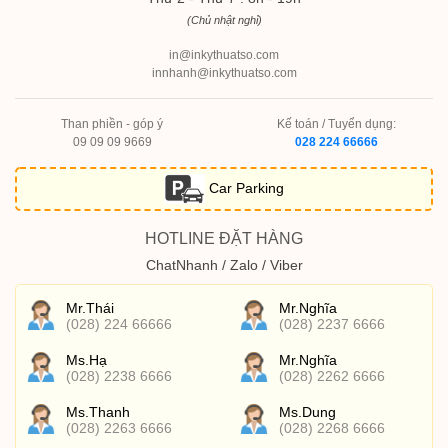
(Chủ nhật nghỉ)
in@inkythuatso.com
innhanh@inkythuatso.com
Than phiền - góp ý
Kế toán / Tuyển dụng:
09 09 09 9669
028 224 66666
Car Parking
HOTLINE ĐẶT HÀNG
ChatNhanh / Zalo / Viber
Mr.Thái
Mr.Nghĩa
(028) 224 66666
(028) 2237 6666
Ms.Hạ
Mr.Nghĩa
(028) 2238 6666
(028) 2262 6666
Ms.Thanh
Ms.Dung
(028) 2263 6666
(028) 2268 6666