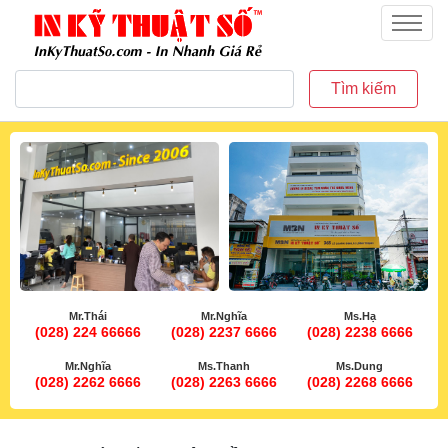
inkythuatso.com
Menu
Tìm kiếm
Mr.Thái
Mr.Nghĩa
Ms.Hạ
(028) 224 66666
(028) 2237 6666
(028) 2238 6666
Mr.Nghĩa
Ms.Thanh
Ms.Dung
(028) 2262 6666
(028) 2263 6666
(028) 2268 6666