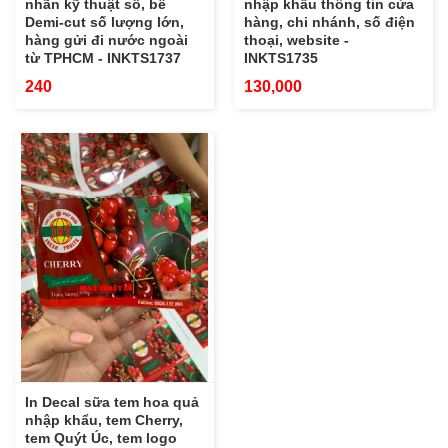
nhãn kỹ thuật số, bế
nhập khẩu thông tin cửa
Demi-cut số lượng lớn,
hàng, chi nhánh, số điện
hàng gửi đi nước ngoài
thoại, website -
từ TPHCM - INKTS1737
INKTS1735
240
130,000
In Decal sữa tem hoa quả
nhập khẩu, tem Cherry,
tem Quýt Úc, tem logo