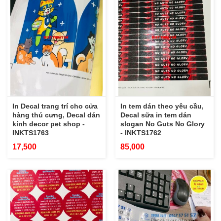
In Decal trang trí cho cửa
In tem dán theo yêu cầu,
hàng thú cưng, Decal dán
Decal sữa in tem dán
kính decor pet shop -
slogan No Guts No Glory
INKTS1763
- INKTS1762
17,500
85,000