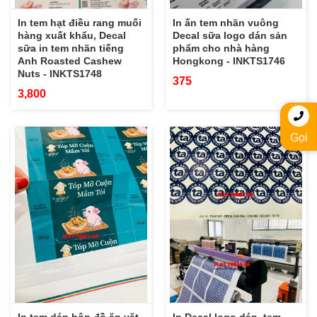
In tem hạt điều rang muối
In ấn tem nhãn vuông
hàng xuất khẩu, Decal
Decal sữa logo dán sản
sữa in tem nhãn tiếng
phẩm cho nhà hàng
Anh Roasted Cashew
Hongkong - INKTS1746
Nuts - INKTS1748
375
3,800
Gọi