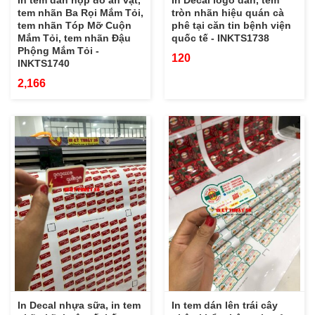
In tem dán hộp đồ ăn vặt,
In Decal logo dán, tem
tem nhãn Ba Rọi Mắm Tỏi,
tròn nhãn hiệu quán cà
tem nhãn Tóp Mỡ Cuộn
phê tại căn tin bệnh viện
Mắm Tỏi, tem nhãn Đậu
quốc tế - INKTS1738
Phộng Mắm Tỏi -
120
INKTS1740
2,166
In Decal nhựa sữa, in tem
In tem dán lên trái cây