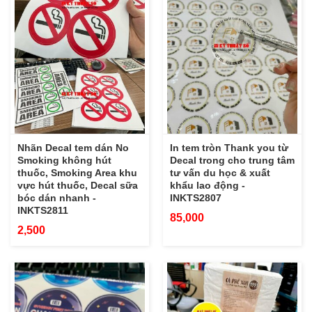
Nhãn Decal tem dán No
In tem tròn Thank you từ
Smoking không hút
Decal trong cho trung tâm
thuốc, Smoking Area khu
tư vấn du học & xuất
vực hút thuốc, Decal sữa
khẩu lao động -
bóc dán nhanh -
INKTS2807
INKTS2811
85,000
2,500