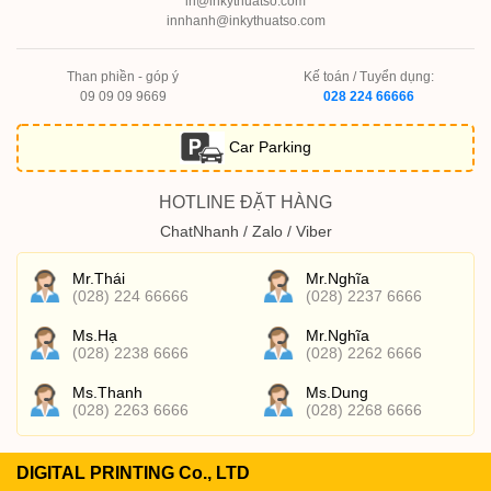
in@inkythuatso.com
innhanh@inkythuatso.com
Than phiền - góp ý
Kế toán / Tuyển dụng:
09 09 09 9669
028 224 66666
Car Parking
HOTLINE ĐẶT HÀNG
ChatNhanh / Zalo / Viber
Mr.Thái
Mr.Nghĩa
(028) 224 66666
(028) 2237 6666
Ms.Hạ
Mr.Nghĩa
(028) 2238 6666
(028) 2262 6666
Ms.Thanh
Ms.Dung
(028) 2263 6666
(028) 2268 6666
DIGITAL PRINTING Co., LTD