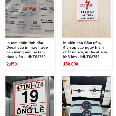
In tem nhãn tinh dầu
In biển báo Cấm trèo,
Decal sữa in mực nước
điện áp cao nguy hiểm
cán màng mờ, bế tem
chết người, in Decal sữa
theo viền - INKTS2780
khổ lớn - INKTS2754
2,450
150,000