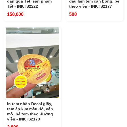
dán quà Tết, sản phẩm
dầu làm tem cán bóng, bế
Tết - INKTS2222
theo viền - INKTS2177
150,000
500
In tem nhãn Decal giấy,
tem ép kim màu đỏ, cán
mờ, bế tem theo đường
viền - INKTS2173