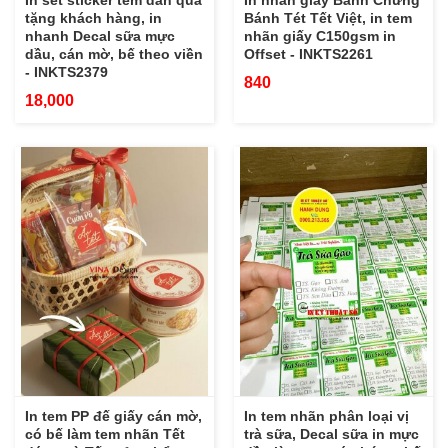
In set sticker tem dán quà
In nhãn giấy Bánh Chưng
tặng khách hàng, in
Bánh Tét Tết Việt, in tem
nhanh Decal sữa mực
nhãn giấy C150gsm in
dầu, cán mờ, bế theo viền
Offset - INKTS2261
- INKTS2379
840
18,000
In tem PP đế giấy cán mờ,
In tem nhãn phân loại vị
có bế làm tem nhãn Tết
trà sữa, Decal sữa in mực