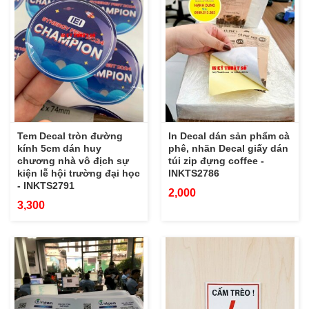
Tem Decal tròn đường
In Decal dán sản phẩm cà
kính 5cm dán huy
phê, nhãn Decal giấy dán
chương nhà vô địch sự
túi zip đựng coffee -
kiện lễ hội trường đại học
INKTS2786
- INKTS2791
2,000
3,300