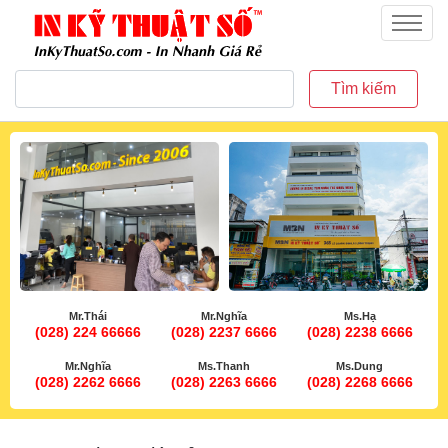
inkythuatso.com
Menu
Tìm kiếm
Mr.Thái
Mr.Nghĩa
Ms.Hạ
(028) 224 66666
(028) 2237 6666
(028) 2238 6666
Mr.Nghĩa
Ms.Thanh
Ms.Dung
(028) 2262 6666
(028) 2263 6666
(028) 2268 6666