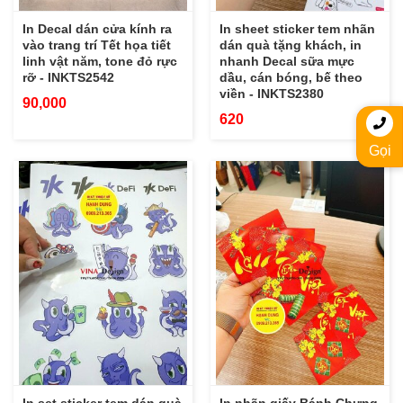
In Decal dán cửa kính ra
In sheet sticker tem nhãn
vào trang trí Tết họa tiết
dán quà tặng khách, in
linh vật năm, tone đỏ rực
nhanh Decal sữa mực
rỡ - INKTS2542
dầu, cán bóng, bế theo
viền - INKTS2380
90,000
620
Gọi