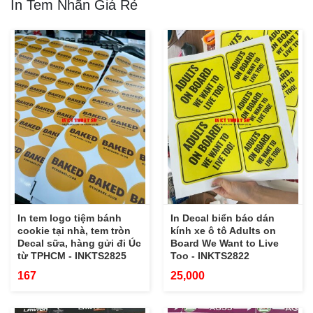
In Tem Nhãn Giá Rẻ
In tem logo tiệm bánh
In Decal biển báo dán
cookie tại nhà, tem tròn
kính xe ô tô Adults on
Decal sữa, hàng gửi đi Úc
Board We Want to Live
từ TPHCM - INKTS2825
Too - INKTS2822
167
25,000