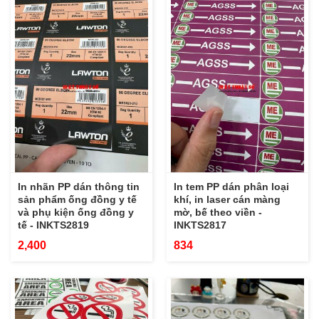
In nhãn PP dán thông tin
In tem PP dán phân loại
sản phẩm ống đồng y tế
khí, in laser cán màng
và phụ kiện ống đồng y
mờ, bế theo viền -
tế - INKTS2819
INKTS2817
2,400
834