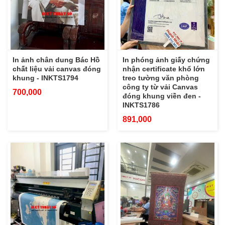
In ảnh chân dung Bác Hồ
In phóng ảnh giấy chứng
chất liệu vải canvas đóng
nhận certificate khổ lớn
khung - INKTS1794
treo tường văn phòng
công ty từ vải Canvas
700,000
đóng khung viền đen -
INKTS1786
891,000