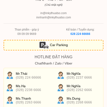
(Chủ nhật nghỉ)
in@inkythuatso.com
innhanh@inkythuatso.com
Than phiền - góp ý
Kế toán / Tuyển dụng:
09 09 09 9669
028 224 66666
Car Parking
HOTLINE ĐẶT HÀNG
ChatNhanh / Zalo / Viber
Mr.Thái
Mr.Nghĩa
(028) 224 66666
(028) 2237 6666
Ms.Hạ
Mr.Nghĩa
(028) 2238 6666
(028) 2262 6666
Ms.Thanh
Ms.Dung
(028) 2263 6666
(028) 2268 6666