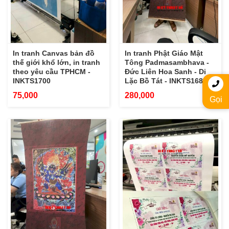
In tranh Canvas bản đồ
In tranh Phật Giáo Mật
thế giới khổ lớn, in tranh
Tông Padmasambhava -
theo yêu cầu TPHCM -
Đức Liên Hoa Sanh - Di
INKTS1700
Lặc Bồ Tát - INKTS1689
75,000
280,000
Gọi