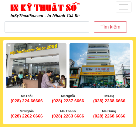
inkythuatso.com
Menu
Tìm kiếm
Mr.Thái
Mr.Nghĩa
Ms.Hạ
(028) 224 66666
(028) 2237 6666
(028) 2238 6666
Mr.Nghĩa
Ms.Thanh
Ms.Dung
(028) 2262 6666
(028) 2263 6666
(028) 2268 6666