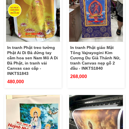
In tranh Phật treo tường
In tranh Phật giáo Mật
Phật Ai Di Đà đứng tay
Tông Vajrayogini Kim
cầm hoa sen Nam Mô A Di
Cương Du Già Thánh Nữ,
Đà Phật, in tranh vải
tranh Canvas nẹp gỗ 2
Canvas cao cấp -
đầu - INKTS1840
INKTS1843
268,000
480,000