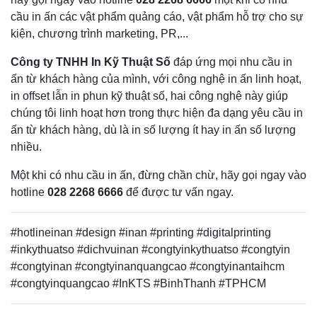
cầu in ấn các vật phẩm quảng cáo, vật phẩm hỗ trợ cho sự
kiện, chương trình marketing, PR,...
Công ty TNHH In Kỹ Thuật Số
đáp ứng mọi nhu cầu in
ấn từ khách hàng của mình, với công nghệ in ấn linh hoạt,
in offset lẫn in phun kỹ thuật số, hai công nghệ này giúp
chúng tôi linh hoạt hơn trong thực hiện đa dạng yêu cầu in
ấn từ khách hàng, dù là in số lượng ít hay in ấn số lượng
nhiều.
Một khi có nhu cầu in ấn, đừng chần chừ, hãy gọi ngay vào
hotline
028 2268 6666
để được tư vấn ngay.
#hotlineinan
#design #inan #printing #digitalprinting
#inkythuatso #dichvuinan #congtyinkythuatso #congtyin
#congtyinan #congtyinanquangcao #congtyinantaihcm
#congtyinquangcao #InKTS #BinhThanh #TPHCM