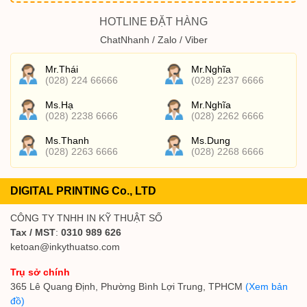
HOTLINE ĐẶT HÀNG
ChatNhanh / Zalo / Viber
Mr.Thái
Mr.Nghĩa
(028) 224 66666
(028) 2237 6666
Ms.Hạ
Mr.Nghĩa
(028) 2238 6666
(028) 2262 6666
Ms.Thanh
Ms.Dung
(028) 2263 6666
(028) 2268 6666
DIGITAL PRINTING Co., LTD
CÔNG TY TNHH IN KỸ THUẬT SỐ
Tax / MST
:
0310 989 626
ketoan@inkythuatso.com
Trụ sở chính
365 Lê Quang Định, Phường Bình Lợi Trung, TPHCM
(Xem bản
đồ)