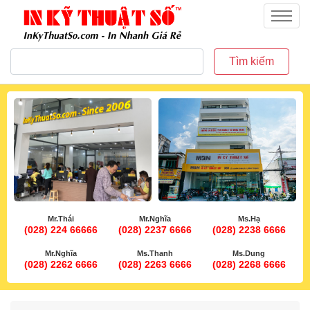
inkythuatso.com
Menu
Tìm kiếm
Mr.Thái
Mr.Nghĩa
Ms.Hạ
(028) 224 66666
(028) 2237 6666
(028) 2238 6666
Mr.Nghĩa
Ms.Thanh
Ms.Dung
(028) 2262 6666
(028) 2263 6666
(028) 2268 6666