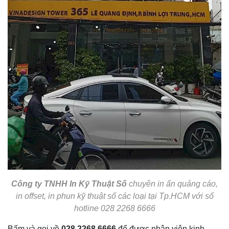
Công ty TNHH In Kỹ Thuật Số
chuyên in ấn quảng cáo,
in offset, in phun kỹ thuật số các loại tại Tp.HCM với số
hotline
028 2268 6666
Bấm và gọi về
028 2268 6666
để được nhân viên kinh