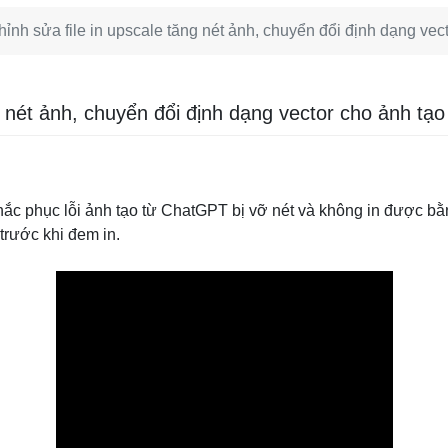
hỉnh sửa file in upscale tăng nét ảnh, chuyển đổi định dạng vec
ng nét ảnh, chuyển đổi định dạng vector cho ảnh tạ
hắc phục lỗi ảnh tạo từ ChatGPT bị vỡ nét và không in được b
trước khi đem in.