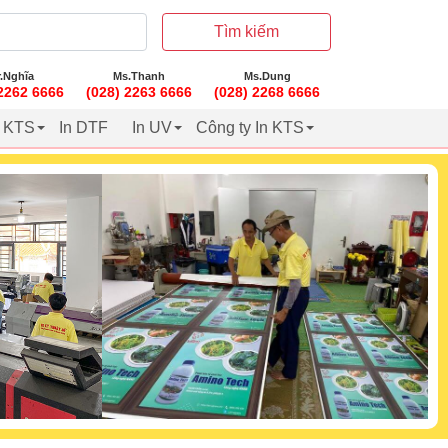
Tìm kiếm
.Nghĩa
Ms.Thanh
Ms.Dung
 2262 6666
(028) 2263 6666
(028) 2268 6666
t KTS
In DTF
In UV
Công ty In KTS