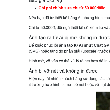
Báo giá dịch vụ
Chi phí chỉnh sửa chỉ từ 50.000đ/file
Nếu bạn đã tự thiết kế bằng AI nhưng hình chưa
Chỉ từ 50.000đ, đội ngũ thiết kế sẽ kiểm tra và xử
Ảnh tạo ra từ Ai bị mờ không in được
Để khắc phục lỗi
ảnh tạo từ Ai như: Chat GPT
(SVG) hoặc tăng độ phân giải (upscale) trước k
Hình mờ, vỡ vẫn có thể xử lý rõ nét hơn để in
Ảnh bị vỡ nét và không in được
Hiện nay rất nhiều khách hàng sử dụng các công
ít trường hợp hình bị mờ, bể nét hoặc vỡ hạt d