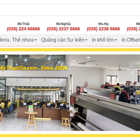
Mr.Thái
Mr.Nghĩa
Ms.Hạ
Mr
(028) 224 66666
(028) 2237 6666
(028) 2238 6666
(028)
enu, Thẻ nhựa
Quảng cáo Sự kiện
In khổ lớn
In Offse