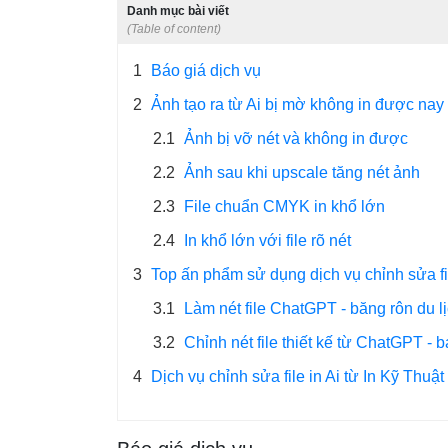
Danh mục bài viết
(Table of content)
1
Báo giá dịch vụ
2
Ảnh tạo ra từ Ai bị mờ không in được nay 
2.1
Ảnh bị vỡ nét và không in được
2.2
Ảnh sau khi upscale tăng nét ảnh
2.3
File chuẩn CMYK in khổ lớn
2.4
In khổ lớn với file rõ nét
3
Top ấn phẩm sử dụng dịch vụ chỉnh sửa fi
3.1
Làm nét file ChatGPT - băng rôn du lị
3.2
Chỉnh nét file thiết kế từ ChatGPT -
4
Dịch vụ chỉnh sửa file in Ai từ In Kỹ Thuậ