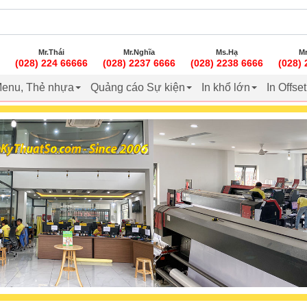
Mr.Thái
Mr.Nghĩa
Ms.Hạ
Mr
(028) 224 66666
(028) 2237 6666
(028) 2238 6666
(028)
enu, Thẻ nhựa
Quảng cáo Sự kiện
In khổ lớn
In Offse