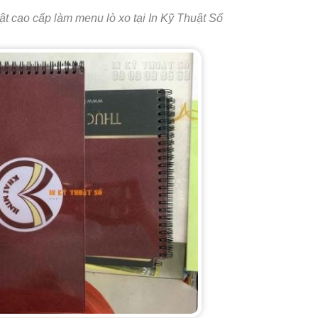
ật cao cấp làm menu lò xo tại In Kỹ Thuật Số