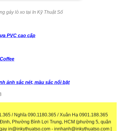
g gáy lò xo tại In Kỹ Thuật Số
nhựa PVC cao cấp
Coffee
h ảnh sắc nét, màu sắc nổi bật
8
.365 / Nghĩa 090.1180.365 / Xuân Hạ 0901.188.365
g Định, Phường Bình Lợi Trung, HCM (phường 5, quận
ngay in@inkythuatso.com - innhanh@inkythuatso.com |