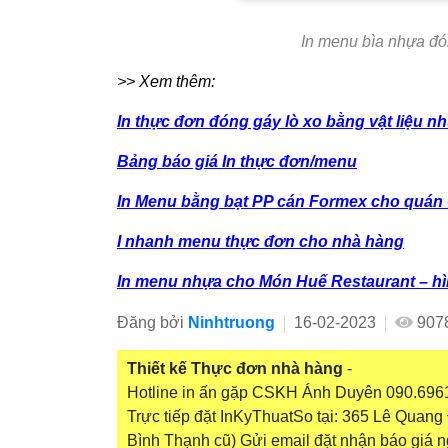
In menu bìa nhựa đón
>> Xem thêm:
In thực đơn đóng gáy lò xo bằng vật liệu 
Bảng báo giá In thực đơn/menu
In Menu bằng bạt PP cán Formex cho quán 
I nhanh menu thực đơn cho nhà hàng
In menu nhựa cho Món Huế Restaurant – hìn
Đăng bởi
Ninhtruong
16-02-2023
907
Thiết kế Thực đơn nhà hàng
-
Hotline in ấn gặp CSKH Ánh Duyên 090.6961
Trực tiếp đặt InKyThuatSo tại: 365 Lê Quan
Bình Thạnh cũ) Gửi email đặt nhận báo giá 