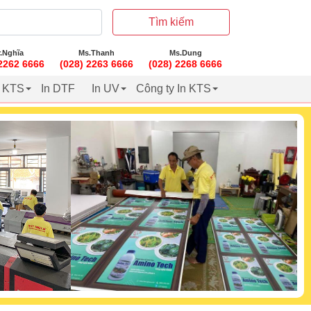
Tìm kiếm
.Nghĩa
Ms.Thanh
Ms.Dung
 2262 6666
(028) 2263 6666
(028) 2268 6666
t KTS
In DTF
In UV
Công ty In KTS