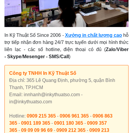
In Kỹ Thuật Số Since 2006
-
Xưởng in chất lượng cao
hỗ
trợ tiếp nhận đơn hàng 24/7 trực tuyến dưới mọi hình thức
liên lạc - các số hotline, điện thoại có đủ (
Zalo
/
Viber
-
Skype
/
Mesenger
-
SMS
/
Call
)
Công ty TNHH In Kỹ Thuật Số
Địa chỉ: 365 Lê Quang Định, phường 5, quận Bình
Thạnh, TP.HCM
Email: innhanh@inkythuatso.com -
in@inkythuatso.com
Hotline:
0909 215 365
-
0906 961 365
-
0906 863
365
-
0901 189 365
-
0901 180 365
-
0909 357
365
-
09 09 09 96 69
-
0909 212 365
-
0909 213