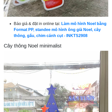
Báo giá & đặt in online tại:
Làm mô hình Noel bằng
Format PP, standee mô hình ông già Noel, cây
thông, gấu, chim cánh cụt - INKTS2908
Cây thông Noel minimalist