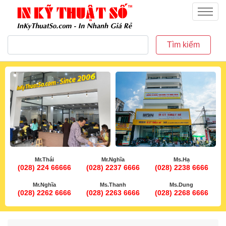
inkythuatso.com
Menu
Tìm kiếm
Mr.Thái
Mr.Nghĩa
Ms.Hạ
(028) 224 66666
(028) 2237 6666
(028) 2238 6666
Mr.Nghĩa
Ms.Thanh
Ms.Dung
(028) 2262 6666
(028) 2263 6666
(028) 2268 6666