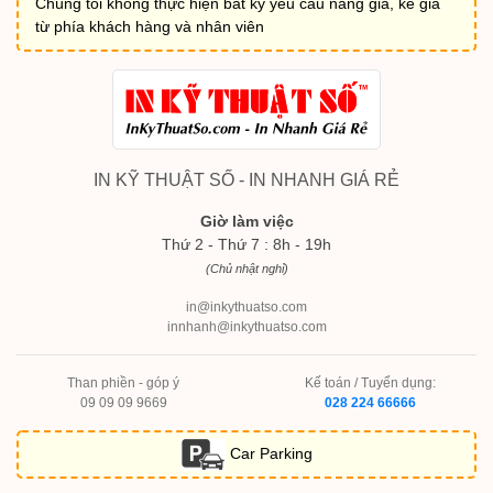
Chúng tôi không thực hiện bất kỳ yêu cầu nâng giá, kê giá
từ phía khách hàng và nhân viên
IN KỸ THUẬT SỐ - IN NHANH GIÁ RẺ
Giờ làm việc
Thứ 2 - Thứ 7 : 8h - 19h
(Chủ nhật nghỉ)
in@inkythuatso.com
innhanh@inkythuatso.com
Than phiền - góp ý
Kế toán / Tuyển dụng:
09 09 09 9669
028 224 66666
Car Parking