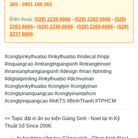
365
-
0901 188 365
Điện thoại:
(028) 2238 6666
-
(028) 2262 6666
-
(028)
2263 6666
-
(028) 2246 6666
-
(028) 2268 6666
-
(028)
2237 6666
#congtyinkythuatso #inkythuatso #indecal #inpp
#inquangcao #intrangtrigiangsinh #intrangtrinoel
#inansanphamgiangsinh
#design #inan #printing
#digitalprinting #inkythuatso #dichvuinan
#congtyinkythuatso #congtyin #congtyinan
#congtyinanquangcao #congtyinantaihcm
#congtyinquangcao #InKTS #BinhThanh #TPHCM
>> Topic đặt in ấn sự kiện Giáng Sinh - Noel tại In Kỹ
Thuật Số Since 2006: