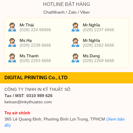
HOTLINE ĐẶT HÀNG
ChatNhanh / Zalo / Viber
Mr.Thái
Mr.Nghĩa
(028) 224 66666
(028) 2237 6666
Ms.Hạ
Mr.Nghĩa
(028) 2238 6666
(028) 2262 6666
Ms.Thanh
Ms.Dung
(028) 2263 6666
(028) 2268 6666
DIGITAL PRINTING Co., LTD
CÔNG TY TNHH IN KỸ THUẬT SỐ
Tax / MST
:
0310 989 626
ketoan@inkythuatso.com
Trụ sở chính
365 Lê Quang Định, Phường Bình Lợi Trung, TPHCM
(Xem bản
đồ)