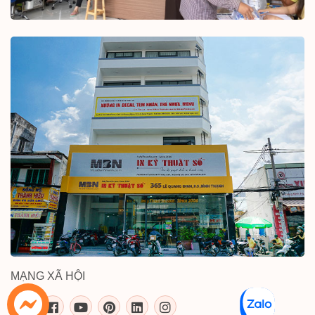
MẠNG XÃ HỘI
inkythuatso.com trên các mạng xã 