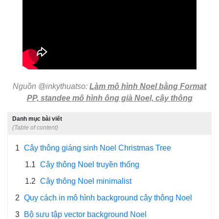
Nguồn @inkythuatso:
Làm mô hình Noel bằng Format
PP, standee mô hình ông già Noel, cây thông
Danh mục bài viết
(Table of content)
1
Cây thông giáng sinh Noel Christmas Tree
1.1
Cây thông Noel truyền thống
1.2
Cây thông Noel minimalist
2
Quy cách in mô hình background cây thông Noel
3
Bộ sưu tập vector background Noel