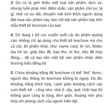
3.
Dù có là giới thiệu một loạt sản phẩm, dịch vụ,
nhưng luôn phải nhớ điểm nhấn, sản phẩm chủ lực là
gì, nhớ có ưu đãi, khuyến mãi kích thích người dùng
đặt mua sản phẩm này, làm nổi bật sản phẩm này trên
mẫu thiết kế brochure của bạn
4.
Sử dụng 1 bố cục xuyên suốt các ẩn phẩm quảng
cáo: không chỉ áp dụng cho thiết kế brochure mà cho
cả các ấn phẩm khác như: name card, tờ rơi, folder,
bìa hồ sơ, giấy tiêu đề, bao thư, bì thư, tiêu đề hợp
đồng,... tất cả tạo nên một bộ sản phẩm nhận diện
thương hiệu đồng bộ
5.
Chừa khoảng trắng để brochure có thể "thở" được,
người đọc thông tin brochure không bị ngợp. Do đó,
khoảng trắng thích hợp, canh giãn khoảng cách các
cụm thiết kế - cũng như nhà ở vậy, quá chật hẹp thì
không gian càng tù túng, đơn giản, thoáng mới phù
hợp với phong cách của người hiện đại