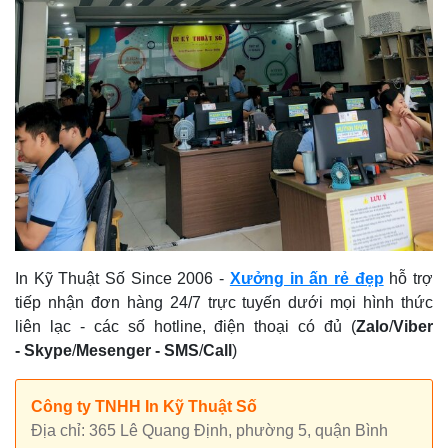
In Kỹ Thuật Số Since 2006
-
Xưởng in ấn rẻ đẹp
hỗ trợ
tiếp nhận đơn hàng 24/7 trực tuyến dưới mọi hình thức
liên lạc - các số hotline, điện thoại có đủ (
Zalo
/
Viber
-
Skype
/
Mesenger
-
SMS
/
Call
)
Công ty TNHH In Kỹ Thuật Số
Địa chỉ: 365 Lê Quang Định, phường 5, quận Bình