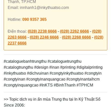
Thạnh, TP.HCM
Email: innhanh1@inkythuatso.com
Hotline:
090 9357 365
Điện thoại:
(028) 2238 6666
-
(028) 2262 6666
-
(028)
2263 6666
-
(028) 2246 6666
-
(028) 2268 6666
-
(028)
2237 6666
#cataloguebanhtrungthu #cataloguetrungthu
#catalogtrungthu #design #inan #printing #digitalprinting
#inkythuatso #dichvuinan #congtyinkythuatso #congtyin
#congtyinan #congtyinanquangcao #congtyinantaihcm
#congtyinquangcao #InKTS #BinhThanh #TPHCM
>> Topic dịch vụ in ấn mùa Trung thu tại In Kỹ Thuật Số
Since 2006: