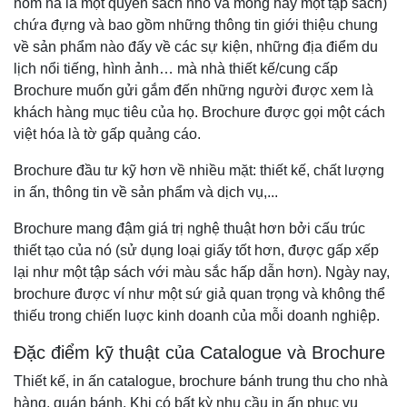
nôm na là một quyển sách nhỏ và mỏng hay một tập sách)
chứa đựng và bao gồm những thông tin giới thiệu chung
về sản phẩm nào đấy về các sự kiện, những địa điểm du
lịch nổi tiếng, hình ảnh… mà nhà thiết kế/cung cấp
Brochure muốn gửi gắm đến những người được xem là
khách hàng mục tiêu của họ. Brochure được gọi một cách
việt hóa là tờ gấp quảng cáo.
Brochure đầu tư kỹ hơn về nhiều mặt: thiết kế, chất lượng
in ấn, thông tin về sản phẩm và dịch vụ,...
Brochure mang đậm giá trị nghệ thuật hơn bởi cấu trúc
thiết tạo của nó (sử dụng loại giấy tốt hơn, được gấp xếp
lại như một tập sách với màu sắc hấp dẫn hơn). Ngày nay,
brochure được ví như một sứ giả quan trọng và không thể
thiếu trong chiến luợc kinh doanh của mỗi doanh nghiệp.
Đặc điểm kỹ thuật của Catalogue và Brochure
Thiết kế, in ấn catalogue, brochure bánh trung thu cho nhà
hàng, quán bánh. Khi có bất kỳ nhu cầu in ấn phục vụ