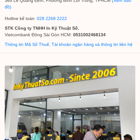
365 Lê Quang Định, Phường Bình Lợi Trung, TPHCM
(Xem bản
đồ)
Hotline kế toán:
028 2268 2222
STK Công ty TNHH In Kỹ Thuật Số.
Vietcombank Đông Sài Gòn HCM:
0531002468134
Thông tin Mã Số Thuế, Tài khoản ngân hàng và thông tin liên hệ