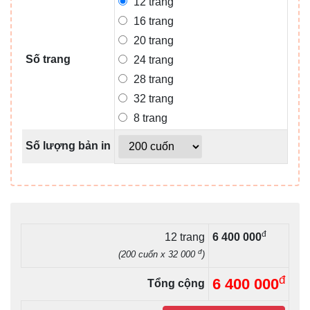
12 trang
16 trang
20 trang
Số trang
24 trang
28 trang
32 trang
8 trang
Số lượng bản in
đ
12 trang
6 400 000
đ
(200 cuốn x 32 000
)
đ
6 400 000
Tổng cộng